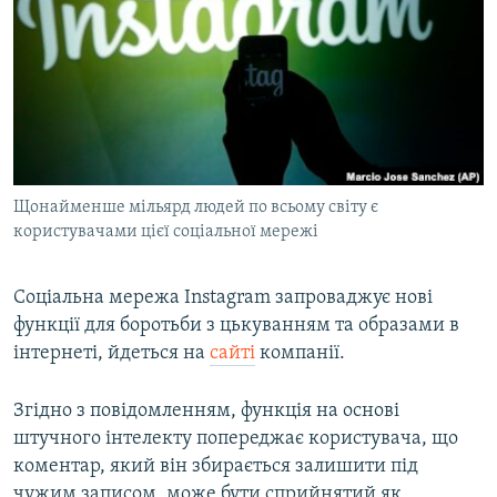
МУЛЬТИМЕДІА
ФОТО
СПЕЦПРОЄКТИ
ПОДКАСТИ
КРИМ РЕАЛІЇ
Щонайменше мільярд людей по всьому світу є
РУС
користувачами цієї соціальної мережі
УКР
Соціальна мережа Instagram запроваджує нові
КТАТ
функції для боротьби з цькуванням та образами в
інтернеті, йдеться на
сайті
компанії.
ДОЛУЧАЙСЯ!
Згідно з повідомленням, функція на основі
штучного інтелекту попереджає користувача, що
коментар, який він збирається залишити під
чужим записом, може бути сприйнятий як