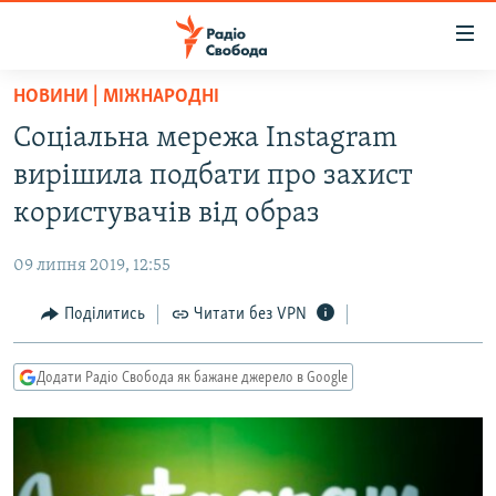
Доступність
посилання
Перейти
НОВИНИ | МІЖНАРОДНІ
до
РАДІО СВОБОДА – 70 РОКІВ
Соціальна мережа Instagram
основного
ВСЕ ЗА ДОБУ
матеріалу
вирішила подбати про захист
СТАТТІ
Перейти
користувачів від образ
до
ВІЙНА
ПОЛІТИКА
основної
09 липня 2019, 12:55
РОСІЙСЬКА «ФІЛЬТРАЦІЯ»
ЕКОНОМІКА
навігації
Перейти
Поділитись
Читати без VPN
ДОНБАС.РЕАЛІЇ
СУСПІЛЬСТВО
до
КРИМ.РЕАЛІЇ
КУЛЬТУРА
пошуку
Додати Радіо Свобода як бажане джерело в Google
ТИ ЯК?
СПОРТ
СХЕМИ
УКРАЇНА
КИТАЙ.ВИКЛИКИ
СВІТ