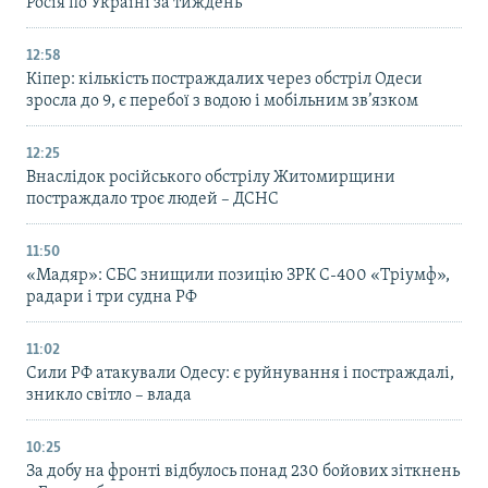
Росія по Україні за тиждень
12:58
Кіпер: кількість постраждалих через обстріл Одеси
зросла до 9, є перебої з водою і мобільним зв’язком
12:25
Внаслідок російського обстрілу Житомирщини
постраждало троє людей – ДСНС
11:50
«Мадяр»: СБС знищили позицію ЗРК С-400 «Тріумф»,
радари і три судна РФ
11:02
Сили РФ атакували Одесу: є руйнування і постраждалі,
зникло світло – влада
10:25
За добу на фронті відбулось понад 230 бойових зіткнень