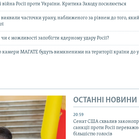
 і війна Росії проти України. Критика Заходу посилюється
 виявили часточки урану, наближеного за рівнем до того, яки
ої
 чи є можливості запобігти ядерному удару Росії?
що камери МАГАТЕ будуть вимкненими на території країни до 
ОСТАННІ НОВИНИ
20:59
Cенат США схвалив законопр
санкції проти Росії переваж
більшістю голосів