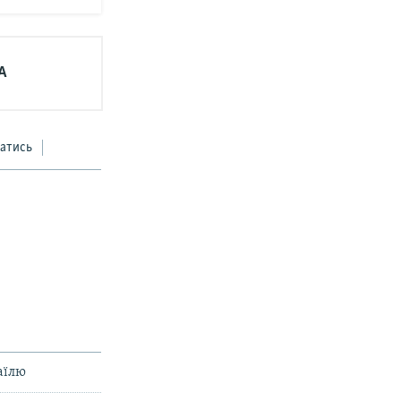
А
атись
раїлю