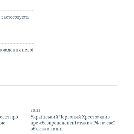
й застосовують
укладення нової
20:33
оєкт про
Український Червоний Хрест заявив
ною
про «безпрецедентні атаки» РФ на свої
об’єкти в липні