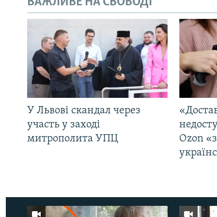
ВАЖЛИВЕ НА СВОБОДІ
У Львові скандал через
«Достав
участь у заході
недосту
митрополита УПЦ
Ozon «
україн