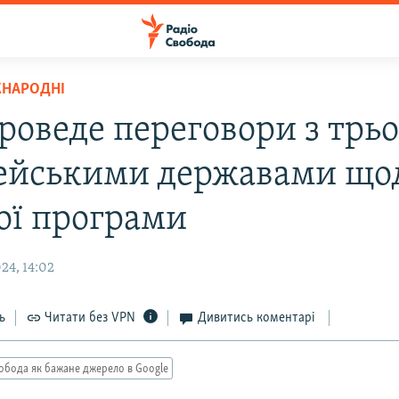
ЖНАРОДНІ
проведе переговори з трь
ейськими державами що
ої програми
24, 14:02
ь
Читати без VPN
Дивитись коментарі
обода як бажане джерело в Google