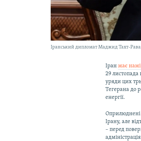
Іранський дипломат Маджид Тахт-Раван
Іран
має намі
29 листопада 
уряди цих тр
Тегерана до р
енергії.
Оприлюднені 
Ірану, але ві
– перед пове
адміністраці