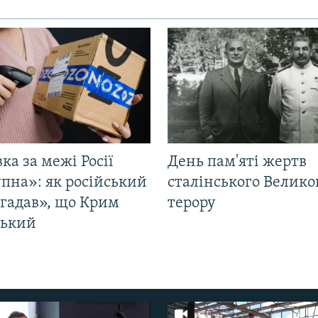
ка за межі Росії
День пам'яті жертв
пна»: як російський
сталінського Велико
згадав», що Крим
терору
ський