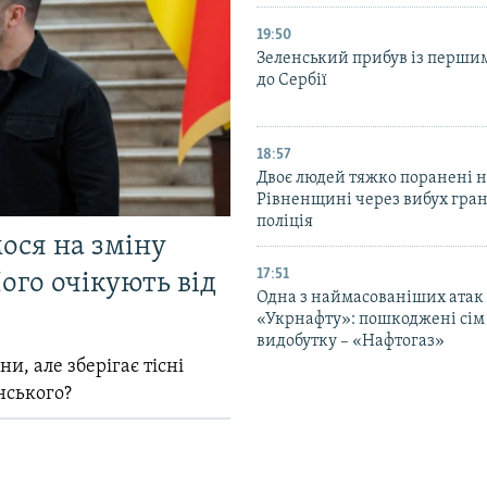
19:50
Зеленський прибув із перши
до Сербії
18:57
Двоє людей тяжко поранені 
Рівненщині через вибух гран
поліція
мося на зміну
17:51
ого очікують від
Одна з наймасованіших атак
«Укрнафту»: пошкоджені сім 
видобутку – «Нафтогаз»
и, але зберігає тісні
нського?