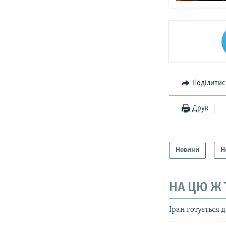
Поділитис
Друк
Новини
Н
НА ЦЮ Ж
Іран готується д