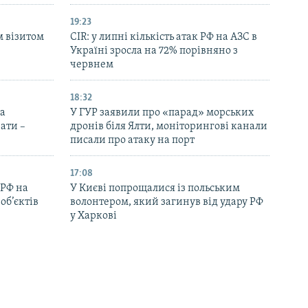
19:23
м візитом
CIR: у липні кількість атак РФ на АЗС в
Україні зросла на 72% порівняно з
червнем
18:32
на
У ГУР заявили про «парад» морських
ати –
дронів біля Ялти, моніторингові канали
писали про атаку на порт
17:08
 РФ на
У Києві попрощалися із польським
об’єктів
волонтером, який загинув від удару РФ
у Харкові