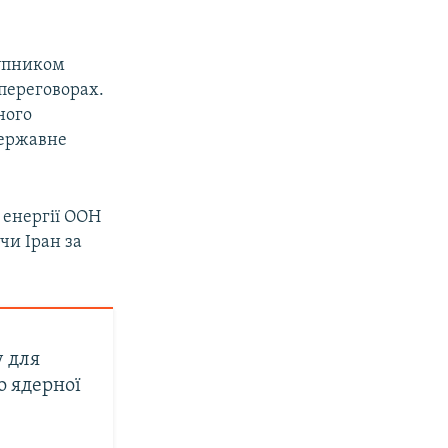
тупником
 переговорах.
ного
державне
 енергії ООН
чи Іран за
у для
о ядерної