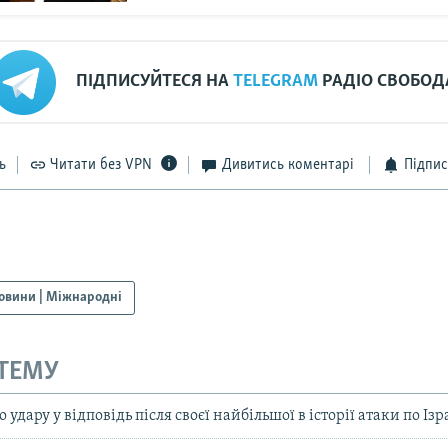
ПІДПИСУЙТЕСЯ НА
TELEGRAM
РАДІО СВОБОД
ь
Читати без VPN
Дивитись коментарі
Підпис
овини | Міжнародні
 ТЕМУ
о удару у відповідь після своєї найбільшої в історії атаки по Із