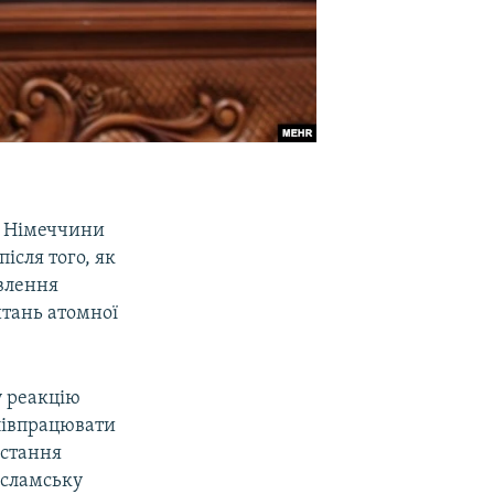
а Німеччини
ісля того, як
влення
итань атомної
 реакцію
співпрацювати
остання
Ісламську