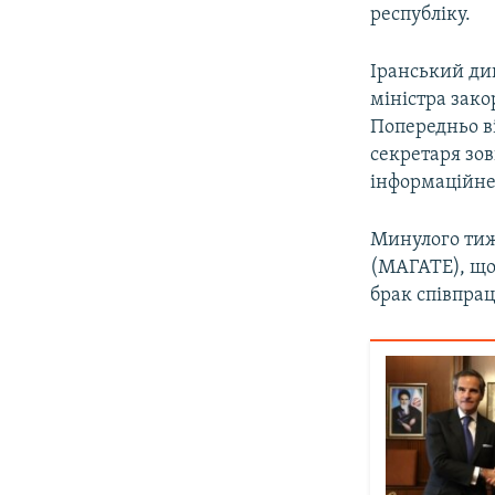
республіку.
Іранський ди
міністра зако
Попередньо в
секретаря зо
інформаційне
Минулого тиж
(МАГАТЕ), що 
брак співпрац