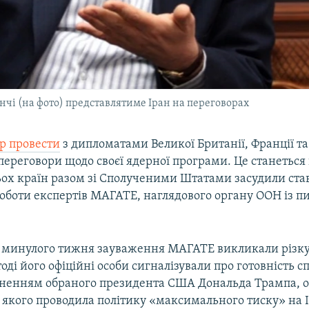
чі (на фото) представлятиме Іран на переговорах
р провести
з дипломатами Великої Британії, Франції т
переговори щодо своєї ядерної програми. Це станеться п
ьох країн разом зі Сполученими Штатами засудили ста
оботи експертів МАГАТЕ, наглядового органу ООН із п
минулого тижня зауваження МАГАТЕ викликали різку
дтоді його офіційні особи сигналізували про готовність 
рненням обраного президента США Дональда Трампа, 
я якого проводила політику «максимального тиску» на 