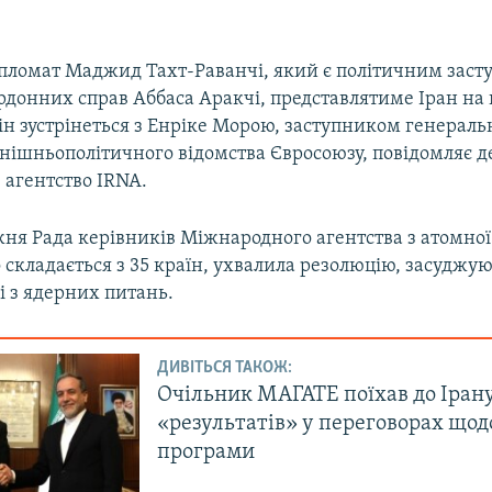
пломат Маджид Тахт-Раванчі, який є політичним зас
рдонних справ Аббаса Аракчі, представлятиме Іран на
ін зустрінеться з Енріке Морою, заступником генераль
внішньополітичного відомства Євросоюзу, повідомляє 
 агентство IRNA.
ня Рада керівників Міжнародного агентства з атомної
складається з 35 країн, ухвалила резолюцію, засуджую
і з ядерних питань.
ДИВІТЬСЯ ТАКОЖ:
Очільник МАГАТЕ поїхав до Іран
«результатів» у переговорах щод
програми