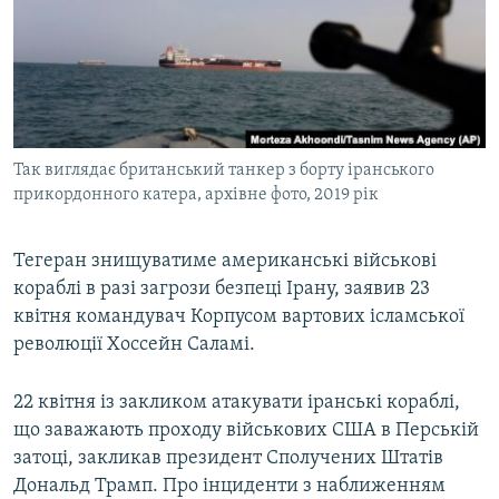
МУЛЬТИМЕДІА
ФОТО
СПЕЦПРОЄКТИ
ПОДКАСТИ
Так виглядає британський танкер з борту іранського
прикордонного катера, архівне фото, 2019 рік
КРИМ РЕАЛІЇ
РУС
Тегеран знищуватиме американські військові
УКР
кораблі в разі загрози безпеці Ірану, заявив 23
КТАТ
квітня командувач Корпусом вартових ісламської
революції Хоссейн Саламі.
ДОЛУЧАЙСЯ!
22 квітня із закликом атакувати іранські кораблі,
що заважають проходу військових США в Перській
затоці, закликав президент Сполучених Штатів
Дональд Трамп. Про інциденти з наближенням