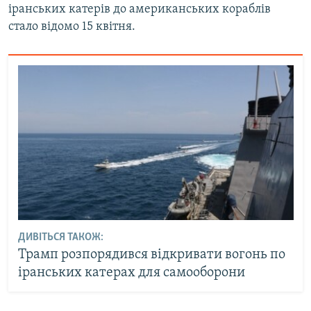
іранських катерів до американських кораблів
Усі сайти RFE/RL
стало відомо 15 квітня.
ДИВІТЬСЯ ТАКОЖ:
Трамп розпорядився відкривати вогонь по
іранських катерах для самооборони