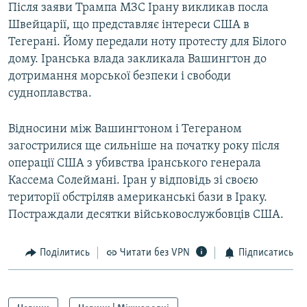
Після заяви Трампа МЗС Ірану викликав посла
Швейцарії, що представляє інтереси США в
Тегерані. Йому передали ноту протесту для Білого
дому. Іранська влада закликала Вашингтон до
дотримання морської безпеки і свободи
судноплавства.
Відносини між Вашингтоном і Тегераном
загострилися ще сильніше на початку року після
операції США з убивства іранського генерала
Кассема Солеймані. Іран у відповідь зі своєю
території обстріляв американські бази в Іраку.
Постраждали десятки військовослужбовців США.
Поділитись
Читати без VPN
Підписатись