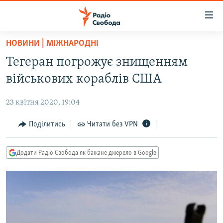
Доступність
посилання
Перейти
НОВИНИ | МІЖНАРОДНІ
до
РАДІО СВОБОДА – 70 РОКІВ
Тегеран погрожує знищенням
основного
ВСЕ ЗА ДОБУ
матеріалу
військових кораблів США
СТАТТІ
Перейти
до
23 квітня 2020, 19:04
ВІЙНА
ПОЛІТИКА
основної
РОСІЙСЬКА «ФІЛЬТРАЦІЯ»
Поділитись
Читати без VPN
ЕКОНОМІКА
навігації
Перейти
ДОНБАС.РЕАЛІЇ
СУСПІЛЬСТВО
до
Додати Радіо Свобода як бажане джерело в Google
КРИМ.РЕАЛІЇ
КУЛЬТУРА
пошуку
ТИ ЯК?
СПОРТ
СХЕМИ
УКРАЇНА
КИТАЙ.ВИКЛИКИ
СВІТ