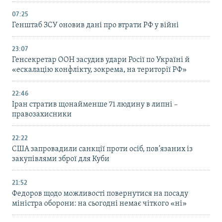
07:25
Генштаб ЗСУ оновив дані про втрати РФ у війні
23:07
Генсекретар ООН засудив удари Росії по Україні й
«ескалацію конфлікту, зокрема, на території РФ»
22:46
Іран стратив щонайменше 71 людину в липні –
правозахисники
22:22
США запровадили санкції проти осіб, пов’язаних із
закупівлями зброї для Куби
21:52
Федоров щодо можливості повернутися на посаду
міністра оборони: на сьогодні немає чіткого «ні»