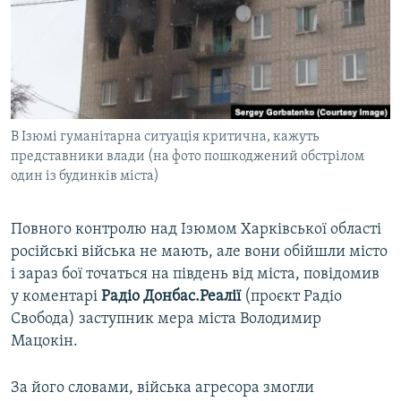
МУЛЬТИМЕДІА
ФОТО
СПЕЦПРОЄКТИ
ПОДКАСТИ
В Ізюмі гуманітарна ситуація критична, кажуть
представники влади (на фото пошкоджений обстрілом
КРИМ РЕАЛІЇ
один із будинків міста)
РУС
УКР
Повного контролю над Ізюмом Харківської області
КТАТ
російські війська не мають, але вони обійшли місто
і зараз бої точаться на південь від міста, повідомив
у коментарі
Радіо Донбас.Реалії
(проєкт Радіо
ДОЛУЧАЙСЯ!
Свобода) заступник мера міста Володимир
Мацокін.
За його словами, війська агресора змогли