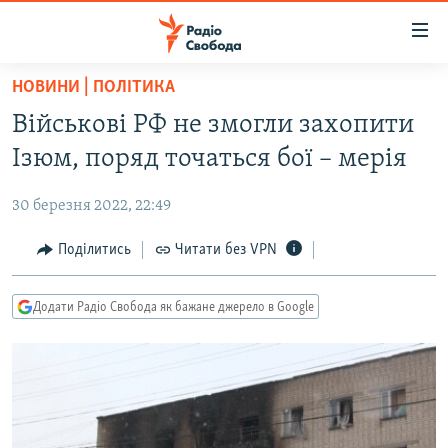
Доступність
посилання
Перейти
НОВИНИ | ПОЛІТИКА
до
РАДІО СВОБОДА – 70 РОКІВ
Військові РФ не змогли захопити
основного
ВСЕ ЗА ДОБУ
матеріалу
Ізюм, поряд точаться бої – мерія
СТАТТІ
Перейти
до
30 березня 2022, 22:49
ВІЙНА
ПОЛІТИКА
основної
РОСІЙСЬКА «ФІЛЬТРАЦІЯ»
Поділитись
Читати без VPN
ЕКОНОМІКА
навігації
Перейти
ДОНБАС.РЕАЛІЇ
СУСПІЛЬСТВО
до
Додати Радіо Свобода як бажане джерело в Google
КРИМ.РЕАЛІЇ
КУЛЬТУРА
пошуку
ТИ ЯК?
СПОРТ
СХЕМИ
УКРАЇНА
КИТАЙ.ВИКЛИКИ
СВІТ