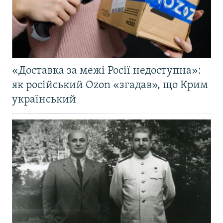
«Доставка за межі Росії недоступна»:
як російський Ozon «згадав», що Крим
український