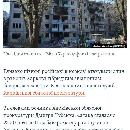
МУЛЬТИМЕДІА
ФОТО
СПЕЦПРОЄКТИ
ПОДКАСТИ
КРИМ РЕАЛІЇ
Наслідки атаки сил РФ по Харкову, фото ілюстративне
РУС
УКР
Близько півночі російські військові атакували один
з районів Харкова гібридним авіаційним
КТАТ
боєприпасом «Грім-Е1», повідомила пресслужба
Харківської обласної прокуратури.
ДОЛУЧАЙСЯ!
За словами речника Харківської обласної
прокуратури Дмитра Чубенка, «атака сталася о
23:50 ночі по Новобаварському району міста