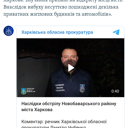
Харкова. Влучання припало на відкриту місцевість.
Усі сайти RFE/RL
Внаслідок вибуху несуттєво пошкоджені декілька
приватних житлових будинків та автомобілів».