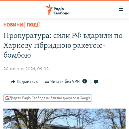
Доступність
посилання
Перейти
НОВИНИ | ПОДІЇ
до
РАДІО СВОБОДА – 70 РОКІВ
Прокуратура: сили РФ вдарили по
основного
ВСЕ ЗА ДОБУ
матеріалу
Харкову гібридною ракетою-
СТАТТІ
Перейти
бомбою
до
ВІЙНА
ПОЛІТИКА
основної
20 жовтня 2024, 09:02
РОСІЙСЬКА «ФІЛЬТРАЦІЯ»
ЕКОНОМІКА
навігації
Перейти
Поділитись
Читати без VPN
ДОНБАС.РЕАЛІЇ
СУСПІЛЬСТВО
до
КРИМ.РЕАЛІЇ
КУЛЬТУРА
пошуку
Додати Радіо Свобода як бажане джерело в Google
ТИ ЯК?
СПОРТ
СХЕМИ
УКРАЇНА
КИТАЙ.ВИКЛИКИ
СВІТ