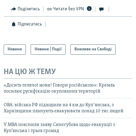
Поділитись
Читати без VPN
Підписатись
Новини
Новини | Події
Важливе на Свободі
НА ЦЮ Ж ТЕМУ
«Досить телячої мови! Говори російською»: Кремль
посилює русифікацію окупованих територій
ОВА: війська РФ підходили на 4 км до Купʼянська, з
Харківщини планують евакуювати понад 10 тис людей
У МВА пояснили заяву Синєгубова щодо евакуації з
Куп’янська і трьох громад