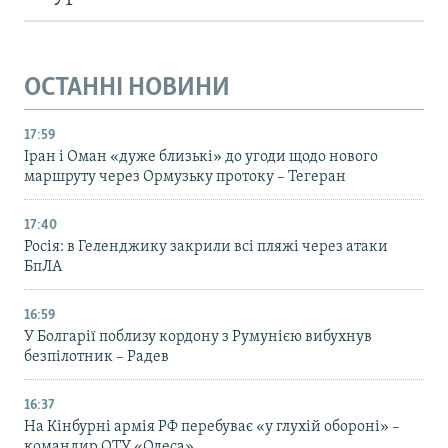
ОСТАННІ НОВИНИ
17:59
Іран і Оман «дуже близькі» до угоди щодо нового
маршруту через Ормузьку протоку – Тегеран
17:40
Росія: в Геленджику закрили всі пляжі через атаки
БпЛА
16:59
У Болгарії поблизу кордону з Румунією вибухнув
безпілотник – Радев
16:37
На Кінбурні армія РФ перебуває «у глухій обороні» –
командир ОТУ «Одеса»