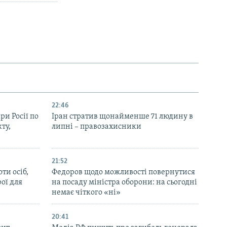
22:46
ри Росії по
Іран стратив щонайменше 71 людину в
ту,
липні – правозахисники
21:52
ти осіб,
Федоров щодо можливості повернутися
рої для
на посаду міністра оборони: на сьогодні
немає чіткого «ні»
20:41