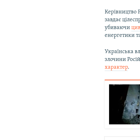
Керівництво Р
завдає цілесп
убиваючи
цив
енергетики т
Українська вл
злочини Росій
характер
.