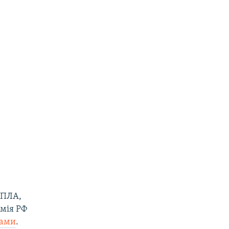
БПЛА,
рмія РФ
нами
.