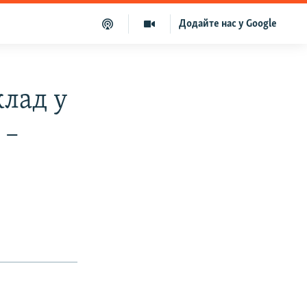
Додайте нас у Google
клад у
 –