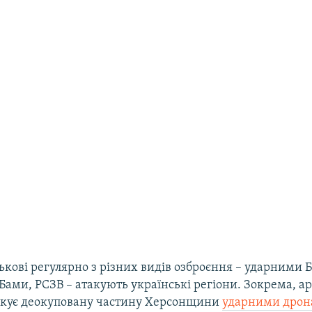
ськові регулярно з різних видів озброєння – ударними 
ами, РСЗВ – атакують українські регіони. Зокрема, а
акує деокуповану частину Херсонщини
ударними дро