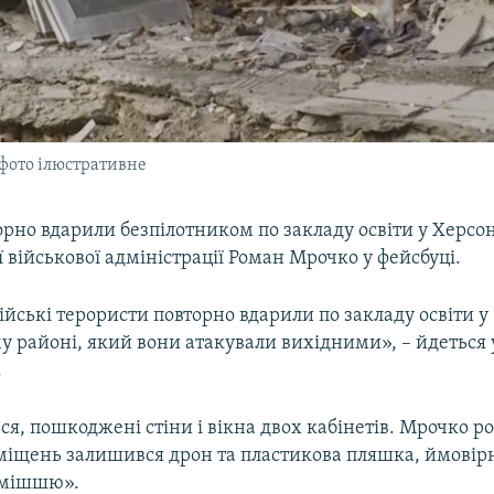
 фото ілюстративне
рно вдарили безпілотником по закладу освіти у Херсон
ї військової адміністрації Роман Мрочко у фейсбуці.
ійські терористи повторно вдарили по закладу освіти у
у районі, який вони атакували вихідними», – йдеться 
.
ся, пошкоджені стіни і вікна двох кабінетів. Мрочко ро
міщень залишився дрон та пластикова пляшка, ймовірн
умішшю».