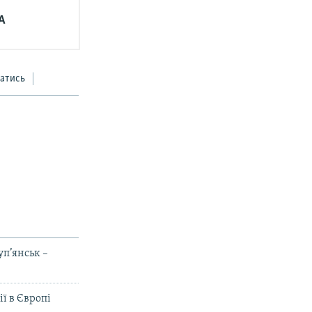
А
атись
п’янськ –
ї в Європі