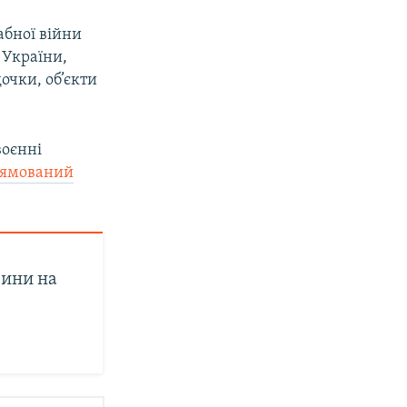
абної війни
 України,
очки, об’єкти
воєнні
рямований
вини на