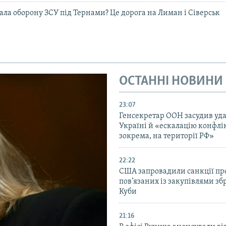
ала оборону ЗСУ під Тернами? Це дорога на Лиман і Сіверськ
ОСТАННІ НОВИНИ
23:07
Генсекретар ООН засудив уда
Україні й «ескалацію конфлік
зокрема, на території РФ»
22:22
США запровадили санкції про
пов’язаних із закупівлями зб
Куби
21:16