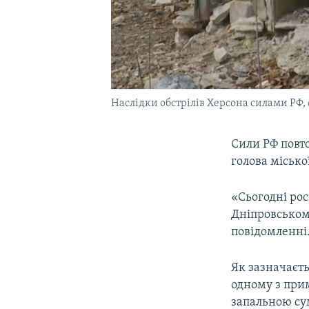
Наслідки обстрілів Херсона силами РФ,
Сили РФ повто
голова місько
«Сьогодні рос
Дніпровськом
повідомленні
Як зазначаєть
одному з при
запальною с