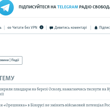
ПІДПИСУЙТЕСЯ НА
TELEGRAM
РАДІО СВОБОД
ь
Читати без VPN
Дивитись коментарі
Підпис
овини | Події
 ТЕМУ
ширили плацдарм на березі Осколу, намагаючись тиснути на Ку
нії
я «Орешника» в Білорусі не змінить військовий потенціал Росі