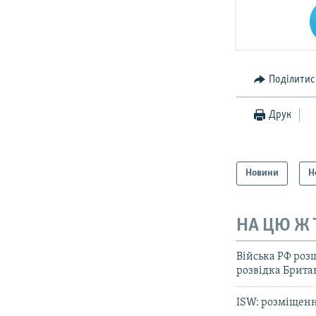
Поділитис
Друк
Новини
Н
НА ЦЮ Ж
Війська РФ роз
розвідка Брита
ISW: розміщенн