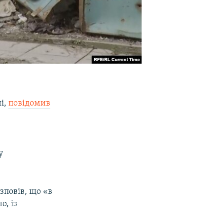
і,
повідомив
у
зповів, що «в
о, із