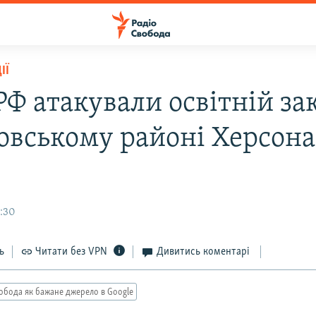
ІЇ
РФ атакували освітній за
овському районі Херсона
7:30
ь
Читати без VPN
Дивитись коментарі
обода як бажане джерело в Google