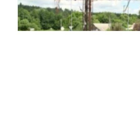
Усі сайти RFE/RL
Заправок немає, а бензин є. Що 
де «не лишилося жодної АЗС» ч
«Наразі у нас є і алгоритми, і напрацювання сп
щодо безперебійного забезпечення»
ВАЖЛИВЕ НА СВОБОДІ