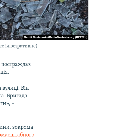
то ілюстративне)
о постраждав
ція.
 вулиці. Він
та. Бригада
ги», –
ини, зокрема
омасштабного