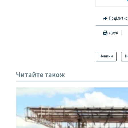
Поділитис
Друк
Новини
Н
КРИМ РЕАЛІЇ
РУС
Читайте також
УКР
КТАТ
ДОЛУЧАЙСЯ!