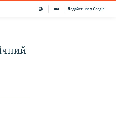
Додайте нас у Google
з
річний