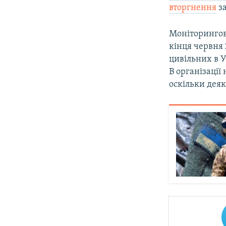
вторгнення
за
Моніторингова
кінця червня
цивільних в 
В організації
оскільки деяк