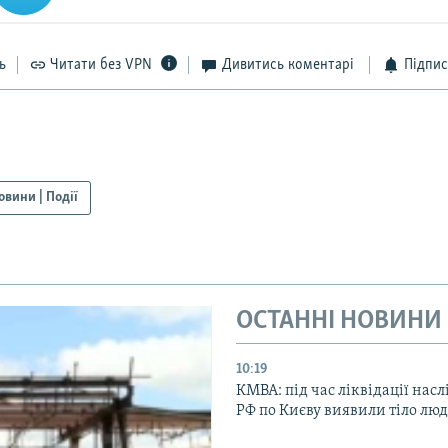
ь
Читати без VPN
Дивитись коментарі
Підпис
овини | Події
ОСТАННІ НОВИНИ
10:19
КМВА: під час ліквідації насл
РФ по Києву виявили тіло лю