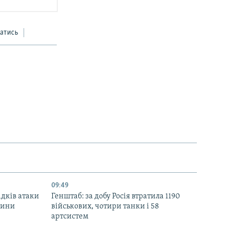
атись
09:49
ідків атаки
Генштаб: за добу Росія втратила 1190
дини
військових, чотири танки і 58
артсистем