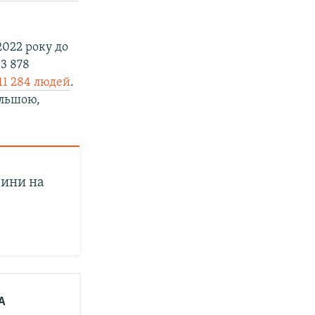
2022 року до
3 878
11 284 людей
.
ільшою,
вини на
А