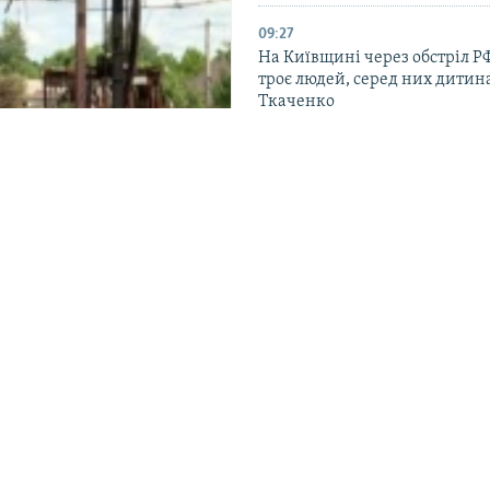
09:27
На Київщині через обстріл Р
троє людей, серед них дитина
Ткаченко
08:27
Вночі Росія вдарила по Києву:
постраждалих – влада
вигадали в місті,
22:30
ерез атаки РФ
Нафтовий гігант ОАЕ заявляє
суттєво вплинули на його дія
ільно з громадами та АЗС