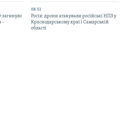
08:51
Ф загинуло
Росія: дрони атакували російські НПЗ у
 –
Краснодарському краї і Самарській
області
22:49
 четверо
Війська РФ атакували лікарню в центрі
Херсона, постраждали чотири
медпрацівниці – МВА
21:56
, що атаки
У «Скелі» прокоментували
льність
переведення військових в інші
підрозділи