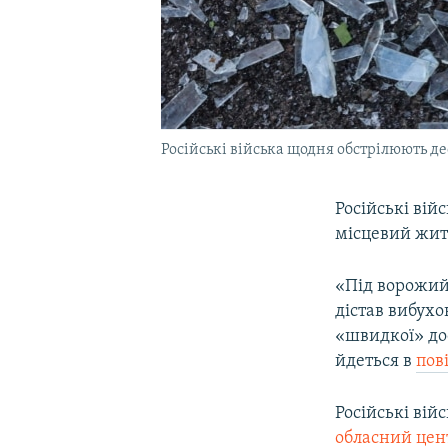
Російські війська щодня обстрілюють 
Російські вій
місцевий жите
«Під ворожий 
дістав вибухо
«швидкої» до
йдеться в
пов
Російські ві
обласний цен