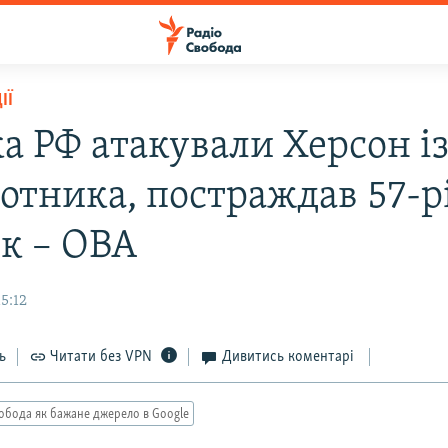
ІЇ
а РФ атакували Херсон і
лотника, постраждав 57-
ік – ОВА
5:12
ь
Читати без VPN
Дивитись коментарі
обода як бажане джерело в Google