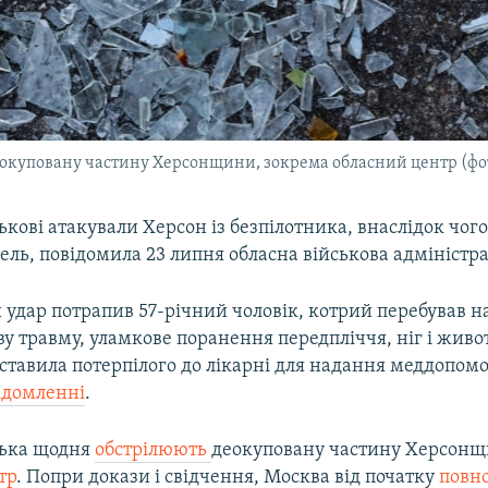
деокуповану частину Херсонщини, зокрема обласний центр (фо
ськові атакували Херсон із безпілотника, внаслідок чог
ль, повідомила 23 липня обласна військова адміністра
удар потрапив 57-річний чоловік, котрий перебував на
ву травму, уламкове поранення передпліччя, ніг і живо
ставила потерпілого до лікарні для надання меддопомо
ідомленні
.
йська щодня
обстрілюють
деокуповану частину Херсонщ
тр
. Попри докази і свідчення, Москва від початку
повн