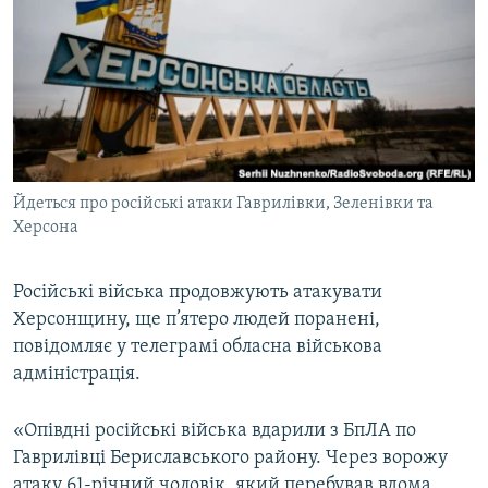
МУЛЬТИМЕДІА
ФОТО
СПЕЦПРОЄКТИ
ПОДКАСТИ
КРИМ РЕАЛІЇ
Йдеться про російські атаки Гаврилівки, Зеленівки та
РУС
Херсона
УКР
Російські війська продовжують атакувати
КТАТ
Херсонщину, ще п’ятеро людей поранені,
повідомляє у телеграмі обласна військова
ДОЛУЧАЙСЯ!
адміністрація.
«Опівдні російські війська вдарили з БпЛА по
Гаврилівці Бериславського району. Через ворожу
атаку 61-річний чоловік, який перебував вдома,