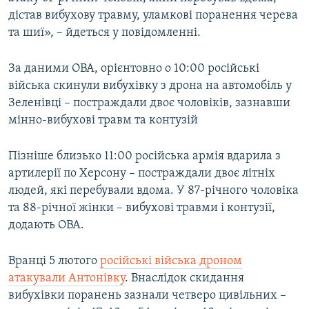
Усі сайти RFE/RL
дістав вибухову травму, уламкові поранення черева
та шиї», – йдеться у повідомленні.
За даними ОВА, орієнтовно о 10:00 російські
війська скинули вибухівку з дрона на автомобіль у
Зеленівці – постраждали двоє чоловіків, зазнавши
мінно-вибухові травм та контузій
Пізніше близько 11:00 російська армія вдарила з
артилерії по Херсону – постраждали двоє літніх
людей, які перебували вдома. У 87-річного чоловіка
та 88-річної жінки – вибухові травми і контузії,
додають ОВА.
Вранці 5 лютого
російські війська дроном
атакували Антонівку
. Внаслідок скидання
вибухівки поранень зазнали четверо цивільних –