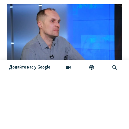
Додайте нас у Google
«Немає логіки, ні при призначенні, ні
при знятті з посад». Бутусов про
кадрові зміни, Хмару, Драпатого та
Шукати
штурмові полки