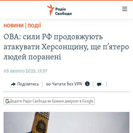
Доступність
посилання
Перейти
НОВИНИ | ПОДІЇ
до
РАДІО СВОБОДА – 70 РОКІВ
ОВА: сили РФ продовжують
основного
ВСЕ ЗА ДОБУ
матеріалу
атакувати Херсонщину, ще п’ятеро
СТАТТІ
Перейти
людей поранені
до
ВІЙНА
ПОЛІТИКА
основної
05 лютого 2025, 13:57
РОСІЙСЬКА «ФІЛЬТРАЦІЯ»
ЕКОНОМІКА
навігації
Перейти
Поділитись
Читати без VPN
ДОНБАС.РЕАЛІЇ
СУСПІЛЬСТВО
до
КРИМ.РЕАЛІЇ
КУЛЬТУРА
пошуку
Додати Радіо Свобода як бажане джерело в Google
ТИ ЯК?
СПОРТ
СХЕМИ
УКРАЇНА
КИТАЙ.ВИКЛИКИ
СВІТ