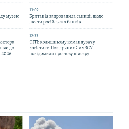
13:02
аду музею
Британія запровадила санкції щодо
шести російських банків
12:33
Доктора
ОГП: колишньому командувачу
йшло до
логістики Повітряних Сил ЗСУ
d 2026
повідомили про нову підозру