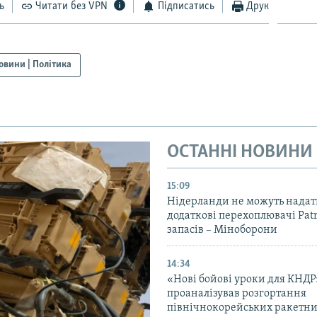
ь
Читати без VPN
Підписатись
Друк
овини | Політика
ОСТАННІ НОВИНИ
15:09
Нідерланди не можуть надат
додаткові перехоплювачі Patri
запасів – Міноборони
14:34
«Нові бойові уроки для КНДР
проаналізував розгортання
північнокорейських ракетни