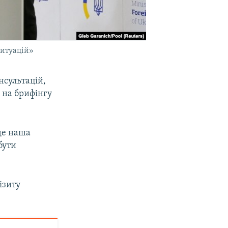
ситуацій»
нсультацій,
 на брифінгу
їде наша
бути
ізиту