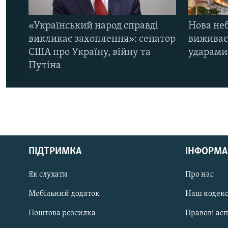
«Український народ справді
Нова неб
викликає захоплення»: сенатор
виживає
США про Україну, війну та
ударами 
Путіна
КРИМ РЕАЛІЇ
РУС
ПІДТРИМКА
ІНФОРМА
УКР
КТАТ
Як слухати
Про нас
Мобільний додаток
Наш кодек
ДОЛУЧАЙСЯ!
Поштова розсилка
Правові ас