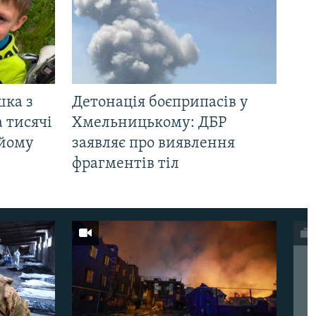
шка з
Детонація боєприпасів у
 тисячі
Хмельницькому: ДБР
 йому
заявляє про виявлення
фрагментів тіл