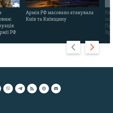
з
Армія РФ масовано атакувала
Рят
овим:
Київ та Київщину
пов
куація
Про
рмії РФ
Яр
Назад
Вперед