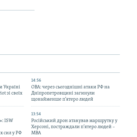
14:56
и Україні
ОВА: через сьогоднішні атаки РФ на
ot зі своїх
Дніпропетровщині загинули
щонайменше п’ятеро людей
13:54
»: ISW
Російський дрон атакував маршрутку у
Херсоні, постраждали п’ятеро людей –
х сил у РФ
МВА