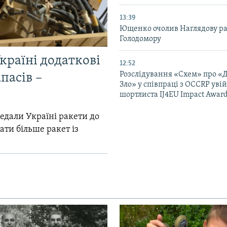
13:39
Ющенко очолив Наглядову р
Голодомору
країні додаткові
12:52
Розслідування «Схем» про «
пасів –
Зло» у співпраці з OCCRP уві
шортлиста IJ4EU Impact Awar
едали Україні ракети до
ати більше ракет із