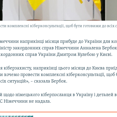
ти комплексні кіберконсультації, щоб бути готовими до всіх 
меччини наприкінці місяця прибуде до України для ко
іністр закордонних справ Німеччини Анналена Бербок
закордонних справ України Дмитром Кулебою у Києві.
я кіберзахисту, наприкінці цього місяця до Києва при
и хочемо провести комплексні кіберконсультації, щоб 
сіх ситуацій», – сказала Бербок.
 щодо німецького кіберпосланця в Україну і деталей в
С Німеччини не надала.