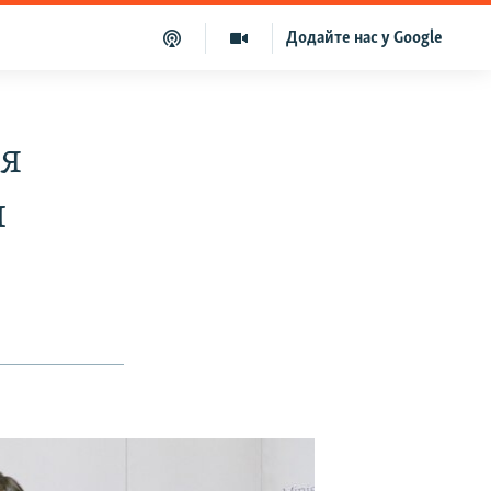
Додайте нас у Google
ця
и