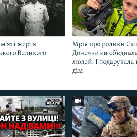
м'яті жертв
Мрія про ролики Са
ького Великого
Донеччини об’єднала
людей. І подарувала
дім