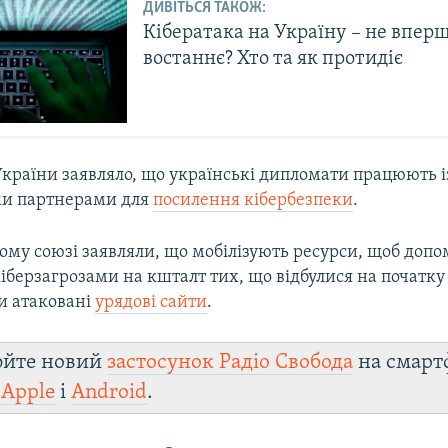
ДИВІТЬСЯ ТАКОЖ:
Кібератака на Україну – не вперш
востаннє? Хто та як протидіє
країни заявляло, що українські дипломати працюють і
и партнерами для
посилення кібербезпеки
.
ому союзі заявляли, що мобілізують ресурси, щоб допо
кіберзагрозами на кшталт тих, що відбулися на початку
и атаковані
урядові сайти
.
юйте новий
застосунок Радіо Свобода
на смарт
и
Apple
і
Android
.