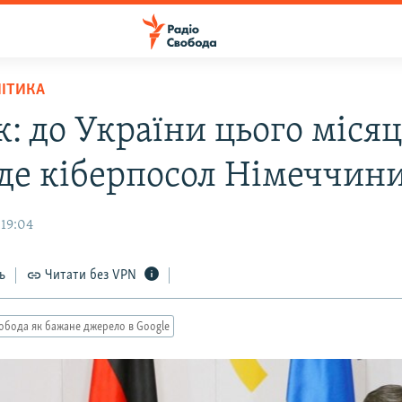
ЛІТИКА
: до України цього міся
де кіберпосол Німеччин
 19:04
ь
Читати без VPN
обода як бажане джерело в Google