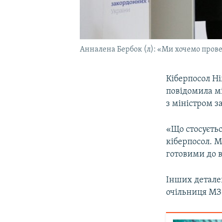
Анналена Бербок (л): «Ми хочемо провес
Кіберпосол Ні
повідомила м
з міністром 
«Що стосуєтьс
кіберпосол. М
готовими до в
Інших деталей
очільниця МЗ