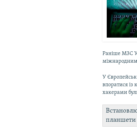
Раніше МЗС У
міжнародним
У Європейськ
впоратися із 
хакерами бул
Встановл
планшет