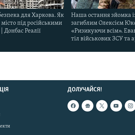
езпека для Харкова. Як
Наша остання зйомка і
 місто під російськими
загиблим Олексієм Юк
| Донбас Реалії
«Ризикуючи всім». Ева
тіл військових ЗСУ та а
ЦІЯ
ДОЛУЧАЙСЯ!
с
пекти