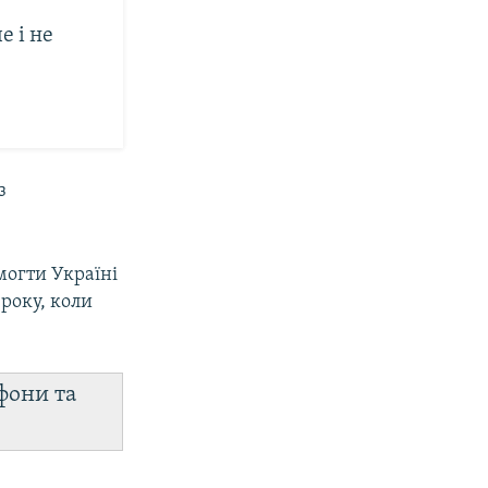
е і не
з
могти Україні
 року, коли
фони та