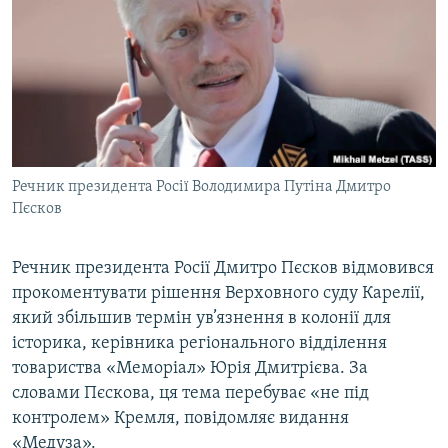
КИТАЙ.ВИКЛИКИ
МУЛЬТИМЕДІА
ФОТО
СПЕЦПРОЄКТИ
ПОДКАСТИ
Речник президента Росії Володимира Путіна Дмитро
Пєсков
КРИМ РЕАЛІЇ
РУС
Речник президента Росії Дмитро Пєсков відмовився
УКР
прокоментувати рішення Верховного суду Карелії,
КТАТ
який збільшив термін ув’язнення в колонії для
історика, керівника регіонального відділення
товариства «Меморіал» Юрія Дмитрієва. За
ДОЛУЧАЙСЯ!
словами Пєскова, ця тема перебуває «не під
контролем» Кремля, повідомляє видання
«Медуза».