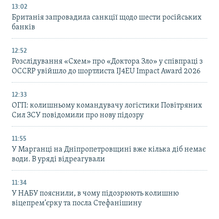
13:02
Британія запровадила санкції щодо шести російських
банків
12:52
Розслідування «Схем» про «Доктора Зло» у співпраці з
OCCRP увійшло до шортлиста IJ4EU Impact Award 2026
12:33
ОГП: колишньому командувачу логістики Повітряних
Сил ЗСУ повідомили про нову підозру
11:55
У Марганці на Дніпропетровщині вже кілька діб немає
води. В уряді відреагували
11:34
У НАБУ пояснили, в чому підозрюють колишню
віцепрем’єрку та посла Стефанішину