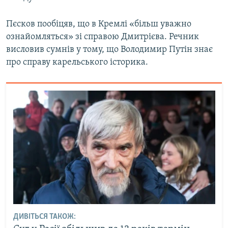
Пєсков пообіцяв, що в Кремлі «більш уважно
Усі сайти RFE/RL
ознайомляться» зі справою Дмитрієва. Речник
висловив сумнів у тому, що Володимир Путін знає
про справу карельського історика.
ДИВІТЬСЯ ТАКОЖ: