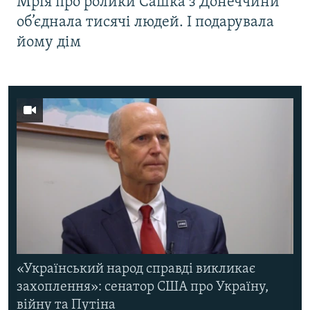
Мрія про ролики Сашка з Донеччини
об’єднала тисячі людей. І подарувала
йому дім
«Український народ справді викликає
захоплення»: сенатор США про Україну,
війну та Путіна