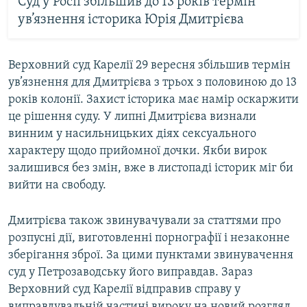
Суд у Росії збільшив до 13 років термін
ув’язнення історика Юрія Дмитрієва
Верховний суд Карелії 29 вересня збільшив термін
ув’язнення для Дмитрієва з трьох з половиною до 13
років колонії. Захист історика має намір оскаржити
це рішення суду. У липні Дмитрієва визнали
винним у насильницьких діях сексуального
характеру щодо прийомної дочки. Якби вирок
залишився без змін, вже в листопаді історик міг би
вийти на свободу.
Дмитрієва також звинувачували за статтями про
розпусні дії, виготовленні порнографії і незаконне
зберігання зброї. За цими пунктами звинувачення
суд у Петрозаводську його виправдав. Зараз
Верховний суд Карелії відправив справу у
виправдувальній частині вироку на новий розгляд.