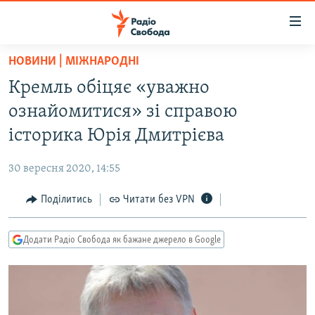
Доступність
посилання
Перейти
НОВИНИ | МІЖНАРОДНІ
до
РАДІО СВОБОДА – 70 РОКІВ
Кремль обіцяє «уважно
основного
ВСЕ ЗА ДОБУ
матеріалу
ознайомитися» зі справою
СТАТТІ
Перейти
історика Юрія Дмитрієва
до
ВІЙНА
ПОЛІТИКА
основної
30 вересня 2020, 14:55
РОСІЙСЬКА «ФІЛЬТРАЦІЯ»
ЕКОНОМІКА
навігації
Перейти
Поділитись
Читати без VPN
ДОНБАС.РЕАЛІЇ
СУСПІЛЬСТВО
до
КРИМ.РЕАЛІЇ
КУЛЬТУРА
пошуку
Додати Радіо Свобода як бажане джерело в Google
ТИ ЯК?
СПОРТ
СХЕМИ
УКРАЇНА
ПРИАЗОВ’Я
СВІТ