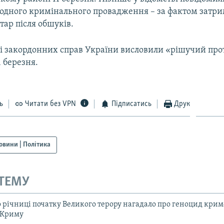
 одного кримінального провадження – за фактом затр
ар після обшуків.
і закордонних справ України висловили «рішучий проте
 березня.
ь
Читати без VPN
Підписатись
Друк
овини | Політика
 ТЕМУ
 річниці початку Великого терору нагадало про геноцид кримс
 Криму