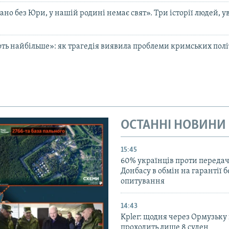
но без Юри, у нашій родині немає свят». Три історії людей, у
ть найбільше»: як трагедія виявила проблеми кримських політв
ОСТАННІ НОВИНИ
15:45
60% українців проти передачі
Донбасу в обмін на гарантії 
опитування
14:43
Kpler: щодня через Ормузьку
проходить лише 8 суден