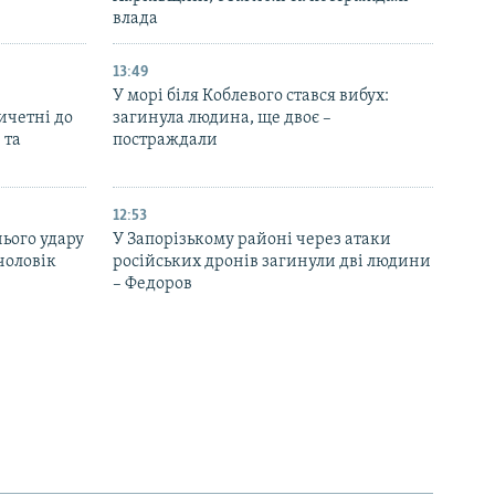
влада
13:49
У морі біля Коблевого стався вибух:
ричетні до
загинула людина, ще двоє –
 та
постраждали
12:53
нього удару
У Запорізькому районі через атаки
чоловік
російських дронів загинули дві людини
– Федоров