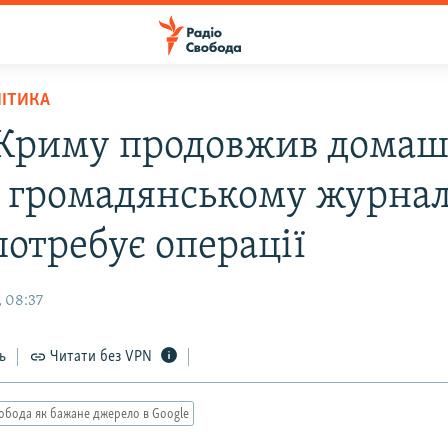
ЛІТИКА
 Криму продовжив домаш
 громадянському журналі
потребує операції
 08:37
ь
Читати без VPN
обода як бажане джерело в Google