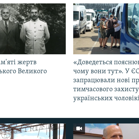
м'яті жертв
«Доведеться поясню
ького Великого
чому вони тут». У Є
запрацювали нові п
тимчасового захисту
українських чоловік