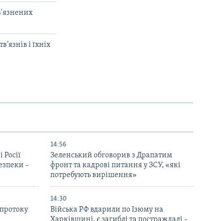
в'язнених
’язнів і їхніх
14:56
 Росії
Зеленський обговорив з Драпатим
безпеки –
фронт та кадрові питання у ЗСУ, «які
потребують вирішення»
14:30
 протоку
Війська РФ вдарили по Ізюму на
Харківщині, є загиблі та постраждалі –