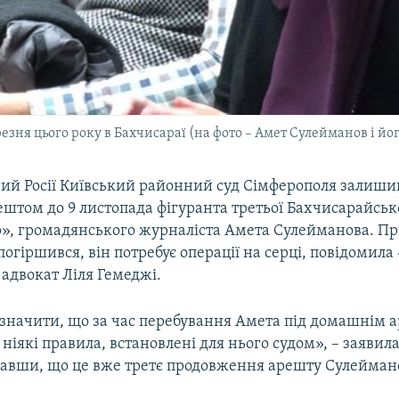
зня цього року в Бахчисараї (на фото – Амет Сулейманов і йог
ий Росії Київський районний суд Сімферополя залишив
штом до 9 листопада фігуранта третьої Бахчисарайськ
ір», громадянського журналіста Амета Сулейманова. Пр
 погіршився, він потребує операції на серці, повідомил
 адвокат Ліля Гемеджі.
дзначити, що за час перебування Амета під домашнім а
ніякі правила, встановлені для нього судом», – заявил
давши, що це вже третє продовження арешту Сулейман