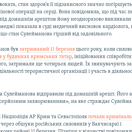
оката, стан здоров’я її підзахисного значно погіршуєть
інової операції на серці. Вона повідомила, що під час 
під домашнім арештом йому неодноразово викликали
емеджі показала в суді медичний висновок кардіолога, 
 що стан Сулейманова гірший від задовільного.
анов був
затриманий 11 березня
цього року, коли силов
в у будинках кримських татар
, ініційованих співробі
ього, затримали ще чотирьох людей. Їх звинувачують за
іяльності терористичної організації і участь в діяльнос
а Сулейманова відправили під домашній арешт. Його 
з «серйозним захворюванням», на яке страждає Сулейма
і Нацполіція АР Крим та Севастополя
почали кримінал
я
через обшуки російських силовиків у Бахчисараї і
ому районі 11 березня. Пізніше у відомстві повідомил