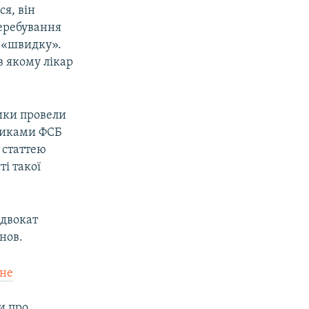
ся, він
перебування
 «швидку».
в якому лікар
ики провели
тниками ФСБ
 статтею
ті такої
адвокат
нов.
ьне
и про