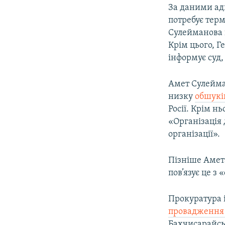
За даними адв
потребує терм
Сулейманова 
Крім цього, Г
інформує суд,
Амет Сулейм
низку
обшукі
Росії. Крім н
«Організація д
організації».
Пізніше Амет
пов’язує це 
Прокуратура 
провадженн
Бахчисарайськ