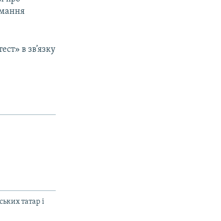
имання
ст» в зв’язку
ьких татар і