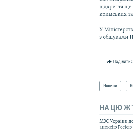
відкриття ще
кримських тат
У Міністерств
з обшуками 11
Поділитис
Новини
Н
НА ЦЮ Ж
МЗС України до
анексію Росією