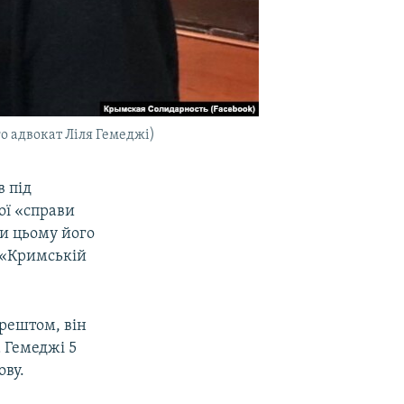
о адвокат Ліля Гемеджі)
 під
ої «справи
и цьому його
а «Кримській
рештом, він
а Гемеджі 5
ову.