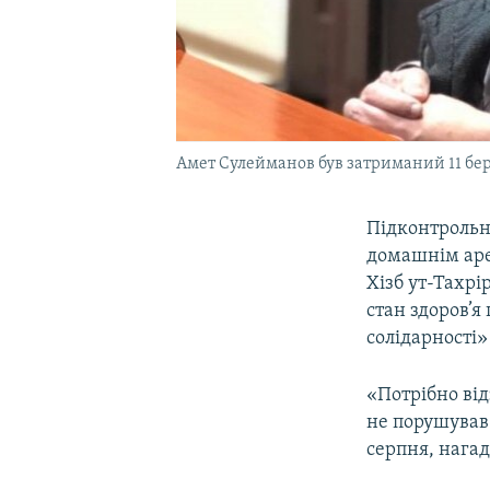
Амет Сулейманов був затриманий 11 бере
Підконтрольн
домашнім аре
Хізб ут-Тахр
стан здоров’я
солідарності»
«Потрібно ві
не порушував 
серпня, нага