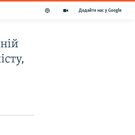
Додайте нас у Google
ній
сту,