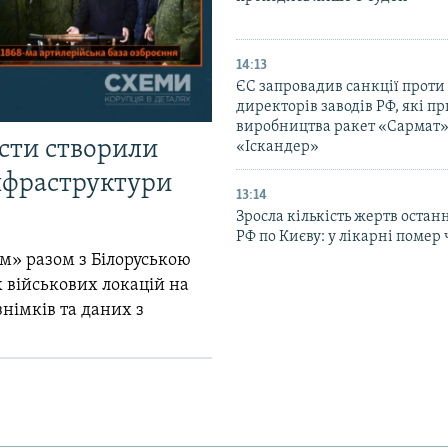
14:13
ЄС запровадив санкції проти
директорів заводів РФ, які п
виробництва ракет «Сармат»
істи створили
«Іскандер»
інфраструктури
13:14
Зросла кількість жертв остан
РФ по Києву: у лікарні помер 
м» разом з Білоруською
 військових локацій на
знімків та даних з