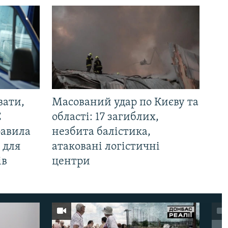
вати,
Масований удар по Києву та
С
області: 17 загиблих,
равила
незбита балістика,
 для
атаковані логістичні
ів
центри