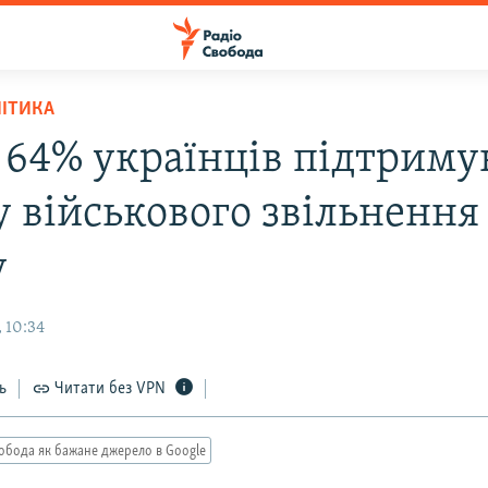
ЛІТИКА
 64% українців підтриму
у військового звільнення
у
 10:34
ь
Читати без VPN
обода як бажане джерело в Google