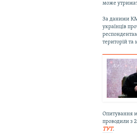
може утримати
За даними КМІ
українців пр
респондентам
територій та
Опитування м
проводили з 2
ТУТ
.