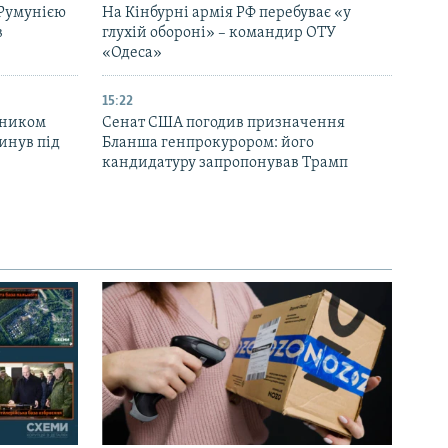
 Румунією
На Кінбурні армія РФ перебуває «у
в
глухій обороні» – командир ОТУ
«Одеса»
15:22
вником
Сенат США погодив призначення
инув під
Бланша генпрокурором: його
кандидатуру запропонував Трамп