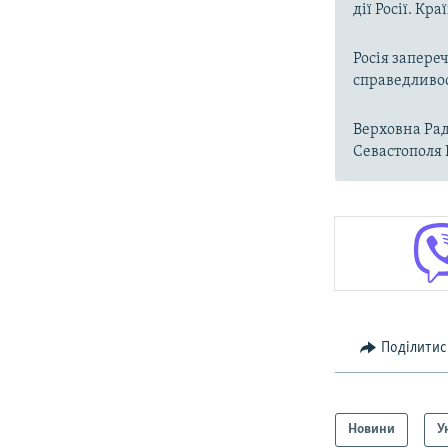
дії Росії. Кр
Росія запере
справедливос
Верховна Рад
Севастополя 
Поділитис
Новини
У