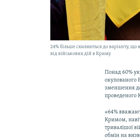
24% більше схиляються до варіанту, що 
від військових дій в Криму
Понад 60% ук
окупованого Р
зменшення до
проведеного 
«64% вважают
Кримом, наві
тривалішої ві
обмін на визв