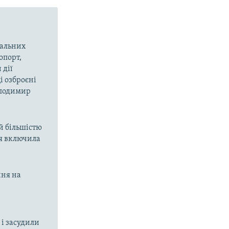
вальних
опорт,
 дії
і озброєні
олодимир
ий більшістю
ія включила
ння на
і засудили