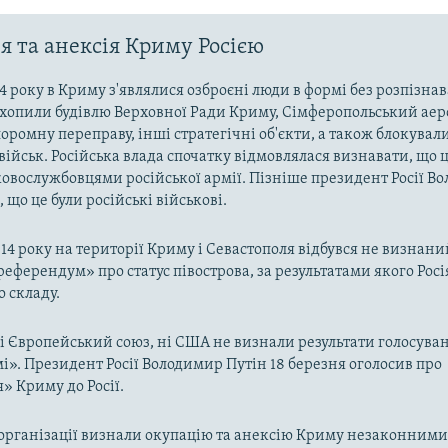
я та анексія Криму Росією
4 року в Криму з'являлися озброєні люди в формі без розпізна
захопили будівлю Верховної Ради Криму, Сімферопольський аер
оромну переправу, інші стратегічні об'єкти, а також блокували
військ. Російська влада спочатку відмовлялася визнавати, що ц
ковослужбовцями російської армії. Пізніше президент Росії В
 що це були російські військові.
014 року на території Криму і Севастополя відбувся не визнан
«референдум» про статус півострова, за результатами якого Рос
о складу.
ні Європейський союз, ні США не визнали результати голосува
». Президент Росії Володимир Путін 18 березня оголосив про
 Криму до Росії.
рганізації визнали окупацію та анексію Криму незаконними 