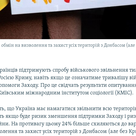
в обмін на визволення та захист усіх територій з Донбасом (а
раїнців підтримують спробу військового звільнення т
осією Криму, навіть якщо це означатиме тривалішу вій
помоги Заходу. Про це свідчать результати опитуванн
Київським міжнародним інститутом соціології (КМІС).
ь, що Україна має намагатися звільнити всю територі
ть якщо буде ризик зменшення підтримки Заходу і ри
йни. На противагу цьому 24% більше схиляються до вар
олення та захист усіх територій з Донбасом (але без К