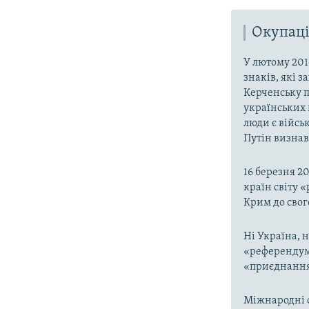
Окупаці
У лютому 201
знаків, які 
Керченську п
українських 
люди є війсь
Путін визнав,
16 березня 2
країн світу 
Крим до свог
Ні Україна, 
«референдумі
«приєднання»
Міжнародні о