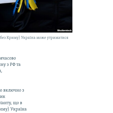
ле без Криму) Україна може утриматися
имчасово
ну з РФ та
я,
ю включно з
зик
іанту, що в
риму) Україна