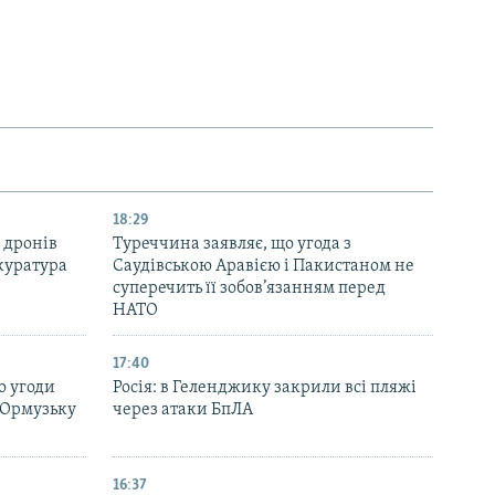
18:29
 дронів
Туреччина заявляє, що угода з
куратура
Саудівською Аравією і Пакистаном не
суперечить її зобов’язанням перед
НАТО
17:40
о угоди
Росія: в Геленджику закрили всі пляжі
 Ормузьку
через атаки БпЛА
16:37