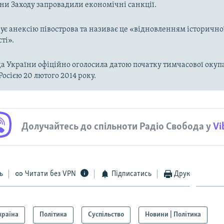
аїни Заходу запровадили економічні санкції.
чує анексію півострова та називає це «відновленням історично
ті».
а України офіційно оголосила датою початку тимчасової окупа
Росією 20 лютого 2014 року.
Долучайтесь до спільноти Радіо Свобода у
Vi
ь
Читати без VPN
Підписатись
Друк
країна
Політика
Суспільство
Новини | Політика