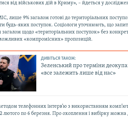
ся від військових дій в Криму», – йдеться у дослідже
С, лише 9% загалом готові до територіальних поступо
оти будь-яких поступок. Соціологи уточнюють, що запи
 загалом щодо «територіальних поступок» без конкрет
 можливих «компромісних» пропозицій.
ДИВІТЬСЯ ТАКОЖ:
Зеленський про терміни деокупа
«все залежить лише від нас»
етодом телефонних інтерв’ю з використанням комп’ю
2 лютого по 6 березня. Про охоплення і вибірку можна