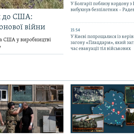
У Болгарії поблизу кордону з
вибухнув безпілотник – Раде
и до США:
онової війни
15:54
У Києві попрощалися із кері
ла США у виробництві
загону «Плацдарм», який заг
у
час евакуації тіл військових