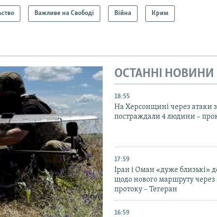
ьство
Важливе на Свободі
Війна
Крим
ОСТАННІ НОВИНИ
18:55
На Херсонщині через атаки з
постраждали 4 людини – про
17:59
Іран і Оман «дуже близькі» д
щодо нового маршруту через
протоку – Тегеран
16:59