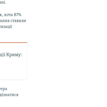
нні.
к, хоча 87%
тання ставили
изації
ції Криму:
тера
 дізнатися