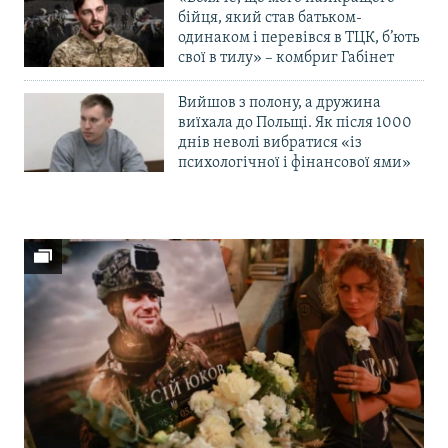
бійця, який став батьком-
одинаком і перевівся в ТЦК, б’ють
свої в тилу» – комбриг Габінет
Вийшов з полону, а дружина
виїхала до Польщі. Як після 1000
днів неволі вибратися «із
психологічної і фінансової ями»