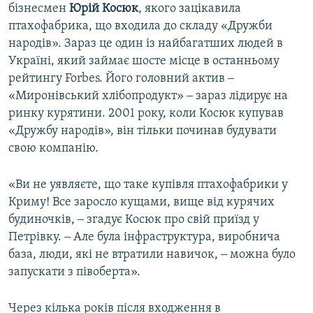
бізнесмен
Юрій Косюк
, якого зацікавила
птахофабрика, що входила до складу «Дружби
народів». Зараз це один із найбагатших людей в
Україні, який займає шосте місце в останньому
рейтингу Forbes. Його головний актив ‒
«Миронівський хлібопродукт» ‒ зараз лідирує на
ринку курятини. 2001 року, коли Косюк купував
«Дружбу народів», він тільки починав будувати
свою компанію.
«Ви не уявляєте, що таке купівля птахофабрики у
Криму! Все заросло кущами, вище від курячих
будиночків, ‒ згадує Косюк про свій приїзд у
Петрівку. ‒ Але була інфраструктура, виробнича
база, люди, які не втратили навичок, ‒ можна було
запускати з півоберта».
Через кілька років після входження в