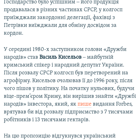
Господарство було успішним ‒ його продукція
продавалася в різних частинах СРСР, у колгосп
приїжджали закордонні делегації, фахівці з
Петрівки виїжджали для обміну досвідом за
кордон.
У середині 1980-х заступником голови «Дружби
народів» став
Василь Кисельов
‒ майбутній
кримський спікер і народний депутат України.
Після розвалу СРСР колгосп був перетворений на
агрофірму. Кисельов очолював її до 1996 року, після
чого пішов у політику. На початку нульових, будучи
віце-прем’єром Криму, він вирішив знайти «Дружбі
народів» інвестора, який, як
пише
видання Forbes,
врятував би від розвалу підприємство з 7 тисячами
робітників і 13 тисячами гектарів.
На цю пропозицію відгукнувся український