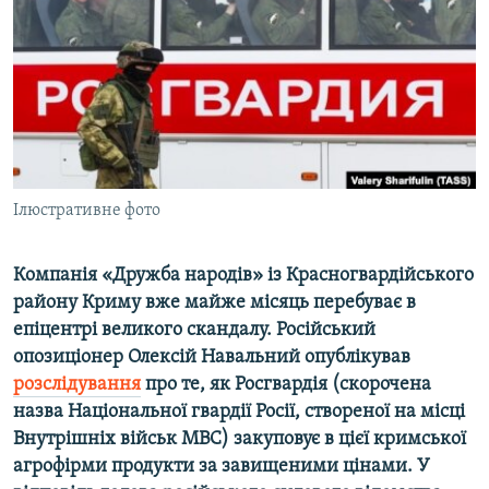
МУЛЬТИМЕДІА
ФОТО
СПЕЦПРОЄКТИ
ПОДКАСТИ
КРИМ РЕАЛІЇ
Ілюстративне фото
РУС
УКР
Компанія «Дружба народів» із Красногвардійського
району Криму вже майже місяць перебуває в
КТАТ
епіцентрі великого скандалу. Російський
опозиціонер Олексій Навальний опублікував
ДОЛУЧАЙСЯ!
розслідування
про те, як Росгвардія (скорочена
назва Національної гвардії Росії, створеної на місці
Внутрішніх військ МВС) закуповує в цієї кримської
агрофірми продукти за завищеними цінами. У