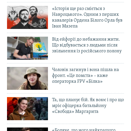
«Історія ще раз сміється з
Навроцького». Одним з перших
кавалерів Ордена Білого Орла був
Іван Мазепа
Від ейфорії до небажання жити.
Що відбувається з людьми після
звільнення із російського полону
Чоловік загинув і вона пішла на
фронт. «Це помста» – каже
операторка FPV «Білка»
Та, що планує бій. Як воює і про що
мріє офіцерка батальйону
«Свобода» Маргарита
«Боляче, що мого найкращого