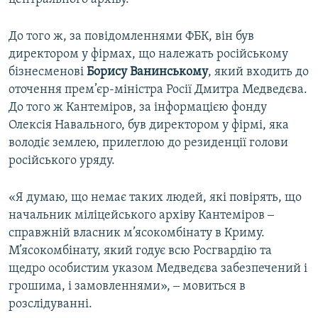
До того ж, за повідомленнями ФБК, він був
директором у фірмах, що належать російському
бізнесменові
Борису Ванинському
, який входить до
оточення прем’єр-міністра Росії Дмитра Медведєва.
До того ж Кантеміров, за інформацією фонду
Олексія Навального, був директором у фірмі, яка
володіє землею, прилеглою до резиденції голови
російського уряду.
«Я думаю, що немає таких людей, які повірять, що
начальник міліцейського архіву Кантеміров ‒
справжній власник м’ясокомбінату в Криму.
М’ясокомбінату, який годує всю Росгвардію та
щедро особистим указом Медведєва забезпечений і
грошима, і замовленнями», ‒ мовиться в
розслідуванні.