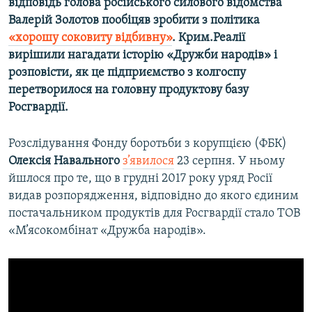
відповідь голова російського силового відомства
Усі сайти RFE/RL
Валерій Золотов пообіцяв зробити з політика
«хорошу соковиту відбивну»
. Крим.Реалії
вирішили нагадати історію «Дружби народів» і
розповісти, як це підприємство з колгоспу
перетворилося на головну продуктову базу
Росгвардії.
Розслідування Фонду боротьби з корупцією (ФБК)
Олексія Навального
з’явилося
23 серпня. У ньому
йшлося про те, що в грудні 2017 року уряд Росії
видав розпорядження, відповідно до якого єдиним
постачальником продуктів для Росгвардії стало ТОВ
«М’ясокомбінат «Дружба народів».