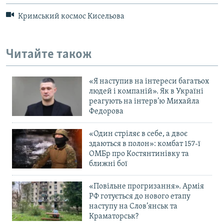
Кримський космос Кисельова
Читайте також
«Я наступив на інтереси багатьох
людей і компаній». Як в Україні
реагують на інтерв’ю Михайла
Федорова
«Один стріляє в себе, а двоє
здаються в полон»: комбат 157-ї
ОМБр про Костянтинівку та
ближні бої
«Повільне прогризання». Армія
РФ готується до нового етапу
наступу на Слов’янськ та
Краматорськ?