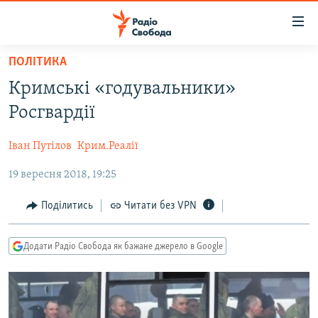
Доступність
посилання
Перейти
ПОЛІТИКА
до
РАДІО СВОБОДА – 70 РОКІВ
Кримські «годувальники»
основного
ВСЕ ЗА ДОБУ
матеріалу
Росгвардії
СТАТТІ
Перейти
до
Іван Путілов
Крим.Реалії
ВІЙНА
ПОЛІТИКА
основної
19 вересня 2018, 19:25
РОСІЙСЬКА «ФІЛЬТРАЦІЯ»
ЕКОНОМІКА
навігації
Перейти
ДОНБАС.РЕАЛІЇ
СУСПІЛЬСТВО
Поділитись
Читати без VPN
до
КРИМ.РЕАЛІЇ
КУЛЬТУРА
пошуку
Додати Радіо Свобода як бажане джерело в Google
ТИ ЯК?
СПОРТ
СХЕМИ
УКРАЇНА
КИТАЙ.ВИКЛИКИ
СВІТ