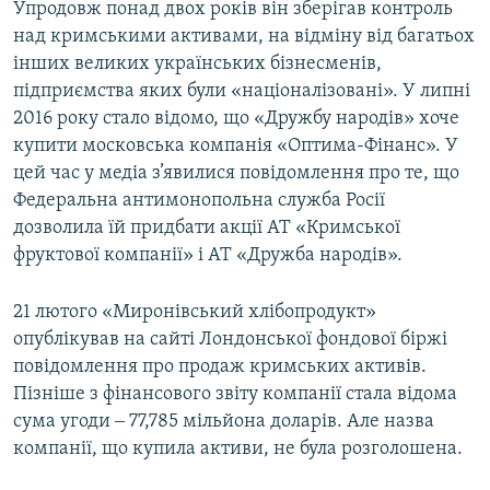
Упродовж понад двох років він зберігав контроль
над кримськими активами, на відміну від багатьох
інших великих українських бізнесменів,
підприємства яких були «націоналізовані». У липні
2016 року стало відомо, що «Дружбу народів» хоче
купити московська компанія «Оптима-Фінанс». У
цей час у медіа з’явилися повідомлення про те, що
Федеральна антимонопольна служба Росії
дозволила їй придбати акції АТ «Кримської
фруктової компанії» і АТ «Дружба народів».
21 лютого «Миронівський хлібопродукт»
опублікував на сайті Лондонської фондової біржі
повідомлення про продаж кримських активів.
Пізніше з фінансового звіту компанії стала відома
сума угоди ‒ 77,785 мільйона доларів. Але назва
компанії, що купила активи, не була розголошена.