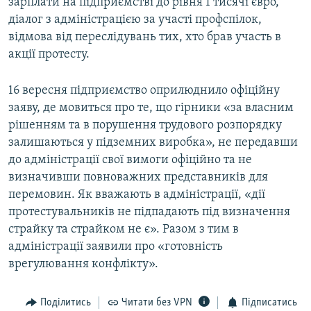
зарплати на підприємстві до рівня 1 тисячі євро,
діалог з адміністрацією за участі профспілок,
відмова від переслідувань тих, хто брав участь в
акції протесту.
16 вересня підприємство оприлюднило офіційну
заяву, де мовиться про те, що гірники «за власним
рішенням та в порушення трудового розпорядку
залишаються у підземних виробка», не передавши
до адміністрації свої вимоги офіційно та не
визначивши повноважних представників для
перемовин. Як вважають в адміністрації, «дії
протестувальників не підпадають під визначення
страйку та страйком не є». Разом з тим в
адміністрації заявили про «готовність
врегулювання конфлікту».
Поділитись
Читати без VPN
Підписатись