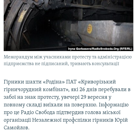
МУЛЬТИМЕДІА
ФОТО
СПЕЦПРОЄКТИ
ПОДКАСТИ
КРИМ РЕАЛІЇ
Меморандум між учасниками протесту та адміністрацією
РУС
підприємства не підписаний, тривають консультації
УКР
Гірники шахти «Родіна» ПАТ «Криворізький
КТАТ
гірничорудний комбінат», які 26 днів перебували в
забої на знак протесту, увечері 29 вересня у
ДОЛУЧАЙСЯ!
повному складі виїхали на поверхню. Інформацію
про це Радіо Свобода підтвердив голова міської
організації Незалежної профспілки гірників Юрій
Самойлов.