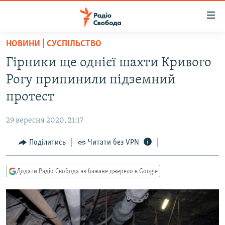
Доступність
посилання
Перейти
НОВИНИ | СУСПІЛЬСТВО
до
РАДІО СВОБОДА – 70 РОКІВ
Гірники ще однієї шахти Кривого
основного
ВСЕ ЗА ДОБУ
матеріалу
Рогу припинили підземний
СТАТТІ
Перейти
протест
до
ВІЙНА
ПОЛІТИКА
основної
29 вересня 2020, 21:17
РОСІЙСЬКА «ФІЛЬТРАЦІЯ»
ЕКОНОМІКА
навігації
Перейти
Поділитись
Читати без VPN
ДОНБАС.РЕАЛІЇ
СУСПІЛЬСТВО
до
КРИМ.РЕАЛІЇ
КУЛЬТУРА
пошуку
Додати Радіо Свобода як бажане джерело в Google
ТИ ЯК?
СПОРТ
СХЕМИ
УКРАЇНА
КИТАЙ.ВИКЛИКИ
СВІТ