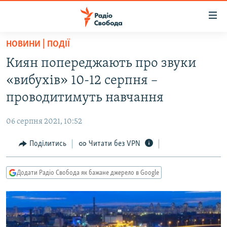
Доступність
посилання
Перейти
НОВИНИ | ПОДІЇ
до
РАДІО СВОБОДА – 70 РОКІВ
Киян попереджають про звуки
основного
ВСЕ ЗА ДОБУ
матеріалу
«вибухів» 10-12 серпня –
СТАТТІ
Перейти
проводитимуть навчання
до
ВІЙНА
ПОЛІТИКА
основної
06 серпня 2021, 10:52
РОСІЙСЬКА «ФІЛЬТРАЦІЯ»
ЕКОНОМІКА
навігації
Перейти
Поділитись
Читати без VPN
ДОНБАС.РЕАЛІЇ
СУСПІЛЬСТВО
до
КРИМ.РЕАЛІЇ
КУЛЬТУРА
пошуку
Додати Радіо Свобода як бажане джерело в Google
ТИ ЯК?
СПОРТ
СХЕМИ
УКРАЇНА
КИТАЙ.ВИКЛИКИ
СВІТ