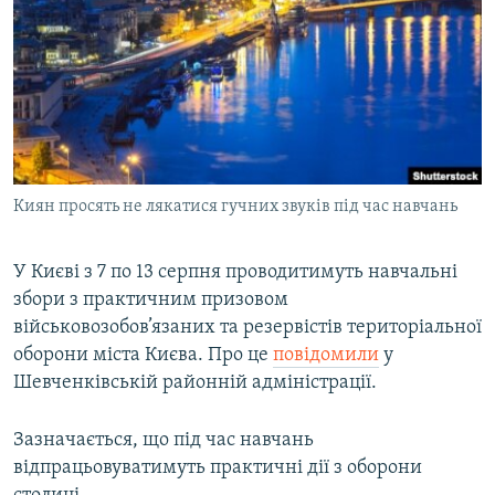
МУЛЬТИМЕДІА
ФОТО
СПЕЦПРОЄКТИ
ПОДКАСТИ
КРИМ РЕАЛІЇ
Киян просять не лякатися гучних звуків під час навчань
РУС
УКР
У Києві з 7 по 13 серпня проводитимуть навчальні
збори з практичним призовом
КТАТ
військовозобов’язаних та резервістів територіальної
оборони міста Києва. Про це
повідомили
у
ДОЛУЧАЙСЯ!
Шевченківській районній адміністрації.
Зазначається, що під час навчань
відпрацьовуватимуть практичні дії з оборони