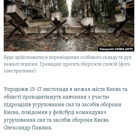
МУЛЬТИМЕДІА
ФОТО
СПЕЦПРОЄКТИ
ПОДКАСТИ
КРИМ РЕАЛІЇ
Буде здійснюватися переміщення особового складу та рух
РУС
важкої техніки. Громадян просять зберігати спокій (фото
ілюстративне)
УКР
КТАТ
Упродовж 15-17 листопада в межах міста Києва та
області проходитимуть навчання з участю
ДОЛУЧАЙСЯ!
підрозділів угруповання сил та засобів оборони
Києва, повідомив у фейсбуці командувач
угруповання сил та засобів оборони Києва
Олександр Павлюк.