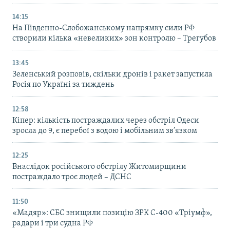
14:15
На Південно-Слобожанському напрямку сили РФ
створили кілька «невеликих» зон контролю – Трегубов
13:45
Зеленський розповів, скільки дронів і ракет запустила
Росія по Україні за тиждень
12:58
Кіпер: кількість постраждалих через обстріл Одеси
зросла до 9, є перебої з водою і мобільним зв’язком
12:25
Внаслідок російського обстрілу Житомирщини
постраждало троє людей – ДСНС
11:50
«Мадяр»: СБС знищили позицію ЗРК С-400 «Тріумф»,
радари і три судна РФ