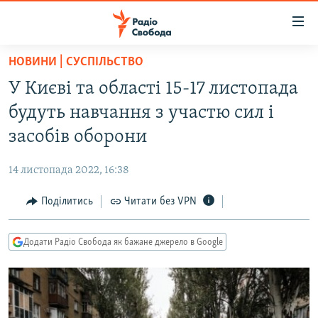
Доступність
посилання
Перейти
НОВИНИ | СУСПІЛЬСТВО
до
РАДІО СВОБОДА – 70 РОКІВ
У Києві та області 15-17 листопада
основного
ВСЕ ЗА ДОБУ
матеріалу
будуть навчання з участю сил і
СТАТТІ
Перейти
засобів оборони
до
ВІЙНА
ПОЛІТИКА
основної
14 листопада 2022, 16:38
РОСІЙСЬКА «ФІЛЬТРАЦІЯ»
ЕКОНОМІКА
навігації
Перейти
Поділитись
Читати без VPN
ДОНБАС.РЕАЛІЇ
СУСПІЛЬСТВО
до
КРИМ.РЕАЛІЇ
КУЛЬТУРА
пошуку
Додати Радіо Свобода як бажане джерело в Google
ТИ ЯК?
СПОРТ
СХЕМИ
УКРАЇНА
КИТАЙ.ВИКЛИКИ
СВІТ