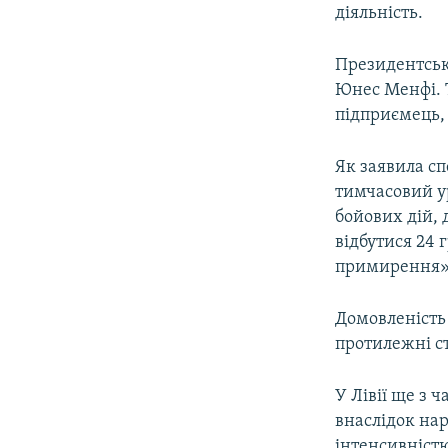
діяльність.
Президентськ
Юнес Менфі. 
підприємець, 
Як заявила сп
тимчасовий у
бойових дій,
відбутися 24 
примирення»
Домовленість 
протилежні ст
У Лівії ще з 
внаслідок на
інтенсивністю