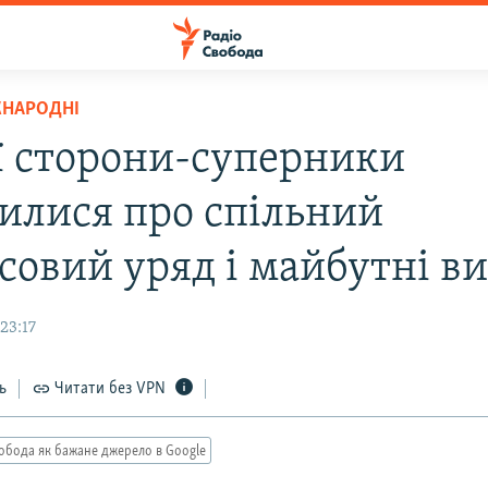
ЖНАРОДНІ
ії сторони-суперники
илися про спільний
совий уряд і майбутні в
23:17
ь
Читати без VPN
обода як бажане джерело в Google