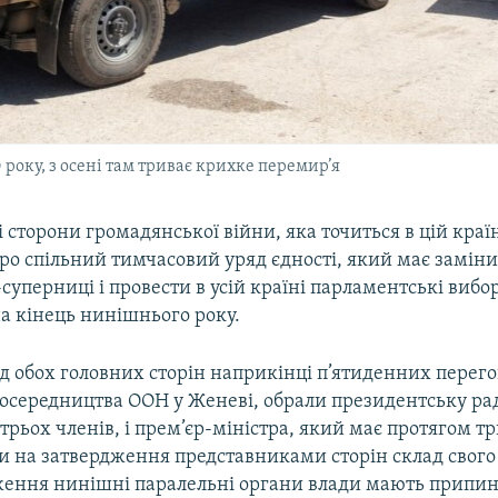
0 року, з осені там триває крихке перемир’я
ні сторони громадянської війни, яка точиться в цій країн
ро спільний тимчасовий уряд єдності, який має замін
-суперниці і провести в усій країні парламентські вибо
а кінець нинішнього року.
ід обох головних сторін наприкінці п’ятиденних перего
посередництва ООН у Женеві, обрали президентську ра
 трьох членів, і прем’єр-міністра, який має протягом т
и на затвердження представниками сторін склад свого 
ження нинішні паралельні органи влади мають припи