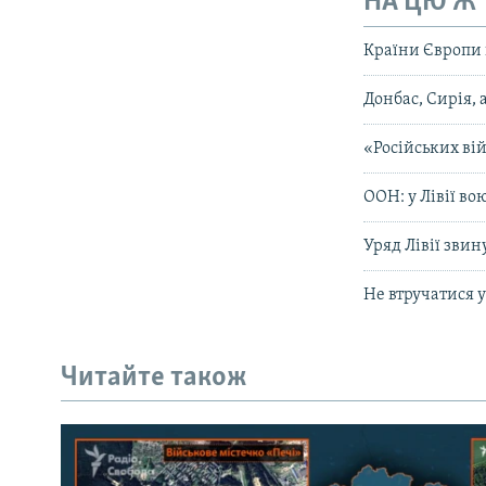
НА ЦЮ Ж
Країни Європи 
Донбас, Сирія, 
«Російських вій
ООН: у Лівії во
Уряд Лівії звин
Не втручатися у
Читайте також