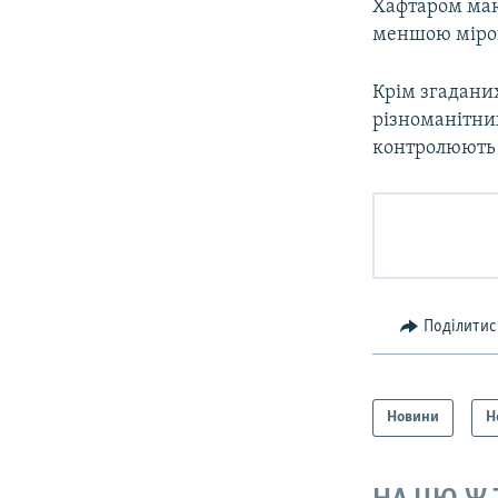
Хафтаром мают
меншою мірою 
Крім згаданих
різноманітних
контролюють 
Поділитис
Новини
Н