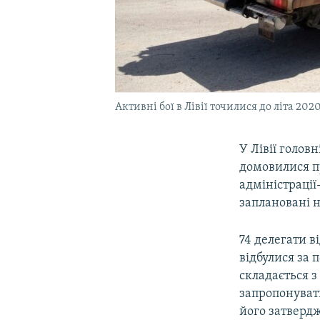
Активні бої в Лівії точилися до літа 202
У Лівії голов
домовилися п
адміністрації
заплановані н
74 делегати в
відбулися за 
складається з
запропонуват
його затверд