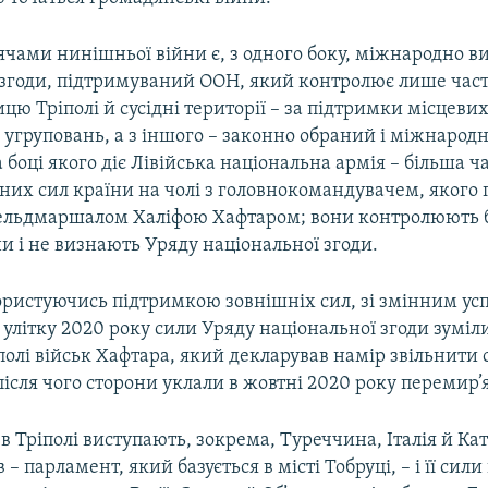
ячами нинішньої війни є, з одного боку, міжнародно 
 згоди, підтримуваний ООН, який контролює лише час
ицю Тріполі й сусідні території – за підтримки місцеви
 угруповань, а з іншого – законно обраний і міжнаро
 боці якого діє Лівійська національна армія – більша 
них сил країни на чолі з головнокомандувачем, якого
ельдмаршалом Халіфою Хафтаром; вони контролюють б
и і не визнають Уряду національної згоди.
користуючись підтримкою зовнішніх сил, зі змінним у
 улітку 2020 року сили Уряду національної згоди зуміл
полі військ Хафтара, який декларував намір звільнити 
 після чого сторони уклали в жовтні 2020 року перемир’я
 в Тріполі виступають, зокрема, Туреччина, Італія й Ка
– парламент, який базується в місті Тобруці, – і її сили 