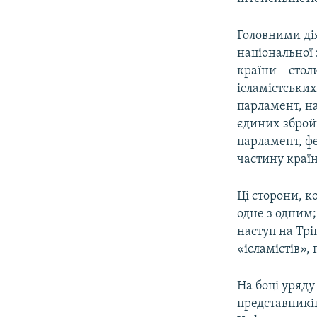
Головними ді
національної
країни – стол
ісламістських
парламент, на
єдиних зброй
парламент, ф
частину країн
Ці сторони, 
одне з одним;
наступ на Трі
«ісламістів»,
На боці уряду
представників 