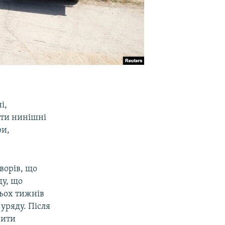
і,
ити нинішні
ри,
ворів, що
ду, що
рьох тижнів
уряду. Після
нити