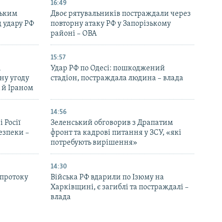
16:49
ським
Двоє рятувальників постраждали через
д удару РФ
повторну атаку РФ у Запорізькому
районі – ОВА
15:57
і
Удар РФ по Одесі: пошкоджений
ну угоду
стадіон, постраждала людина – влада
 й Іраном
14:56
 Росії
Зеленський обговорив з Драпатим
безпеки –
фронт та кадрові питання у ЗСУ, «які
потребують вирішення»
14:30
 протоку
Війська РФ вдарили по Ізюму на
Харківщині, є загиблі та постраждалі –
влада