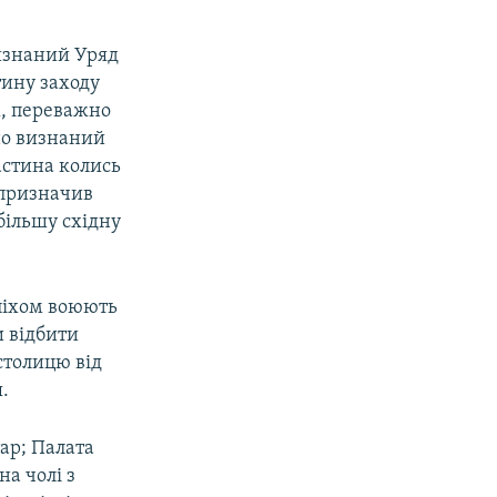
визнаний Уряд
тину заходу
х, переважно
дно визнаний
частина колись
 призначив
ільшу східну
спіхом воюють
и відбити
столицю від
.
тар; Палата
на чолі з