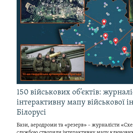
150 військових об’єктів: журнал
інтерактивну мапу військової 
Білорусі
Бази, аеродроми та «резерв» – журналісти «Схе
службою створили інтерактивну мапу ключових