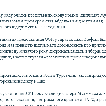
у раду очолив представник сходу країни, дипломат 
Тимчасовим прем’єром став Абдель-Хамід Мухаммад Д
якого підтримують на заході Лівії.
еціальна представниця ООН у справах Лівії Стефані Віл
ряд має повністю підтримати домовленість про припи
 досягнену минулого року, дотриматися дати виборів, 
грудня, і започаткувати «всеохопний процес національ
.
привітали, зокрема, в Росії й Туреччині, які підтриму
орони конфлікту в Лівії.
часу скинення 2011 року влади диктатора Муаммара ал
родного повстання, підтриманого країнами НАТО, з рі
 точаться громадянські війни.