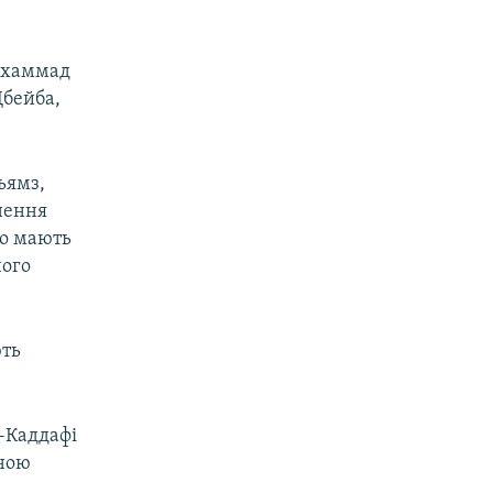
Мухаммад
бейба,
ьямз,
нення
що мають
ного
ють
ь-Каддафі
зною