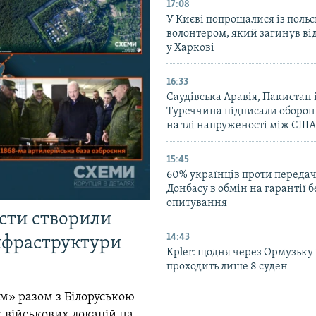
17:08
У Києві попрощалися із поль
волонтером, який загинув ві
у Харкові
16:33
Саудівська Аравія, Пакистан 
Туреччина підписали оборон
на тлі напруженості між США
15:45
60% українців проти передачі
Донбасу в обмін на гарантії 
опитування
істи створили
14:43
інфраструктури
Kpler: щодня через Ормузьку
проходить лише 8 суден
м» разом з Білоруською
 військових локацій на