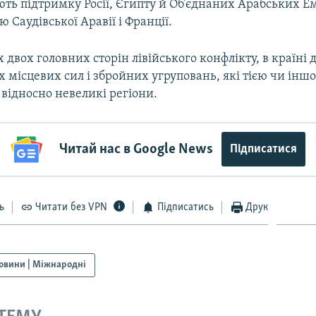
ь підтримку Росії, Єгипту й Об’єднаних Арабських Емі
Саудівської Аравії і Франції.
 двох головних сторін лівійського конфлікту, в країні 
 місцевих сил і збройних угруповань, які тією чи ін
відносно невеликі регіони.
Читай нас в Google News
Підписатися
ь
Читати без VPN
Підписатись
Друк
овини | Міжнародні