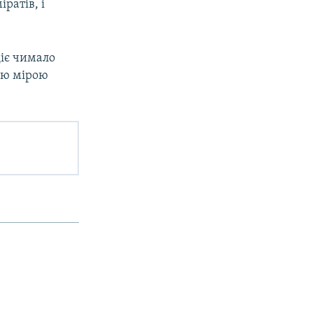
ратів, і
діє чимало
шою мірою