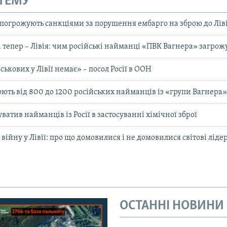
 ТЕМУ
погрожують санкціями за порушення ембарго на зброю до Ліві
а тепер – Лівія: чим російські найманці «ПВК Вагнера» загрож
ськових у Лівії немає» – посол Росії в ООН
юють від 800 до 1200 російських найманців із «групи Вагнера
уватив найманців із Росії в застосуванні хімічної зброї
 війну у Лівії: про що домовилися і не домовилися світові ліде
ОСТАННІ НОВИНИ