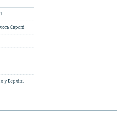
ї
ують Європі
»
ри у Берліні