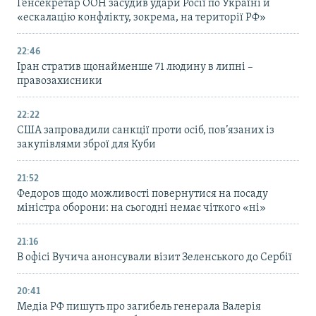
Генсекретар ООН засудив удари Росії по Україні й
«ескалацію конфлікту, зокрема, на території РФ»
22:46
Іран стратив щонайменше 71 людину в липні –
правозахисники
22:22
США запровадили санкції проти осіб, пов’язаних із
закупівлями зброї для Куби
21:52
Федоров щодо можливості повернутися на посаду
міністра оборони: на сьогодні немає чіткого «ні»
21:16
В офісі Вучича анонсували візит Зеленського до Сербії
20:41
Медіа РФ пишуть про загибель генерала Валерія