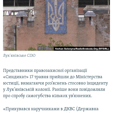
МУЛЬТИМЕДІА
ФОТО
СПЕЦПРОЄКТИ
ПОДКАСТИ
КРИМ РЕАЛІЇ
РУС
Лук'янівське СІЗО
УКР
КТАТ
Представники правозахисної організації
«Синдикат» 17 травня прийшли до Міністерства
юстиції, вимагаючи роз’яснень стосовно інциденту
ДОЛУЧАЙСЯ!
у Лук’янівській колонії. Раніше вони повідомляли
про спробу самогубства кількох ув’язнених.
«Прикувався наручниками в ДКВС (Державна