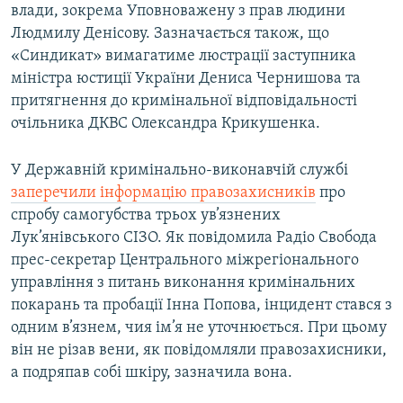
влади, зокрема Уповноважену з прав людини
Людмилу Денісову. Зазначається також, що
«Синдикат» вимагатиме люстрації заступника
міністра юстиції України Дениса Чернишова та
притягнення до кримінальної відповідальності
очільника ДКВС Олександра Крикушенка.
У Державній кримінально-виконавчій службі
заперечили інформацію правозахисників
про
спробу самогубства трьох ув’язнених
Лук’янівського СІЗО. Як повідомила Радіо Свобода
прес-секретар Центрального міжрегіонального
управління з питань виконання кримінальних
покарань та пробації Інна Попова, інцидент стався з
одним в’язнем, чия ім’я не уточнюється. При цьому
він не різав вени, як повідомляли правозахисники,
а подряпав собі шкіру, зазначила вона.