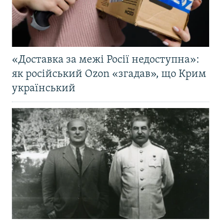
«Доставка за межі Росії недоступна»:
як російський Ozon «згадав», що Крим
український