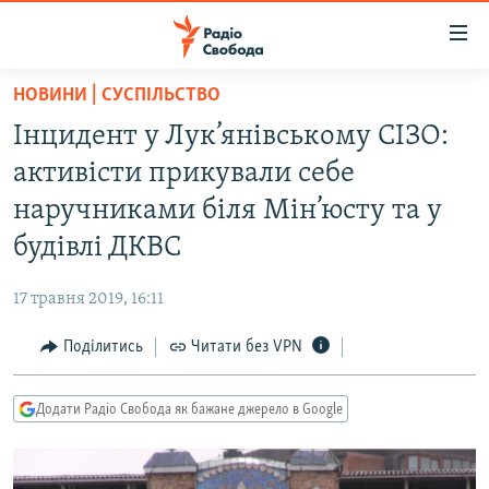
Доступність
посилання
Перейти
НОВИНИ | СУСПІЛЬСТВО
до
РАДІО СВОБОДА – 70 РОКІВ
Інцидент у Лук’янівському СІЗО:
основного
ВСЕ ЗА ДОБУ
матеріалу
активісти прикували себе
СТАТТІ
Перейти
наручниками біля Мін’юсту та у
до
ВІЙНА
ПОЛІТИКА
будівлі ДКВС
основної
РОСІЙСЬКА «ФІЛЬТРАЦІЯ»
ЕКОНОМІКА
навігації
17 травня 2019, 16:11
Перейти
ДОНБАС.РЕАЛІЇ
СУСПІЛЬСТВО
до
Поділитись
Читати без VPN
КРИМ.РЕАЛІЇ
КУЛЬТУРА
пошуку
ТИ ЯК?
СПОРТ
Додати Радіо Свобода як бажане джерело в Google
СХЕМИ
УКРАЇНА
КИТАЙ.ВИКЛИКИ
СВІТ