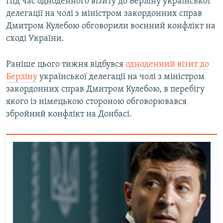
Під час одноденного візиту до Берліну української
делегації на чолі з міністром закордонних справ
Дмитром Кулебою обговорили воєнний конфлікт на
сході України.
Раніше цього тижня відбувся
одноденний візит до
Берліну
української делегації на чолі з міністром
закордонних справ Дмитром Кулебою, в перебігу
якого із німецькою стороною обговорювався
збройний конфлікт на Донбасі.