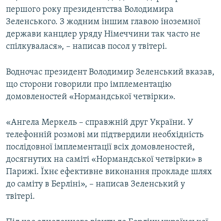
першого року президентства Володимира
Усі сайти RFE/RL
Зеленського. З жодним іншим главою іноземної
держави канцлер уряду Німеччини так часто не
спілкувалася», – написав посол у твітері.
Водночас президент Володимир Зеленський вказав,
що сторони говорили про імплементацію
домовленостей «Нормандської четвірки».
«Ангела Меркель – справжній друг України. У
телефонній розмові ми підтвердили необхідність
послідовної імплементації всіх домовленостей,
досягнутих на саміті «Нормандської четвірки» в
Парижі. Їхнє ефективне виконання прокладе шлях
до саміту в Берліні», – написав Зеленський у
твітері.