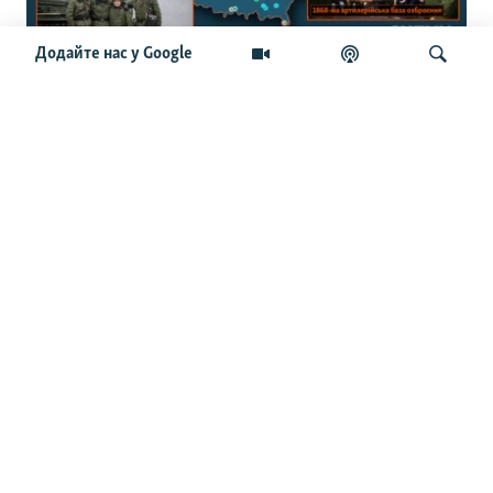
Додайте нас у Google
150 військових об’єктів: журналісти
створили інтерактивну мапу
військової інфраструктури Білорусі
Шукати
ОСТАННІ НОВИНИ
12:34
ЗМІ: у Німеччині заперечили, що на борту
українського Ан-124 в аеропорту Лейпцига були
боєприпаси
12:02
Трамп підписав укази, що обмежують право на
громадянство США за народженням