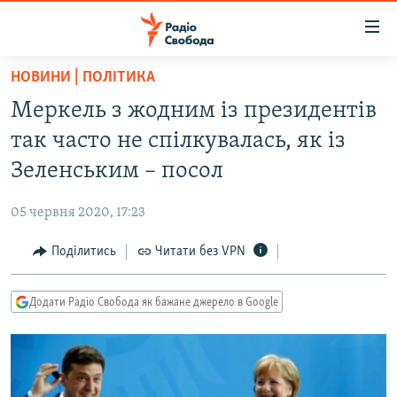
Доступність
посилання
Перейти
НОВИНИ | ПОЛІТИКА
до
РАДІО СВОБОДА – 70 РОКІВ
Меркель з жодним із президентів
основного
ВСЕ ЗА ДОБУ
матеріалу
так часто не спілкувалась, як із
СТАТТІ
Перейти
Зеленським – посол
до
ВІЙНА
ПОЛІТИКА
основної
05 червня 2020, 17:23
РОСІЙСЬКА «ФІЛЬТРАЦІЯ»
ЕКОНОМІКА
навігації
Перейти
Поділитись
Читати без VPN
ДОНБАС.РЕАЛІЇ
СУСПІЛЬСТВО
до
КРИМ.РЕАЛІЇ
КУЛЬТУРА
пошуку
Додати Радіо Свобода як бажане джерело в Google
ТИ ЯК?
СПОРТ
СХЕМИ
УКРАЇНА
КИТАЙ.ВИКЛИКИ
СВІТ