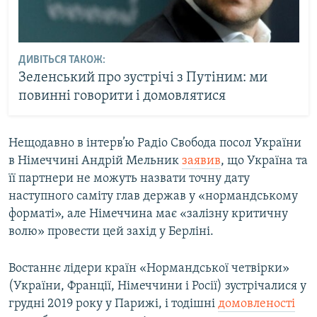
ДИВІТЬСЯ ТАКОЖ:
Зеленський про зустрічі з Путіним: ми
повинні говорити і домовлятися
Нещодавно в інтерв’ю Радіо Свобода посол України
в Німеччині Андрій Мельник
заявив
, що Україна та
її партнери не можуть назвати точну дату
наступного саміту глав держав у «нормандському
форматі», але Німеччина має «залізну критичну
волю» провести цей захід у Берліні.
Востаннє лідери країн «Нормандської четвірки»
(України, Франції, Німеччини і Росії) зустрічалися у
грудні 2019 року у Парижі, і тодішні
домовленості