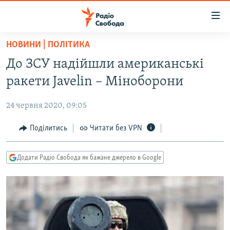
Доступність
посилання
Перейти
НОВИНИ | ПОЛІТИКА
до
РАДІО СВОБОДА – 70 РОКІВ
До ЗСУ надійшли американські
основного
ВСЕ ЗА ДОБУ
матеріалу
ракети Javelin – Міноборони
СТАТТІ
Перейти
до
24 червня 2020, 09:05
ВІЙНА
ПОЛІТИКА
основної
РОСІЙСЬКА «ФІЛЬТРАЦІЯ»
Поділитись
Читати без VPN
ЕКОНОМІКА
навігації
Перейти
ДОНБАС.РЕАЛІЇ
СУСПІЛЬСТВО
до
Додати Радіо Свобода як бажане джерело в Google
КРИМ.РЕАЛІЇ
КУЛЬТУРА
пошуку
ТИ ЯК?
СПОРТ
СХЕМИ
УКРАЇНА
ПРИАЗОВ’Я
СВІТ