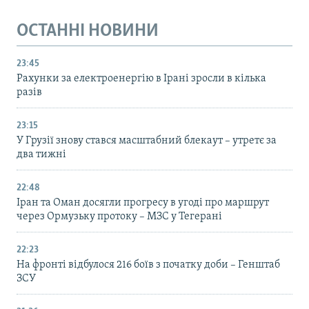
ОСТАННІ НОВИНИ
23:45
Рахунки за електроенергію в Ірані зросли в кілька
разів
23:15
У Грузії знову стався масштабний блекаут – утретє за
два тижні
22:48
Іран та Оман досягли прогресу в угоді про маршрут
через Ормузьку протоку – МЗС у Тегерані
22:23
На фронті відбулося 216 боїв з початку доби – Генштаб
ЗСУ