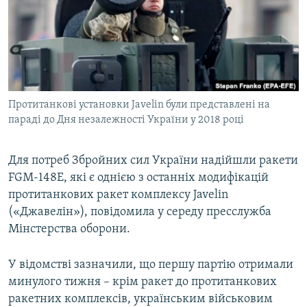
КИТАЙ.ВИКЛИКИ
МУЛЬТИМЕДІА
ФОТО
СПЕЦПРОЄКТИ
Протитанкові установки Javelin були представлені на
ПОДКАСТИ
параді до Дня незалежності України у 2018 році
КРИМ РЕАЛІЇ
Для потреб Збройних сил України надійшли ракети
РУС
FGM-148E, які є однією з останніх модифікацій
УКР
протитанкових ракет комплексу Javelin
(«Джавелін»), повідомила у середу пресслужба
КТАТ
Мінстерства оборони.
ДОЛУЧАЙСЯ!
У відомстві зазначили, що першу партію отримали
минулого тижня – крім ракет до протитанкових
ракетних комплексів, українським військовим