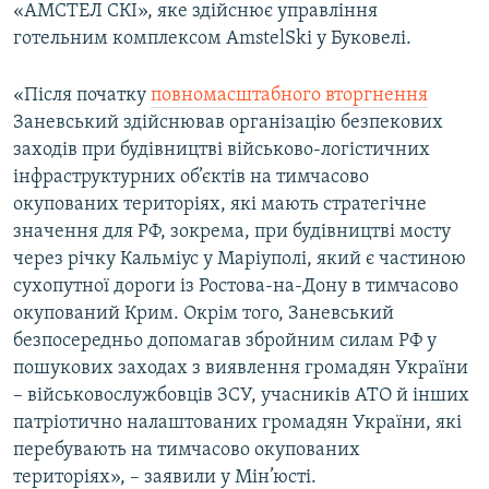
«АМСТЕЛ СКІ», яке здійснює управління
готельним комплексом AmstelSki у Буковелі.
«Після початку
повномасштабного вторгнення
Заневський здійснював організацію безпекових
заходів при будівництві військово-логістичних
інфраструктурних об’єктів на тимчасово
окупованих територіях, які мають стратегічне
значення для РФ, зокрема, при будівництві мосту
через річку Кальміус у Маріуполі, який є частиною
сухопутної дороги із Ростова-на-Дону в тимчасово
окупований Крим. Окрім того, Заневський
безпосередньо допомагав збройним силам РФ у
пошукових заходах з виявлення громадян України
– військовослужбовців ЗСУ, учасників АТО й інших
патріотично налаштованих громадян України, які
перебувають на тимчасово окупованих
територіях», – заявили у Мін’юсті.