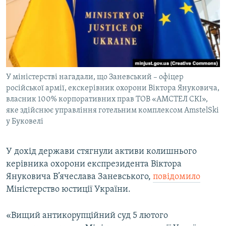
МУЛЬТИМЕДІА
ФОТО
СПЕЦПРОЄКТИ
ПОДКАСТИ
У міністерстві нагадали, що Заневський – офіцер
російської армії, екскерівник охорони Віктора Януковича,
КРИМ РЕАЛІЇ
власник 100% корпоративних прав ТОВ «АМСТЕЛ СКІ»,
РУС
яке здійснює управління готельним комплексом AmstelSki
УКР
у Буковелі
КТАТ
У дохід держави стягнули активи колишнього
керівника охорони експрезидента Віктора
ДОЛУЧАЙСЯ!
Януковича В’ячеслава Заневського,
повідомило
Міністерство юстиції України.
«Вищий антикорупційний суд 5 лютого