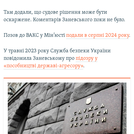
Там додали, що судове рішення може бути
оскаржене. Коментарів Заневського поки не було.
Позов до ВАКС у Мін’юсті
подали в серпні 2024 року
.
У травні 2023 року Служба безпеки України
повідомила Заневському про
підозру у
«пособництві державі-агресору»
.