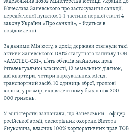
задовольнив позов Міністерства юстиції України до
Усі сайти RFE/RL
В’ячеслава Заневського про застосування санкції,
передбаченої пунктом 1-1 частини першої статті 4
закону України «Про санкції», – йдеться в
повідомленні.
За даними Мін’юсту, в дохід держави стягнули такі
активи Заневського: 100% статутного капіталу ТОВ
«АМСТЕЛ-СКІ», п’ять об’єктів майнових прав
інтелектуальної власності, 12 земельних ділянок,
дві квартири, чотири паркувальних місця,
транспортний засіб, 10 одиниць зброї, грошові
кошти, у розмірі еквівалентному більш ніж 300
000 гривень.
У міністерстві зазначили, що Заневський – офіцер
російської армії, екскерівник охорони Віктора
Януковича, власник 100% корпоративних прав ТОВ