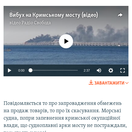
Вибух на Кримському мосту (відео)
відео
Радіо Свобода
No media source currently available
Auto
0:00
2:37
240p
ЗАВАНТАЖИТИ
360p
Auto
240p
360p
480p
480p
Повідомляється то про запровадження обмежень
на продаж товарів, то про їх скасування. Морські
720p
720p
1080p
судна, попри запевнення кримської окупаційної
1080p
влади, що судноплавні арки мосту не постраждали,