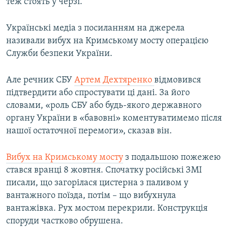
теж стоять у черзі.
Українські медіа з посиланням на джерела
називали вибух на Кримському мосту операцією
Служби безпеки України.
Але речник СБУ
Артем Дехтяренко
відмовився
підтвердити або спростувати ці дані. За його
словами, «роль СБУ або будь-якого державного
органу України в «бавовні» коментуватимемо після
нашої остаточної перемоги», сказав він.
Вибух на Кримському мосту
з подальшою пожежею
стався вранці 8 жовтня. Спочатку російські ЗМІ
писали, що загорілася цистерна з паливом у
вантажного поїзда, потім – що вибухнула
вантажівка. Рух мостом перекрили. Конструкція
споруди частково обрушена.