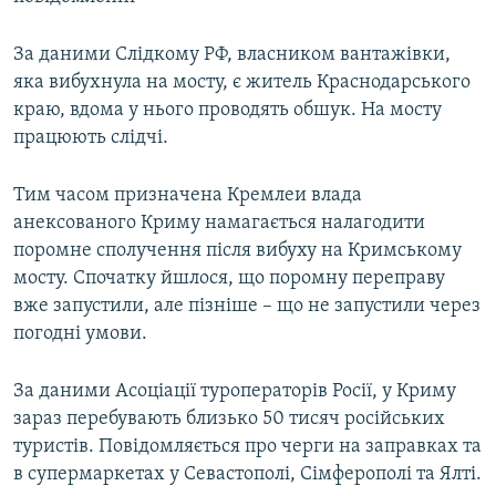
Усі сайти RFE/RL
За даними Слідкому РФ, власником вантажівки,
яка вибухнула на мосту, є житель Краснодарського
краю, вдома у нього проводять обшук. На мосту
працюють слідчі.
Тим часом призначена Кремлеи влада
анексованого Криму намагається налагодити
поромне сполучення після вибуху на Кримському
мосту. Спочатку йшлося, що поромну переправу
вже запустили, але пізніше – що не запустили через
погодні умови.
За даними Асоціації туроператорів Росії, у Криму
зараз перебувають близько 50 тисяч російських
туристів. Повідомляється про черги на заправках та
в супермаркетах у Севастополі, Сімферополі та Ялті.