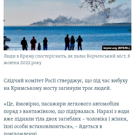
МУЛЬТИМЕДІА
ФОТО
СПЕЦПРОЄКТИ
ПОДКАСТИ
КРИМ РЕАЛІЇ
Люди в Криму спостерігають, як палає Керченський міст, 8
РУС
жовтня 2022 року
УКР
Слідчий комітет Росії стверджує, що під час вибуху
КТАТ
на Кримському мосту загинули троє людей.
ДОЛУЧАЙСЯ!
«Це, ймовірно, пасажири легкового автомобіля
поряд з вантажівкою, що підірвалася. Наразі з води
вже підняли тіла двох загиблих – чоловіка і жінки,
їхні особи встановлюються», – йдеться в
повідомленні