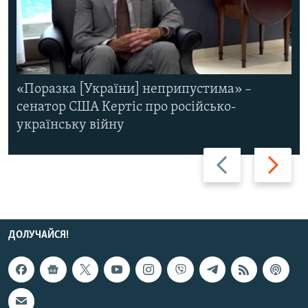
«Поразка [України] неприпустима» –
сенатор США Кертіс про російсько-
українську війну
Назад
Вперед
ДОЛУЧАЙСЯ!