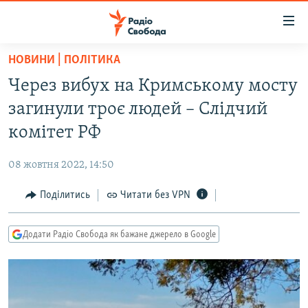
Доступність
посилання
Перейти
НОВИНИ | ПОЛІТИКА
до
РАДІО СВОБОДА – 70 РОКІВ
Через вибух на Кримському мосту
основного
ВСЕ ЗА ДОБУ
матеріалу
загинули троє людей – Слідчий
СТАТТІ
Перейти
комітет РФ
до
ВІЙНА
ПОЛІТИКА
основної
08 жовтня 2022, 14:50
РОСІЙСЬКА «ФІЛЬТРАЦІЯ»
ЕКОНОМІКА
навігації
Перейти
Поділитись
Читати без VPN
ДОНБАС.РЕАЛІЇ
СУСПІЛЬСТВО
до
КРИМ.РЕАЛІЇ
КУЛЬТУРА
пошуку
Додати Радіо Свобода як бажане джерело в Google
ТИ ЯК?
СПОРТ
СХЕМИ
УКРАЇНА
КИТАЙ.ВИКЛИКИ
СВІТ