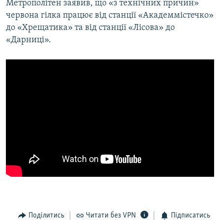
Метрополітен заявив, що «з технічних причин»
червона гілка працює від станції «Академмістечко»
до «Хрещатика» та від станції «Лісова» до
«Дарниці».
Поділитись
Читати без VPN
Підписатись