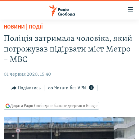
Доступність
посилання
Перейти
НОВИНИ | ПОДІЇ
до
РАДІО СВОБОДА – 70 РОКІВ
Поліція затримала чоловіка, який
основного
ВСЕ ЗА ДОБУ
матеріалу
погрожував підірвати міст Метро
СТАТТІ
Перейти
– МВС
до
ВІЙНА
ПОЛІТИКА
основної
01 червня 2020, 15:40
РОСІЙСЬКА «ФІЛЬТРАЦІЯ»
ЕКОНОМІКА
навігації
Перейти
Поділитись
Читати без VPN
ДОНБАС.РЕАЛІЇ
СУСПІЛЬСТВО
до
КРИМ.РЕАЛІЇ
КУЛЬТУРА
пошуку
Додати Радіо Свобода як бажане джерело в Google
ТИ ЯК?
СПОРТ
СХЕМИ
УКРАЇНА
КИТАЙ.ВИКЛИКИ
СВІТ