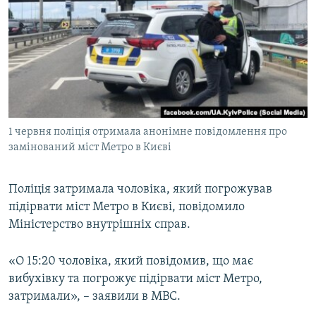
МУЛЬТИМЕДІА
ФОТО
СПЕЦПРОЄКТИ
ПОДКАСТИ
КРИМ РЕАЛІЇ
1 червня поліція отримала анонімне повідомлення про
РУС
замінований міст Метро в Києві
УКР
Поліція затримала чоловіка, який погрожував
КТАТ
підірвати міст Метро в Києві, повідомило
Міністерство внутрішніх справ.
ДОЛУЧАЙСЯ!
«О 15:20 чоловіка, який повідомив, що має
вибухівку та погрожує підірвати міст Метро,
затримали», – заявили в МВС.