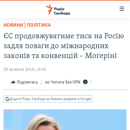
Доступність
посилання
Перейти
НОВИНИ | ПОЛІТИКА
до
РАДІО СВОБОДА – 70 РОКІВ
ЄС продовжуватиме тиск на Росію
основного
ВСЕ ЗА ДОБУ
матеріалу
задля поваги до міжнародних
СТАТТІ
Перейти
законів та конвенцій – Моґеріні
до
ВІЙНА
ПОЛІТИКА
основної
23 жовтня 2018, 19:55
РОСІЙСЬКА «ФІЛЬТРАЦІЯ»
ЕКОНОМІКА
навігації
Перейти
Поділитись
Читати без VPN
ДОНБАС.РЕАЛІЇ
СУСПІЛЬСТВО
до
КРИМ.РЕАЛІЇ
КУЛЬТУРА
пошуку
Додати Радіо Свобода як бажане джерело в Google
ТИ ЯК?
СПОРТ
СХЕМИ
УКРАЇНА
КИТАЙ.ВИКЛИКИ
СВІТ