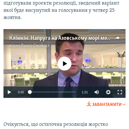
підготували проекти резолюції, зведений варіант
якої буде висунутий на голосування у четвер 25
жовтня.
Клімкін: Напруга на Азовському морі може призвести до «фундаментальної ескалації»
відео
Радіо Свобода
No media source currently available
0:00
1:21
ЗАВАНТАЖИТИ
Очікується, що остаточна резолюція жорстко