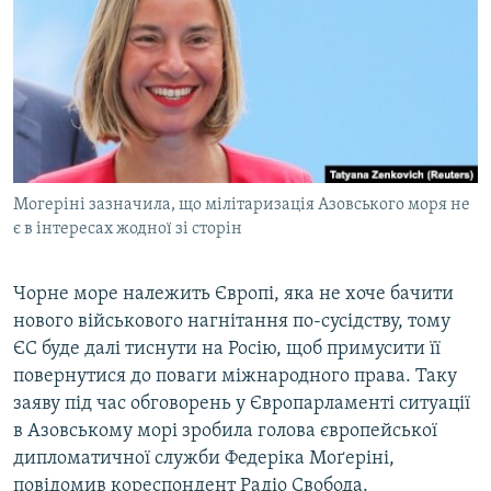
МУЛЬТИМЕДІА
ФОТО
СПЕЦПРОЄКТИ
ПОДКАСТИ
КРИМ РЕАЛІЇ
Могеріні зазначила, що мілітаризація Азовського моря не
РУС
є в інтересах жодної зі сторін
УКР
Чорне море належить Європі, яка не хоче бачити
КТАТ
нового військового нагнітання по-сусідству, тому
ЄС буде далі тиснути на Росію, щоб примусити її
ДОЛУЧАЙСЯ!
повернутися до поваги міжнародного права. Таку
заяву під час обговорень у Європарламенті ситуації
в Азовському морі зробила голова європейської
дипломатичної служби Федеріка Моґеріні,
повідомив кореспондент Радіо Свобода.