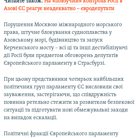
Читайте також:
На «повзучий» контроль Росії в
Азові ЄС реагує неадекватно – євродепутати
Порушення Москвою міжнародного морського
права, штучне блокування судноплавства у
Азовському морі, будівництво та запуск
Керченського мосту – всі ці та інші дестабілізуючі
дії Росії були предметом обговорень депутатів
Європейського парламенту в Страсбурзі.
При цьому представники чотирьох найбільших
політичних груп парламенту ЄС висловили свої
зауваження, застерігаючи, що співдружність
повинна ретельно стежити за розвитком безпекової
ситуації та підготувати нові обмежувальні заходи
на випадок ескалації.
Політичні фракції Європейського парламенту