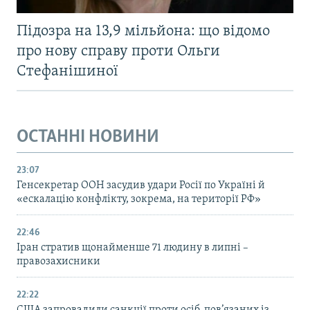
Підозра на 13,9 мільйона: що відомо
про нову справу проти Ольги
Стефанішиної
ОСТАННІ НОВИНИ
23:07
Генсекретар ООН засудив удари Росії по Україні й
«ескалацію конфлікту, зокрема, на території РФ»
22:46
Іран стратив щонайменше 71 людину в липні –
правозахисники
22:22
США запровадили санкції проти осіб, пов’язаних із