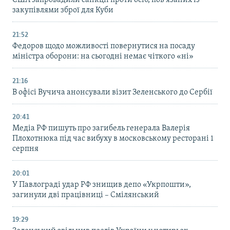
закупівлями зброї для Куби
21:52
Федоров щодо можливості повернутися на посаду
міністра оборони: на сьогодні немає чіткого «ні»
21:16
В офісі Вучича анонсували візит Зеленського до Сербії
20:41
Медіа РФ пишуть про загибель генерала Валерія
Плохотнюка під час вибуху в московському ресторані 1
серпня
20:01
У Павлограді удар РФ знищив депо «Укрпошти»,
загинули дві працівниці – Смілянський
19:29