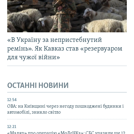
«В Україну за непристебнутий
ремінь». Як Кавказ став «резервуаром
для чужої війни»
ОСТАННІ НОВИНИ
12:54
ОВА: на Київщині через негоду пошкоджені будинки і
автомобілі, зникло світло
12:21
«Мадяр» про операцію «МоЛоЧКа»: СБС уразили ще 12