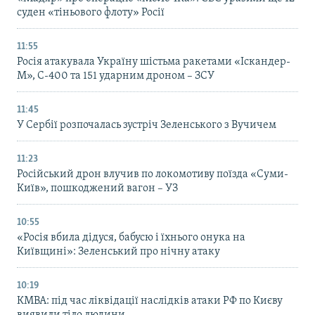
суден «тіньового флоту» Росії
11:55
Росія атакувала Україну шістьма ракетами «Іскандер-
М», С-400 та 151 ударним дроном – ЗСУ
11:45
У Сербії розпочалась зустріч Зеленського з Вучичем
11:23
Російський дрон влучив по локомотиву поїзда «Суми-
Київ», пошкоджений вагон – УЗ
10:55
«Росія вбила дідуся, бабусю і їхнього онука на
Київщині»: Зеленський про нічну атаку
10:19
КМВА: під час ліквідації наслідків атаки РФ по Києву