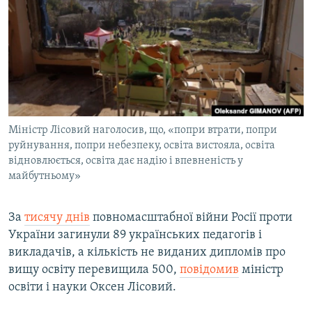
МУЛЬТИМЕДІА
ФОТО
СПЕЦПРОЄКТИ
ПОДКАСТИ
КРИМ РЕАЛІЇ
Міністр Лісовий наголосив, що, «попри втрати, попри
РУС
руйнування, попри небезпеку, освіта вистояла, освіта
відновлюється, освіта дає надію і впевненість у
УКР
майбутньому»
КТАТ
За
тисячу днів
повномасштабної війни Росії проти
ДОЛУЧАЙСЯ!
України загинули 89 українських педагогів і
викладачів, а кількість не виданих дипломів про
вищу освіту перевищила 500,
повідомив
міністр
освіти і науки Оксен Лісовий.