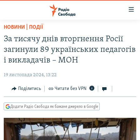
Доступність
посилання
Перейти
НОВИНИ | ПОДІЇ
до
РАДІО СВОБОДА – 70 РОКІВ
За тисячу днів вторгнення Росії
основного
ВСЕ ЗА ДОБУ
матеріалу
загинули 89 українських педагогів
СТАТТІ
Перейти
і викладачів – МОН
до
ВІЙНА
ПОЛІТИКА
основної
19 листопада 2024, 13:22
РОСІЙСЬКА «ФІЛЬТРАЦІЯ»
ЕКОНОМІКА
навігації
Перейти
Поділитись
Читати без VPN
ДОНБАС.РЕАЛІЇ
СУСПІЛЬСТВО
до
КРИМ.РЕАЛІЇ
КУЛЬТУРА
пошуку
Додати Радіо Свобода як бажане джерело в Google
ТИ ЯК?
СПОРТ
СХЕМИ
УКРАЇНА
КИТАЙ.ВИКЛИКИ
СВІТ