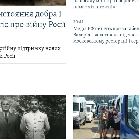
на посаду міністра оборони: 
немає чіткого «ні»
истояння добра і
20:41
іс про війну Росії
Медіа РФ пишуть про загибел
Валерія Плохотнюка під час в
московському ресторані 1 се
ртійну підтримку нових
и Росії