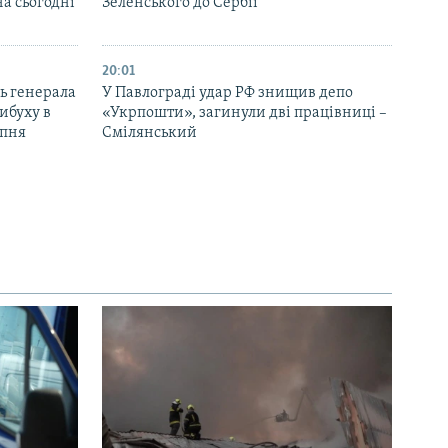
на сьогодні
Зеленського до Сербії
20:01
ь генерала
У Павлограді удар РФ знищив депо
ибуху в
«Укрпошти», загинули дві працівниці –
рпня
Смілянський