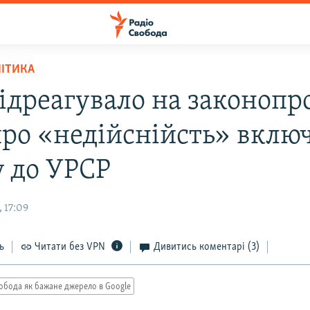
ЛІТИКА
ідреагувало на законопр
 про «недійснійсть» вклю
 до УРСР
 17:09
ь
Читати без VPN
Дивитись коментарі
(3)
обода як бажане джерело в Google