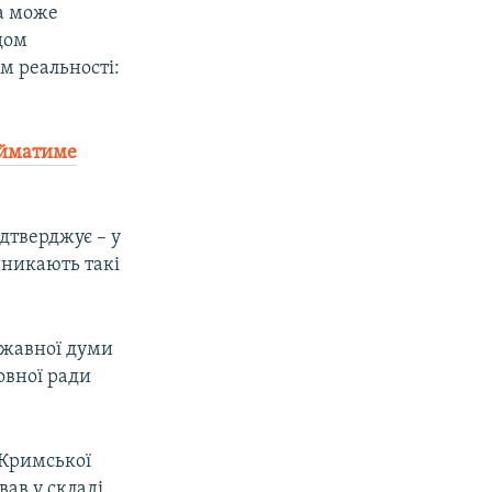
да може
дом
ом реальності:
ійматиме
дтверджує – у
иникають такі
ржавної думи
овної ради
 Кримської
вав у складі