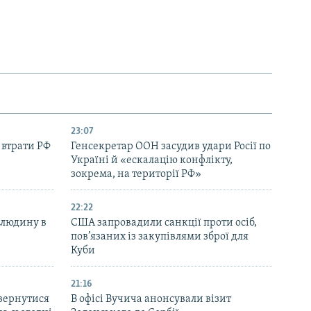
23:07
 втрати РФ
Генсекретар ООН засудив удари Росії по
Україні й «ескалацію конфлікту,
зокрема, на території РФ»
22:22
 людину в
США запровадили санкції проти осіб,
пов’язаних із закупівлями зброї для
Куби
21:16
вернутися
В офісі Вучича анонсували візит