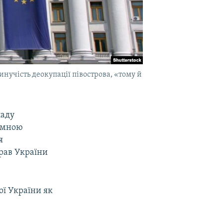
нучість деокупації півострова, «тому й
ладу
чемною
я
рав України
ої України як