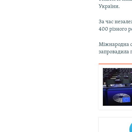
України.
За час незале
400 різного р
Міжнародна с
запровадила п