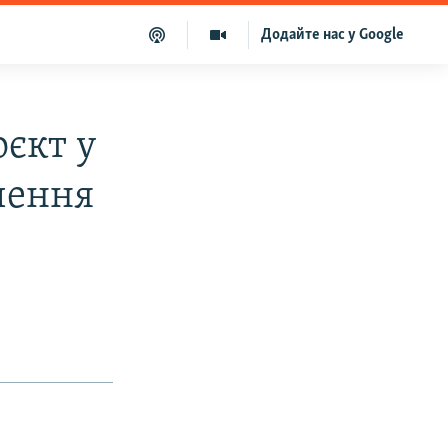
Додайте нас у Google
оєкт у
чення