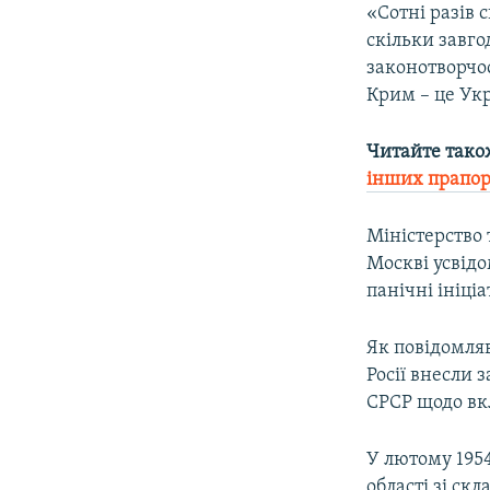
«Сотні разів 
скільки завг
законотворчос
Крим – це Укр
Читайте тако
інших прапор
Міністерство
Москві усвід
панічні ініці
Як повідомля
Росії внесли
СРСР щодо вк
У лютому 195
області зі ск