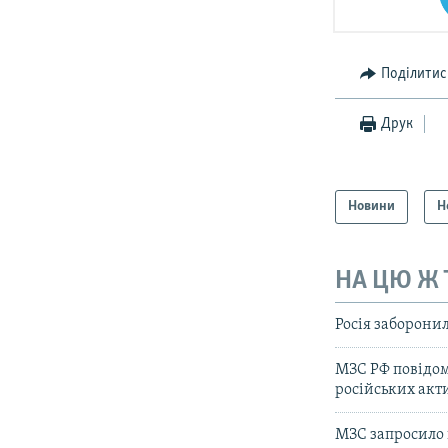
Поділитис
Друк
Новини
Н
НА ЦЮ Ж
Росія заборонил
МЗС РФ повідом
російських акт
МЗС запросило 