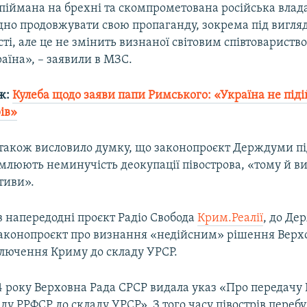
спіймана на брехні та скомпрометована російська вла
одно продовжувати свою пропаганду, зокрема під вигля
ті, але це не змінить визнаної світовим співтовариств
аїна», – заявили в МЗС.
ж:
Кулеба щодо заяви папи Римського: «Україна не під
ів»
 також висловило думку, що законопроєкт Держдуми пі
омлюють неминучість деокупації півострова, «тому й в
ативи».
в напередодні проєкт Радіо Свобода
Крим.Реалії
, до Де
 законопроєкт про визнання «недійсним» рішення Верх
лючення Криму до складу УРСР.
4 року Верховна Рада СРСР видала указ «Про передачу
ладу РРФСР до складу УРСР». З того часу півострів перебу