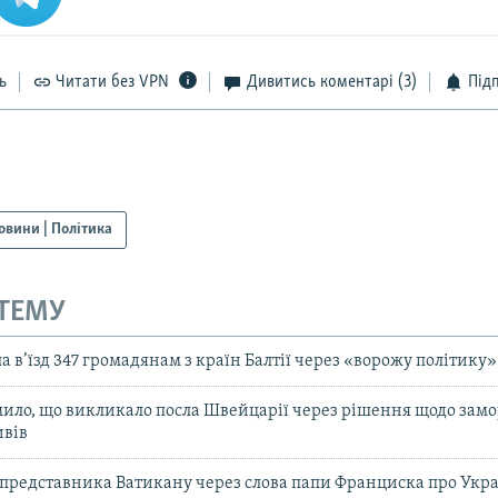
ь
Читати без VPN
Дивитись коментарі
(3)
Під
овини | Політика
 ТЕМУ
а в’їзд 347 громадянам з країн Балтії через «ворожу політику
ило, що викликало посла Швейцарії через рішення щодо зам
ивів
представника Ватикану через слова папи Франциска про Украї