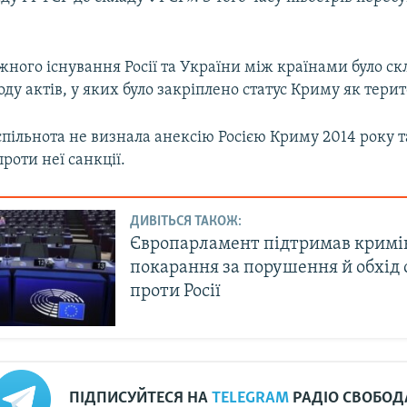
жного існування Росії та України між країнами було с
оду актів, у яких було закріплено статус Криму як терит
пільнота не визнала анексію Росією Криму 2014 року т
роти неї санкції.
ДИВІТЬСЯ ТАКОЖ:
Європарламент підтримав кримі
покарання за порушення й обхід 
проти Росії
ПІДПИСУЙТЕСЯ НА
TELEGRAM
РАДІО СВОБОД