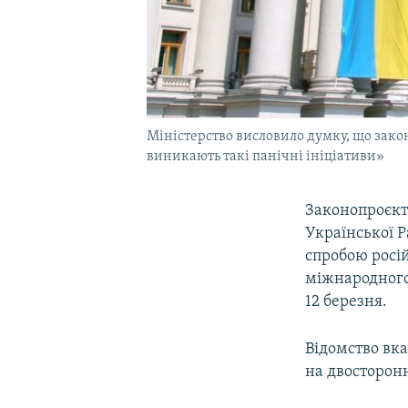
Міністерство висловило думку, що зако
виникають такі панічні ініціативи»
Законопроєкт
Української Р
спробою росій
міжнародного
12 березня.
Відомство вка
на двосторонн