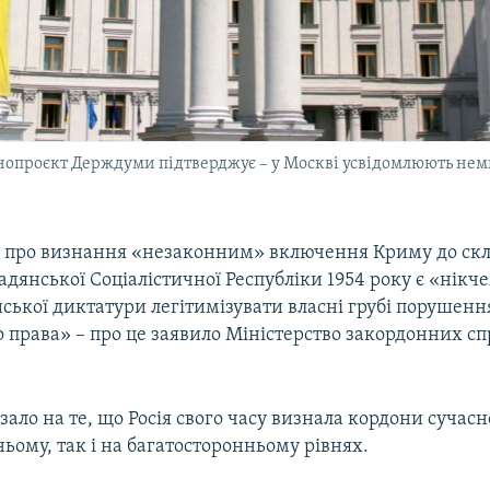
нопроєкт Держдуми підтверджує – у Москві усвідомлюють неми
 про визнання «незаконним» включення Криму до ск
адянської Соціалістичної Республіки 1954 року є «нік
ської диктатури легітимізувати власні грубі порушенн
 права» – про це заявило Міністерство закордонних сп
зало на те, що Росія свого часу визнала кордони сучасн
ьому, так і на багатосторонньому рівнях.