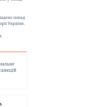
кладено понад
орії України.
а
нальне
санкцій
А