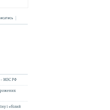
писатись
» – МЗС РФ
орожених
ну і «білий