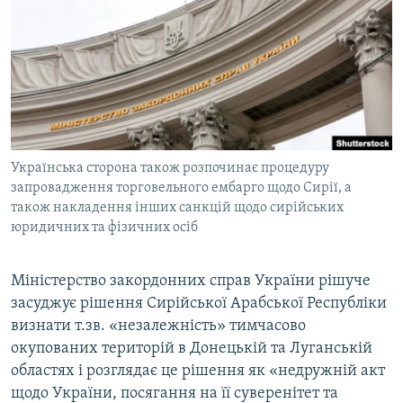
МУЛЬТИМЕДІА
ФОТО
СПЕЦПРОЄКТИ
ПОДКАСТИ
КРИМ РЕАЛІЇ
Українська сторона також розпочинає процедуру
РУС
запровадження торговельного ембарго щодо Сирії, а
також накладення інших санкцій щодо сирійських
УКР
юридичних та фізичних осіб
КТАТ
Міністерство закордонних справ України рішуче
ДОЛУЧАЙСЯ!
засуджує рішення Сирійської Арабської Республіки
визнати т.зв. «незалежність» тимчасово
окупованих територій в Донецькій та Луганській
областях і розглядає це рішення як «недружній акт
щодо України, посягання на її суверенітет та