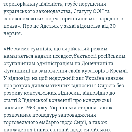
територіальну цілісність, грубе порушення
Усі сайти RFE/RL
українського законодавства, Статуту ООН та
основоположних норм і принципів міжнародного
права». Про це йдеться у заяві відомства від 30
червня.
«Не маємо сумнівів, що сирійський режим
намагається надати псевдосуб’єктності російським
окупаційним адміністраціям на Донеччині та
Луганщині на замовлення своїх кураторів в Кремлі.
У відповідь на цей недружній акт Україна заявляє
про розрив дипломатичних відносин з Сирією без
розриву консульських відносин, відповідно до
статті 2 Віденської конвенції про консульські
зносини 1963 року. Українська сторона також
розпочинає процедуру запровадження
торговельного ембарго щодо Сирії, а також
накладення інших санкцій щодо сирійських