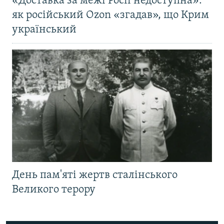
«Доставка за межі Росії недоступна»:
як російський Ozon «згадав», що Крим
український
День пам'яті жертв сталінського
Великого терору