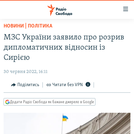
Доступність
посилання
Перейти
НОВИНИ | ПОЛІТИКА
до
РАДІО СВОБОДА – 70 РОКІВ
МЗС України заявило про розрив
основного
ВСЕ ЗА ДОБУ
матеріалу
дипломатичних відносин із
СТАТТІ
Перейти
Сирією
до
ВІЙНА
ПОЛІТИКА
основної
30 червня 2022, 16:11
РОСІЙСЬКА «ФІЛЬТРАЦІЯ»
ЕКОНОМІКА
навігації
Перейти
Поділитись
Читати без VPN
ДОНБАС.РЕАЛІЇ
СУСПІЛЬСТВО
до
КРИМ.РЕАЛІЇ
КУЛЬТУРА
пошуку
Додати Радіо Свобода як бажане джерело в Google
ТИ ЯК?
СПОРТ
СХЕМИ
УКРАЇНА
КИТАЙ.ВИКЛИКИ
СВІТ