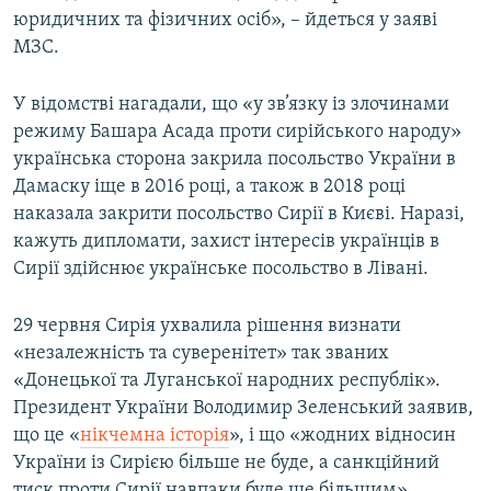
юридичних та фізичних осіб», – йдеться у заяві
МЗС.
У відомстві нагадали, що «у зв’язку із злочинами
режиму Башара Асада проти сирійського народу»
українська сторона закрила посольство України в
Дамаску іще в 2016 році, а також в 2018 році
наказала закрити посольство Сирії в Києві. Наразі,
кажуть дипломати, захист інтересів українців в
Сирії здійснює українське посольство в Лівані.
29 червня Сирія ухвалила рішення визнати
«незалежність та суверенітет» так званих
«Донецької та Луганської народних республік».
Президент України Володимир Зеленський заявив,
що це «
нікчемна історія
», і що «жодних відносин
України із Сирією більше не буде, а санкційний
тиск проти Сирії навпаки буде ще більшим».