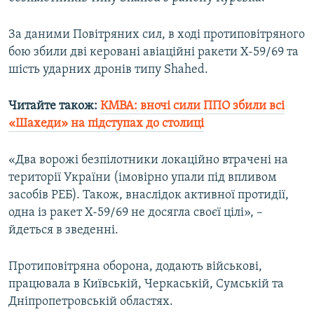
Усі сайти RFE/RL
За даними Повітряних сил, в ході протиповітряного
бою збили дві керовані авіаційні ракети Х-59/69 та
шість ударних дронів типу Shahed.
Читайте також:
КМВА: вночі сили ППО збили всі
«Шахеди» на підступах до столиці
«Два ворожі безпілотники локаційно втрачені на
території України (імовірно упали під впливом
засобів РЕБ). Також, внаслідок активної протидії,
одна із ракет Х-59/69 не досягла своєї цілі», –
йдеться в зведенні.
Протиповітряна оборона, додають військові,
працювала в Київській, Черкаській, Сумській та
Дніпропетровській областях.