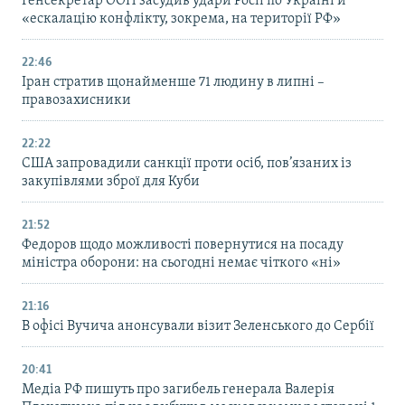
Генсекретар ООН засудив удари Росії по Україні й
«ескалацію конфлікту, зокрема, на території РФ»
22:46
Іран стратив щонайменше 71 людину в липні –
правозахисники
22:22
США запровадили санкції проти осіб, пов’язаних із
закупівлями зброї для Куби
21:52
Федоров щодо можливості повернутися на посаду
міністра оборони: на сьогодні немає чіткого «ні»
21:16
В офісі Вучича анонсували візит Зеленського до Сербії
20:41
Медіа РФ пишуть про загибель генерала Валерія