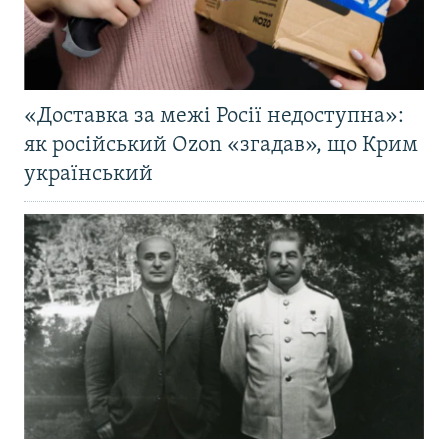
«Доставка за межі Росії недоступна»:
як російський Ozon «згадав», що Крим
український