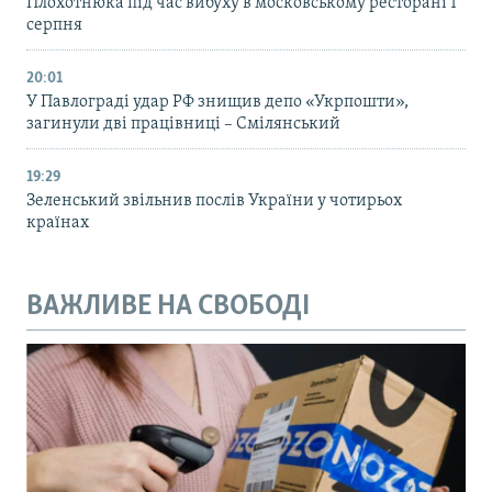
Плохотнюка під час вибуху в московському ресторані 1
серпня
20:01
У Павлограді удар РФ знищив депо «Укрпошти»,
загинули дві працівниці – Смілянський
19:29
Зеленський звільнив послів України у чотирьох
країнах
ВАЖЛИВЕ НА СВОБОДІ