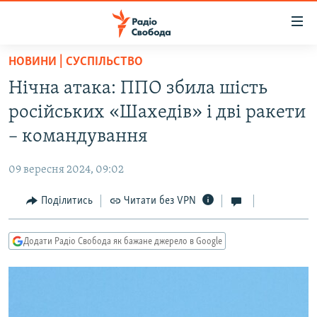
Доступність
посилання
Перейти
НОВИНИ | СУСПІЛЬСТВО
до
РАДІО СВОБОДА – 70 РОКІВ
Нічна атака: ППО збила шість
основного
ВСЕ ЗА ДОБУ
матеріалу
російських «Шахедів» і дві ракети
СТАТТІ
Перейти
– командування
до
ВІЙНА
ПОЛІТИКА
основної
09 вересня 2024, 09:02
РОСІЙСЬКА «ФІЛЬТРАЦІЯ»
ЕКОНОМІКА
навігації
Перейти
Поділитись
Читати без VPN
ДОНБАС.РЕАЛІЇ
СУСПІЛЬСТВО
до
КРИМ.РЕАЛІЇ
КУЛЬТУРА
пошуку
Додати Радіо Свобода як бажане джерело в Google
ТИ ЯК?
СПОРТ
СХЕМИ
УКРАЇНА
КИТАЙ.ВИКЛИКИ
СВІТ