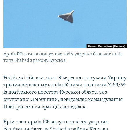
МУЛЬТИМЕДІА
ФОТО
СПЕЦПРОЄКТИ
ПОДКАСТИ
КРИМ РЕАЛІЇ
Армія РФ загалом випустила вісім ударних безпілотників
РУС
типу Shahed з району Курська
УКР
Російські війська вночі 9 вересня атакували Україну
КТАТ
трьома керованими авіаційними ракетами Х-59/69
із повітряного простору Курської області та з
ДОЛУЧАЙСЯ!
окупованої Донеччини, повідомляє командування
Повітряних сил вранці в понеділок.
Крім того, армія РФ випустила вісім ударних
безпілотників типу Shahed з району Курська.