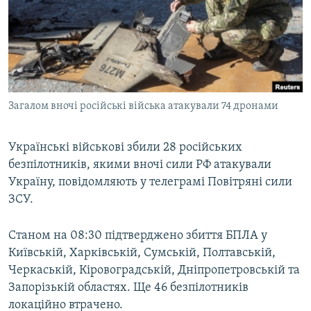
МУЛЬТИМЕДІА
ФОТО
СПЕЦПРОЄКТИ
ПОДКАСТИ
Загалом вночі російські війська атакували 74 дронами
КРИМ РЕАЛІЇ
РУС
Українські військові збили 28 російських
безпілотників, якими вночі сили РФ атакували
УКР
Україну, повідомляють у телеграмі Повітряні сили
КТАТ
ЗСУ.
ДОЛУЧАЙСЯ!
Станом на 08:30 підтверджено збиття БПЛА у
Київській, Харківській, Сумській, Полтавській,
Черкаській, Кіровоградській, Дніпропетровській та
Запорізькій областях. Ще 46 безпілотників
локаційно втрачено.