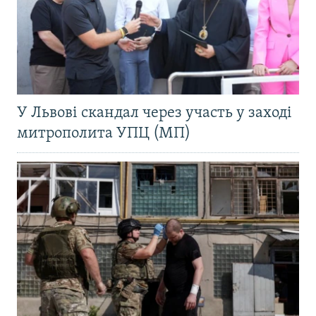
У Львові скандал через участь у заході
митрополита УПЦ (МП)