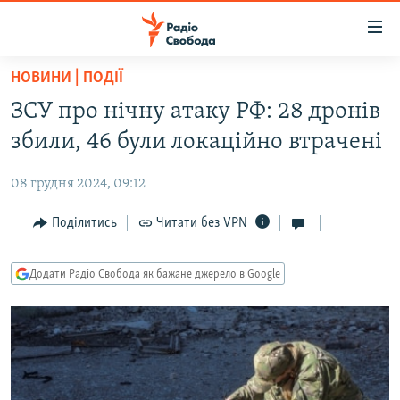
Доступність
посилання
Перейти
НОВИНИ | ПОДІЇ
до
РАДІО СВОБОДА – 70 РОКІВ
ЗСУ про нічну атаку РФ: 28 дронів
основного
ВСЕ ЗА ДОБУ
матеріалу
збили, 46 були локаційно втрачені
СТАТТІ
Перейти
до
08 грудня 2024, 09:12
ВІЙНА
ПОЛІТИКА
основної
РОСІЙСЬКА «ФІЛЬТРАЦІЯ»
Поділитись
Читати без VPN
ЕКОНОМІКА
навігації
Перейти
ДОНБАС.РЕАЛІЇ
СУСПІЛЬСТВО
до
Додати Радіо Свобода як бажане джерело в Google
КРИМ.РЕАЛІЇ
КУЛЬТУРА
пошуку
ТИ ЯК?
СПОРТ
СХЕМИ
УКРАЇНА
КИТАЙ.ВИКЛИКИ
СВІТ