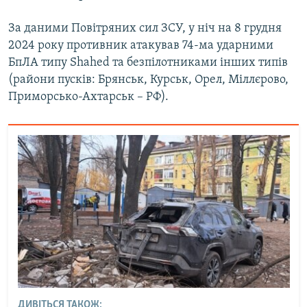
Усі сайти RFE/RL
За даними Повітряних сил ЗСУ, у ніч на 8 грудня
2024 року противник атакував 74-ма ударними
БпЛА типу Shahed та безпілотниками інших типів
(райони пусків: Брянськ, Курськ, Орел, Міллєрово,
Приморсько-Ахтарськ – РФ).
ДИВІТЬСЯ ТАКОЖ: