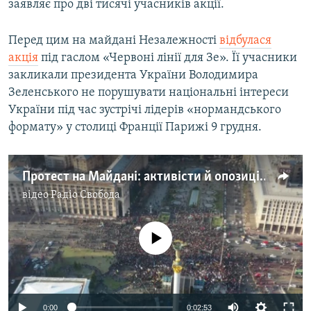
заявляє про дві тисячі учасників акції.
Усі сайти RFE/RL
Перед цим на майдані Незалежності
відбулася
акція
під гаслом «Червоні лінії для Зе». Її учасники
закликали президента України Володимира
Зеленського не порушувати національні інтереси
України під час зустрічі лідерів «нормандського
формату» у столиці Франції Парижі 9 грудня.
Протест на Майдані: активісти й опозиція окреслили «червоні лінії» для «нормандської зустрічі» – відео
відео
Радіо Свобода
No media source currently available
0:00
0:02:53