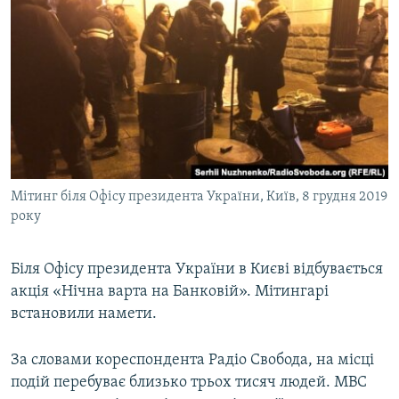
МУЛЬТИМЕДІА
ФОТО
СПЕЦПРОЄКТИ
ПОДКАСТИ
КРИМ РЕАЛІЇ
РУС
Мітинг біля Офісу президента України, Київ, 8 грудня 2019
УКР
року
КТАТ
Біля Офісу президента України в Києві відбувається
акція «Нічна варта на Банковій». Мітингарі
ДОЛУЧАЙСЯ!
встановили намети.
За словами кореспондента Радіо Свобода, на місці
подій перебуває близько трьох тисяч людей. МВС