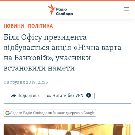
Доступність
посилання
Перейти
НОВИНИ | ПОЛІТИКА
до
РАДІО СВОБОДА – 70 РОКІВ
Біля Офісу президента
основного
ВСЕ ЗА ДОБУ
матеріалу
відбувається акція «Нічна варта
СТАТТІ
Перейти
на Банковій», учасники
до
ВІЙНА
ПОЛІТИКА
встановили намети
основної
РОСІЙСЬКА «ФІЛЬТРАЦІЯ»
ЕКОНОМІКА
навігації
08 грудня 2019, 21:35
Перейти
ДОНБАС.РЕАЛІЇ
СУСПІЛЬСТВО
до
Поділитись
Читати без VPN
КРИМ.РЕАЛІЇ
КУЛЬТУРА
пошуку
ТИ ЯК?
СПОРТ
Додати Радіо Свобода як бажане джерело в Google
СХЕМИ
УКРАЇНА
КИТАЙ.ВИКЛИКИ
СВІТ