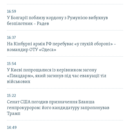
16:59
У Болгарії поблизу кордону з Румунією вибухнув
безпілотник – Радев
16:37
На Кінбурні армія РФ перебуває «у глухій обороні» –
командир ОТУ «Одеса»
15:54
У Києві попрощалися із керівником загону
«Плацдарм», який загинув під час евакуації тіл
військових
15:22
Сенат США погодив призначення Бланша
генпрокурором: його кандидатуру запропонував
Трамп
14:49