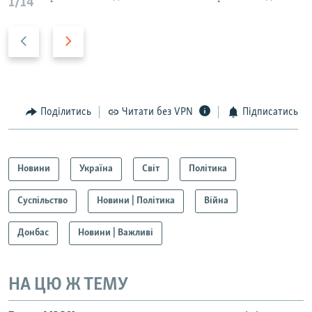
1/14
Н
В
а
п
з
е
а
р
д
е
Поділитись
Читати без VPN
Підписатись
д
Новини
Україна
Світ
Політика
Суспільство
Новини | Політика
Війна
Донбас
Новини | Важливі
НА ЦЮ Ж ТЕМУ