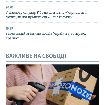
20:01
У Павлограді удар РФ знищив депо «Укрпошти»,
загинули дві працівниці – Смілянський
19:29
Зеленський звільнив послів України у чотирьох
країнах
ВАЖЛИВЕ НА СВОБОДІ