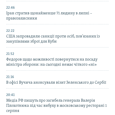
22:46
Іран стратив щонайменше 71 людину в липні –
правозахисники
22:22
США запровадили санкції проти осіб, пов’язаних із
закупівлями зброї для Куби
21:52
Федоров щодо можливості повернутися на посаду
міністра оборони: на сьогодні немає чіткого «ні»
21:16
В офісі Вучича анонсували візит Зеленського до Сербії
20:41
Медіа РФ пишуть про загибель генерала Валерія
Плохотнюка під час вибуху в московському ресторані 1
серпня