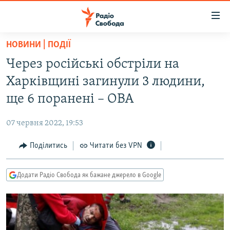
Доступність
посилання
Перейти
НОВИНИ | ПОДІЇ
до
РАДІО СВОБОДА – 70 РОКІВ
Через російські обстріли на
основного
ВСЕ ЗА ДОБУ
матеріалу
Харківщині загинули 3 людини,
СТАТТІ
Перейти
ще 6 поранені – ОВА
до
ВІЙНА
ПОЛІТИКА
основної
07 червня 2022, 19:53
РОСІЙСЬКА «ФІЛЬТРАЦІЯ»
ЕКОНОМІКА
навігації
Перейти
Поділитись
Читати без VPN
ДОНБАС.РЕАЛІЇ
СУСПІЛЬСТВО
до
КРИМ.РЕАЛІЇ
КУЛЬТУРА
пошуку
Додати Радіо Свобода як бажане джерело в Google
ТИ ЯК?
СПОРТ
СХЕМИ
УКРАЇНА
КИТАЙ.ВИКЛИКИ
СВІТ