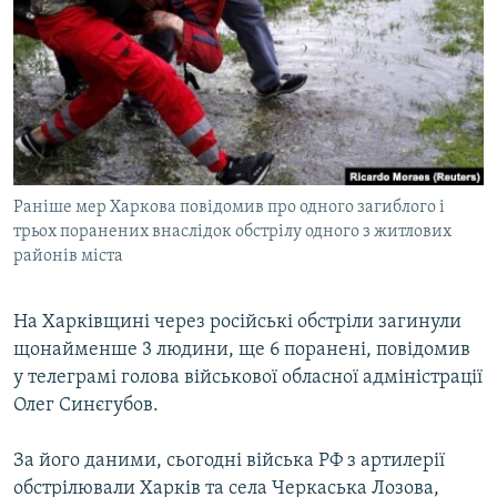
МУЛЬТИМЕДІА
ФОТО
СПЕЦПРОЄКТИ
ПОДКАСТИ
КРИМ РЕАЛІЇ
Раніше мер Харкова повідомив про одного загиблого і
РУС
трьох поранених внаслідок обстрілу одного з житлових
районів міста
УКР
КТАТ
На Харківщині через російські обстріли загинули
щонайменше 3 людини, ще 6 поранені, повідомив
ДОЛУЧАЙСЯ!
у телеграмі голова військової обласної адміністрації
Олег Синєгубов.
За його даними, сьогодні війська РФ з артилерії
обстрілювали Харків та села Черкаська Лозова,