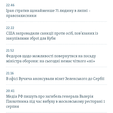
22:46
Іран стратив щонайменше 71 людину в липні –
правозахисники
22:22
США запровадили санкції проти осіб, пов’язаних із
закупівлями зброї для Куби
21:52
Федоров щодо можливості повернутися на посаду
міністра оборони: на сьогодні немає чіткого «ні»
21:16
В офісі Вучича анонсували візит Зеленського до Сербії
20:41
Медіа РФ пишуть про загибель генерала Валерія
Плохотнюка під час вибуху в московському ресторані 1
серпня