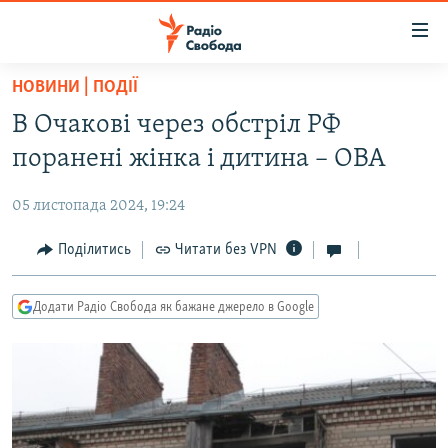
Доступність
посилання
Перейти
НОВИНИ | ПОДІЇ
до
РАДІО СВОБОДА – 70 РОКІВ
В Очакові через обстріл РФ
основного
ВСЕ ЗА ДОБУ
матеріалу
поранені жінка і дитина – ОВА
СТАТТІ
Перейти
до
05 листопада 2024, 19:24
ВІЙНА
ПОЛІТИКА
основної
РОСІЙСЬКА «ФІЛЬТРАЦІЯ»
Поділитись
Читати без VPN
ЕКОНОМІКА
навігації
Перейти
ДОНБАС.РЕАЛІЇ
СУСПІЛЬСТВО
до
Додати Радіо Свобода як бажане джерело в Google
КРИМ.РЕАЛІЇ
КУЛЬТУРА
пошуку
ТИ ЯК?
СПОРТ
СХЕМИ
УКРАЇНА
КИТАЙ.ВИКЛИКИ
СВІТ