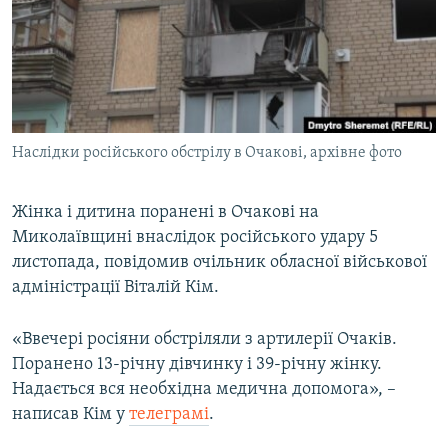
МУЛЬТИМЕДІА
ФОТО
СПЕЦПРОЄКТИ
ПОДКАСТИ
Наслідки російського обстрілу в Очакові, архівне фото
КРИМ РЕАЛІЇ
РУС
Жінка і дитина поранені в Очакові на
Миколаївщині внаслідок російського удару 5
УКР
листопада, повідомив очільник обласної військової
КТАТ
адміністрації Віталій Кім.
ДОЛУЧАЙСЯ!
«Ввечері росіяни обстріляли з артилерії Очаків.
Поранено 13-річну дівчинку і 39-річну жінку.
Надається вся необхідна медична допомога», –
написав Кім у
телеграмі
.