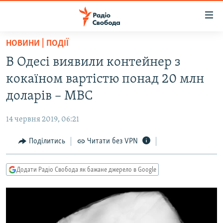
Доступність
посилання
Перейти
НОВИНИ | ПОДІЇ
до
РАДІО СВОБОДА – 70 РОКІВ
В Одесі виявили контейнер з
основного
ВСЕ ЗА ДОБУ
матеріалу
кокаїном вартістю понад 20 млн
СТАТТІ
Перейти
доларів – МВС
до
ВІЙНА
ПОЛІТИКА
основної
14 червня 2019, 06:21
РОСІЙСЬКА «ФІЛЬТРАЦІЯ»
ЕКОНОМІКА
навігації
Перейти
Поділитись
Читати без VPN
ДОНБАС.РЕАЛІЇ
СУСПІЛЬСТВО
до
КРИМ.РЕАЛІЇ
КУЛЬТУРА
пошуку
Додати Радіо Свобода як бажане джерело в Google
ТИ ЯК?
СПОРТ
СХЕМИ
УКРАЇНА
КИТАЙ.ВИКЛИКИ
СВІТ