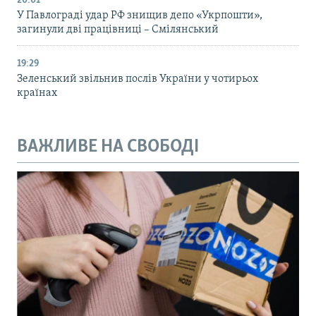
20:01
У Павлограді удар РФ знищив депо «Укрпошти»,
загинули дві працівниці – Смілянський
19:29
Зеленський звільнив послів України у чотирьох
країнах
ВАЖЛИВЕ НА СВОБОДІ