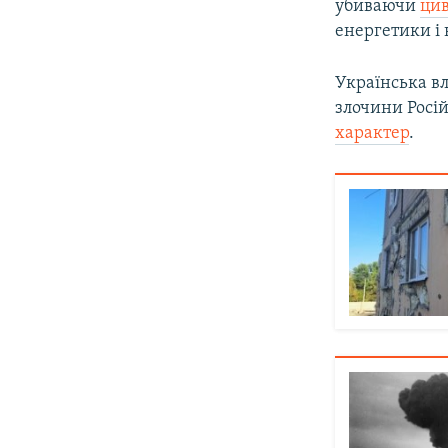
убиваючи
цив
енергетики і
Українська вл
злочини Росі
характер
.