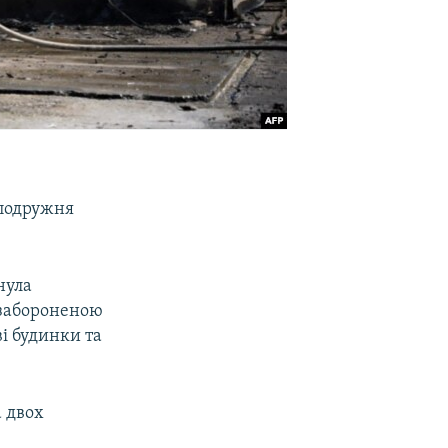
 подружня
нула
з забороненою
і будинки та
а двох