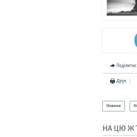
Поділитис
Друк
Новини
Н
НА ЦЮ Ж