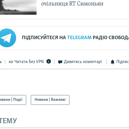
очільниця RT Симоньян
ПІДПИСУЙТЕСЯ НА
TELEGRAM
РАДІО СВОБОД
ь
Читати без VPN
Дивитись коментарі
Підпис
овини | Події
Новини | Важливі
 ТЕМУ