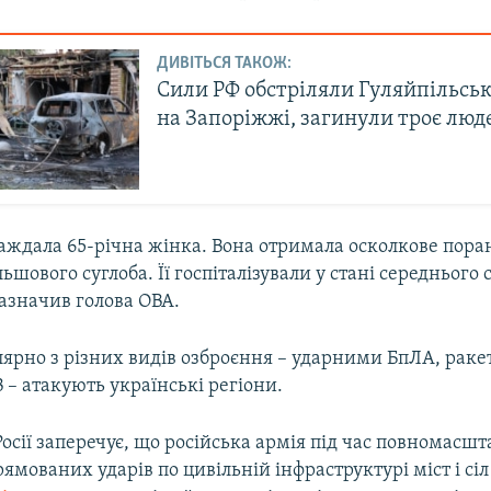
ДИВІТЬСЯ ТАКОЖ:
Сили РФ обстріляли Гуляйпільсь
на Запоріжжі, загинули троє люд
аждала 65-річна жінка. Вона отримала осколкове пора
льшового суглоба. Її госпіталізували у стані середнього
зазначив голова ОВА.
лярно з різних видів озброєння – ударними БпЛА, раке
– атакують українські регіони.
осії заперечує, що російська армія під час повномасшт
рямованих ударів по цивільній інфраструктурі міст і сіл