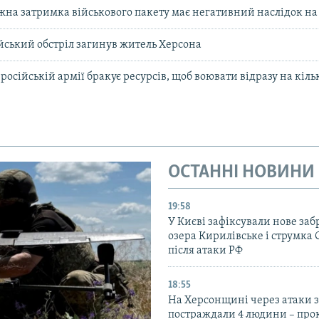
жна затримка військового пакету має негативний наслідок на
ійський обстріл загинув житель Херсона
російській армії бракує ресурсів, щоб воювати відразу на кіл
ОСТАННІ НОВИНИ
19:58
У Києві зафіксували нове за
озера Кирилівське і струмка
після атаки РФ
18:55
На Херсонщині через атаки з
постраждали 4 людини – про