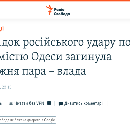
ІЇ
док російського удару п
містю Одеси загинула
жня пара – влада
 23:13
ь
Читати без VPN
Дивитись коментарі
обода як бажане джерело в Google