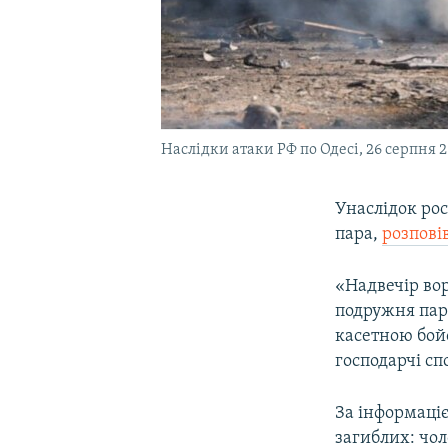
Наслідки атаки РФ по Одесі, 26 серпня 
Унаслідок ро
пара,
розпові
«Надвечір во
подружня пара
касетною бой
господарчі сп
За інформаціє
загиблих: чол