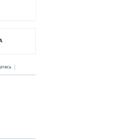
А
атись