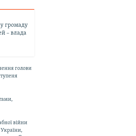
ку громаду
ей – влада
нення голови
 ступеня
тами,
абної війни
 України,