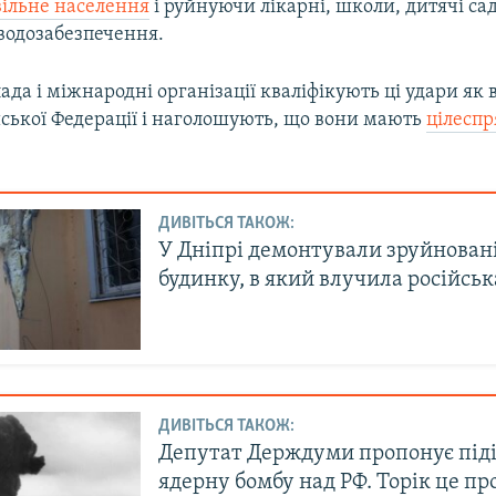
ільне населення
і руйнуючи лікарні, школи, дитячі сад
 водозабезпечення.
ада і міжнародні організації кваліфікують ці удари як 
йської Федерації і наголошують, що вони мають
цілесп
ДИВІТЬСЯ ТАКОЖ:
У Дніпрі демонтували зруйновані
будинку, в який влучила російськ
ДИВІТЬСЯ ТАКОЖ:
Депутат Держдуми пропонує під
ядерну бомбу над РФ. Торік це п