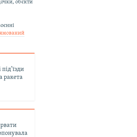
очки, об’єкти
воєнні
рямований
 під’їзди
а ракета
ірвати
ропонувала