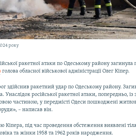
2024 року
сійської ракетної атаки по Одеському району загинула
в
голова обласної військової адміністрації Олег Кіпер.
рог здійснив ракетний удар по Одеському району. Заги
. Унаслідок російської ракетної атаки, попередньо, і
овою частиною, у передмісті Одеси пошкоджені житлов
оруди», – написав він.
ю Кіпера, під час проведення обстеження виявлені тіл
овіка та жінки 1958 та 1962 років народження.