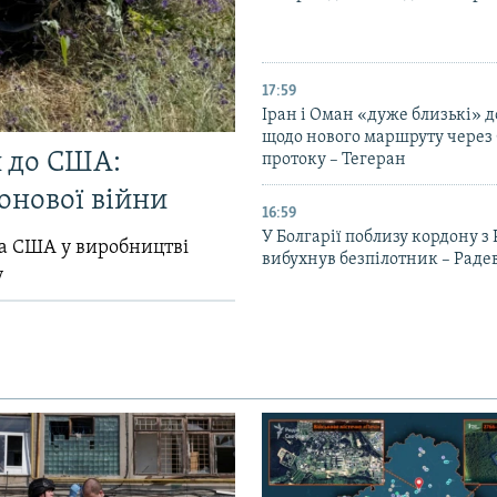
17:59
Іран і Оман «дуже близькі» д
щодо нового маршруту через
и до США:
протоку – Тегеран
онової війни
16:59
У Болгарії поблизу кордону з
ла США у виробництві
вибухнув безпілотник – Раде
у