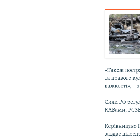
«Також постр
та правого ку
важкості», – 
Сили РФ регу
КАБами, РСЗВ 
Керівництво Р
завдає цілесп