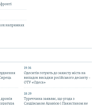
 фронті
ькох напрямках
19:36
бруднення
Одеситів готують до захисту міста на
 Сирець
випадок висадки російського десанту –
ОТУ «Одеса»
18:29
 дронів
Туреччина заявляє, що угода з
куратура
Саудівською Аравією і Пакистаном не