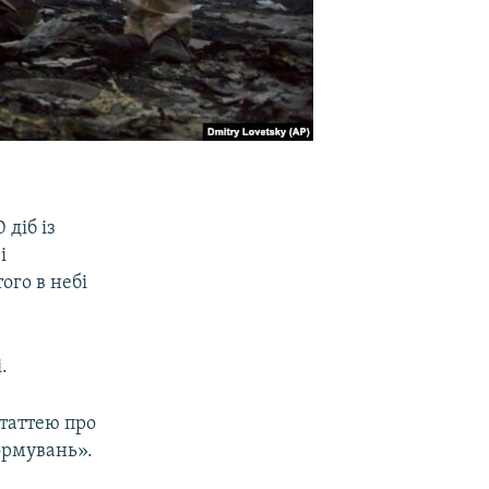
 діб із
і
ого в небі
.
статтею про
ормувань».