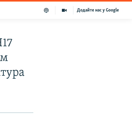
Додайте нас у Google
Н17
ом
атура