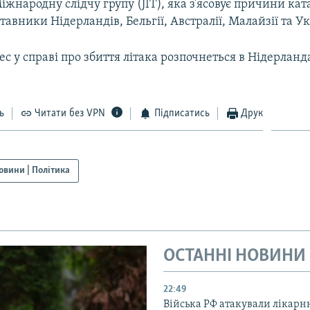
іжнародну слідчу групу (JIT), яка з’ясовує причини ка
тавники Нідерландів, Бельгії, Австралії, Малайзії та У
с у справі про збиття літака розпочнеться в Нідерланд
ь
Читати без VPN
Підписатись
Друк
овини | Політика
ОСТАННІ НОВИНИ
22:49
Війська РФ атакували лікарн