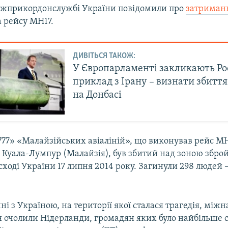
ержприкордонслужбі України повідомили про
затриман
а рейсу МН17.
ДИВІТЬСЯ ТАКОЖ:
У Європарламенті закликають Ро
приклад з Ірану – визнати збиття
на Донбасі
777» «Малайзійських авіаліній», що виконував рейс MH
 Куала-Лумпур (Малайзія), був збитий над зоною збро
сході України 17 липня 2014 року. Загинули 298 людей – 
і з Україною, на території якої сталася трагедія, між
я очолили Нідерланди, громадян яких було найбільше 