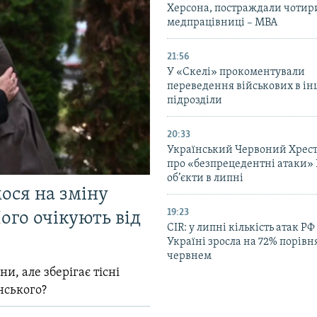
Херсона, постраждали чотир
медпрацівниці – МВА
21:56
У «Скелі» прокоментували
переведення військових в ін
підрозділи
20:33
Український Червоний Хрест
про «безпрецедентні атаки» 
об’єкти в липні
мося на зміну
19:23
ого очікують від
CIR: у липні кількість атак РФ
Україні зросла на 72% порівн
червнем
и, але зберігає тісні
нського?