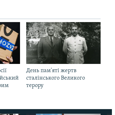
сії
День пам'яті жертв
ійський
сталінського Великого
Крим
терору