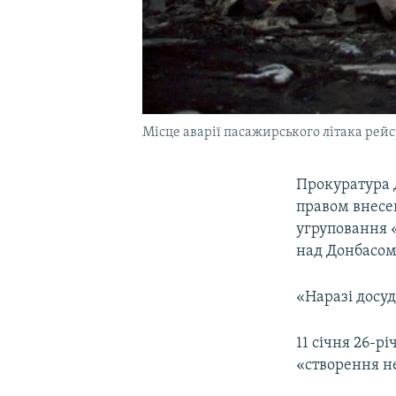
Місце аварії пасажирського літака рейсу
Прокуратура Д
правом внесен
угруповання «
над Донбасом 
«Наразі досуд
11 січня 26-
«створення н