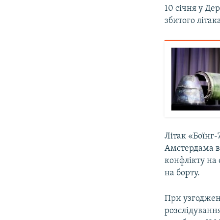
10 січня у Д
збитого літак
Літак «Боїнг-
Амстердама в
конфлікту на 
на борту.
При узгодженн
розслідуванн