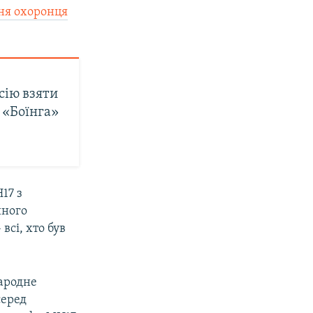
ня охоронця
сію взяти
 «Боїнга»
17 з
йного
всі, хто був
народне
серед