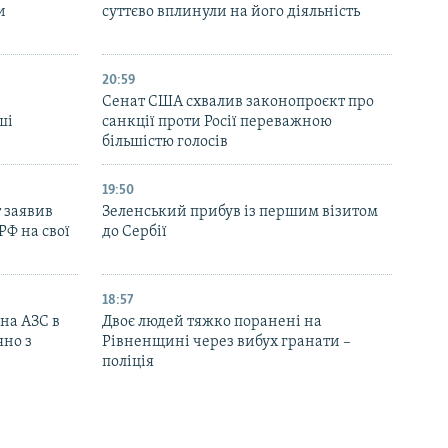
и
суттєво вплинули на його діяльність
20:59
Cенат США схвалив законопроєкт про
ші
санкції проти Росії переважною
більшістю голосів
19:50
 заявив
Зеленський прибув із першим візитом
РФ на свої
до Сербії
18:57
 на АЗС в
Двоє людей тяжко поранені на
яно з
Рівненщині через вибух гранати –
поліція