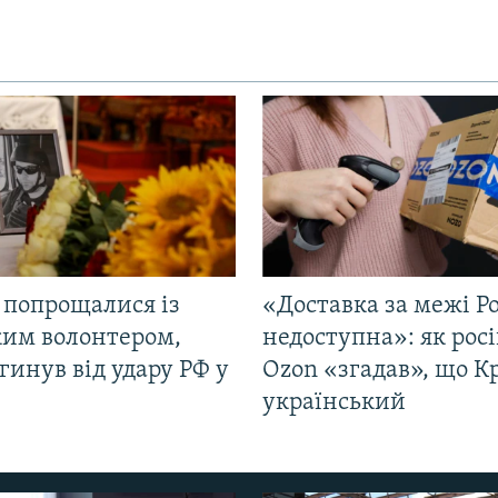
 попрощалися із
«Доставка за межі Ро
ким волонтером,
недоступна»: як рос
гинув від удару РФ у
Ozon «згадав», що 
і
український