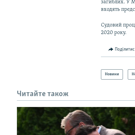
загиблих. У М
входять предс
Судовий проце
2020 року.
Поділитис
Новини
Н
Читайте також