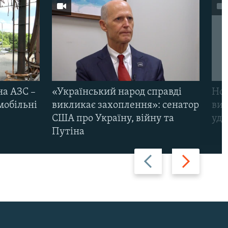
на АЗС –
«Український народ справді
Нов
мобільні
викликає захоплення»: сенатор
виж
США про Україну, війну та
уда
Путіна
Назад
Вперед