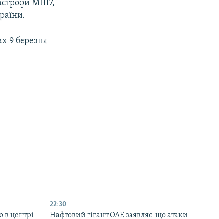
тастрофи MH17,
країни.
ах 9 березня
22:30
ю в центрі
Нафтовий гігант ОАЕ заявляє, що атаки