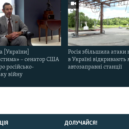
а [України]
Росія збільшила атаки 
стима» – сенатор США
в Україні відкривають 
ро російсько-
автозаправні станції
ьку війну
ЦІЯ
ДОЛУЧАЙСЯ!