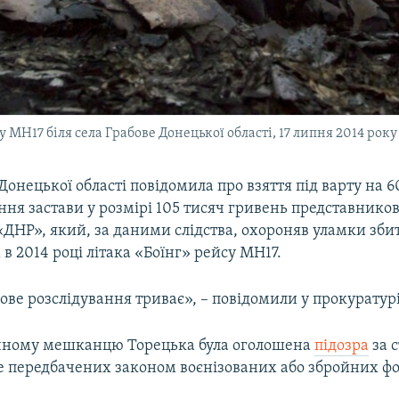
 МН17 біля села Грабове Донецької області, 17 липня 2014 року
онецької області повідомила про взяття під варту на 60
ня застави у розмірі 105 тисяч гривень представников
ДНР», який, за даними слідства, охороняв уламки збит
в 2014 році літака «Боїнг» рейсу МН17.
ове розслідування триває», – повідомили у прокуратурі
річному мешканцю Торецька була оголошена
підозра
за 
е передбачених законом воєнізованих або збройних ф