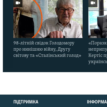
98-літній свідок Голодомору
«Поразк
про нинішню війну, Другу
неприпу
світову та «Сталінський голод»
Кертіс п
українс
КРИМ РЕАЛІЇ
РУС
ПІДТРИМКА
ІНФОРМА
УКР