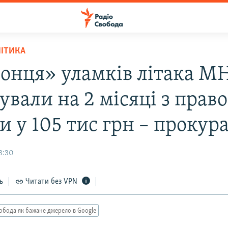
ЛІТИКА
онця» уламків літака М
ували на 2 місяці з прав
и у 105 тис грн – прокур
3:30
ь
Читати без VPN
обода як бажане джерело в Google