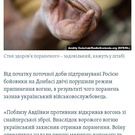
КИТАЙ.ВИКЛИКИ
МУЛЬТИМЕДІА
ФОТО
СПЕЦПРОЄКТИ
ПОДКАСТИ
Стан здоров’я пораненого – задовільний, кажуть у штабі
КРИМ РЕАЛІЇ
РУС
Від початку поточної доби підтримувані Росією
бойовики на Донбасі двічі порушили режим
УКР
припинення вогню, в результаті чого поранень
КТАТ
зазнав український військовослужбовець.
ДОЛУЧАЙСЯ!
«Поблизу Авдіївки противник відкривав вогонь зі
снайперської зброї. Внаслідок ворожого вогню
український захисник отримав поранення. Воїну