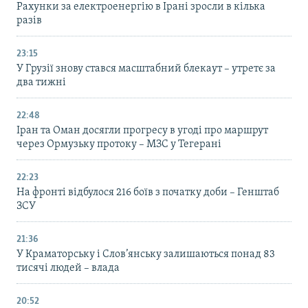
Рахунки за електроенергію в Ірані зросли в кілька
разів
23:15
У Грузії знову стався масштабний блекаут – утретє за
два тижні
22:48
Іран та Оман досягли прогресу в угоді про маршрут
через Ормузьку протоку – МЗС у Тегерані
22:23
На фронті відбулося 216 боїв з початку доби – Генштаб
ЗСУ
21:36
У Краматорську і Слов’янську залишаються понад 83
тисячі людей – влада
20:52