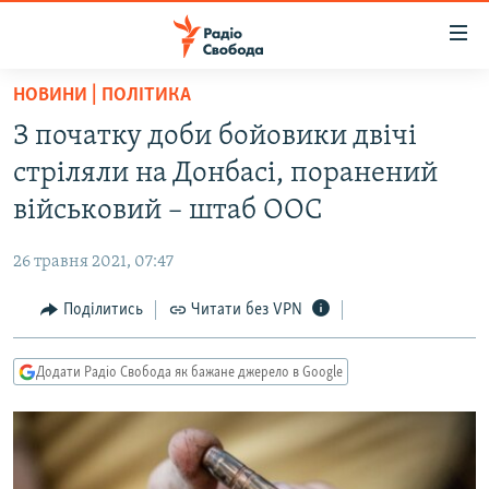
Доступність
посилання
Перейти
НОВИНИ | ПОЛІТИКА
до
РАДІО СВОБОДА – 70 РОКІВ
З початку доби бойовики двічі
основного
ВСЕ ЗА ДОБУ
матеріалу
стріляли на Донбасі, поранений
СТАТТІ
Перейти
військовий – штаб ООС
до
ВІЙНА
ПОЛІТИКА
основної
26 травня 2021, 07:47
РОСІЙСЬКА «ФІЛЬТРАЦІЯ»
ЕКОНОМІКА
навігації
Перейти
Поділитись
Читати без VPN
ДОНБАС.РЕАЛІЇ
СУСПІЛЬСТВО
до
КРИМ.РЕАЛІЇ
КУЛЬТУРА
пошуку
Додати Радіо Свобода як бажане джерело в Google
ТИ ЯК?
СПОРТ
СХЕМИ
УКРАЇНА
ПРИАЗОВ’Я
СВІТ