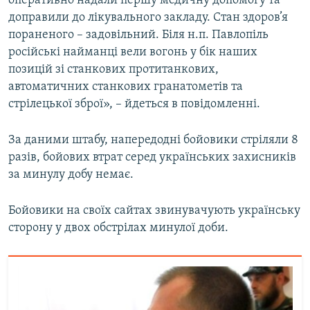
оперативно надали першу медичну допомогу та
доправили до лікувального закладу. Стан здоров’я
пораненого – задовільний. Біля н.п. Павлопіль
Усі сайти RFE/RL
російські найманці вели вогонь у бік наших
позицій зі станкових протитанкових,
автоматичних станкових гранатометів та
стрілецької зброї», – йдеться в повідомленні.
За даними штабу, напередодні бойовики стріляли 8
разів, бойових втрат серед українських захисників
за минулу добу немає.
Бойовики на своїх сайтах звинувачують українську
сторону у двох обстрілах минулої доби.