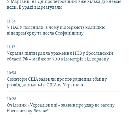
У Марганці на Дніпропетровщині вже кілька діб немає
води. В уряді відреагували
11:34
У НАБУ пояснили, в чому підозрюють колишню
віцепрем’єрку та посла Стефанішину
11:17
Україна підтвердила ураження НПЗ у Ярославській
області РФ – майже за 700 кілометрів від кордону
10:54
Сенатори США заявили про покращення обміну
розвідданими між США та Україною
10:28
Очільник «Укрзалізниці» заявив про удар по вагону
біля вокзалу Лозової