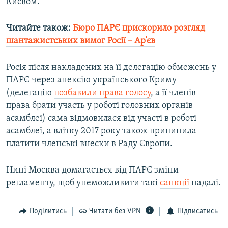
Києвом.
Читайте також:
Бюро ПАРЄ прискорило розгляд
шантажистських вимог Росії – Ар’єв
Росія після накладених на її делегацію обмежень у
ПАРЄ через анексію українського Криму
(делегацію
позбавили права голосу
, а її членів –
права брати участь у роботі головних органів
асамблеї) сама відмовилася від участі в роботі
асамблеї, а влітку 2017 року також припинила
платити членські внески в Раду Європи.
Нині Москва домагається від ПАРЄ зміни
регламенту, щоб унеможливити такі
санкції
надалі.
Поділитись
Читати без VPN
Підписатись