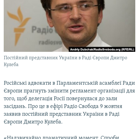
КИТАЙ.ВИКЛИКИ
МУЛЬТИМЕДІА
ФОТО
СПЕЦПРОЄКТИ
ПОДКАСТИ
Постійний представник України в Раді Європи Дмитро
Кулеба
КРИМ РЕАЛІЇ
РУС
Російські адвокати в Парламентській асамблеї Ради
УКР
Європи прагнуть змінити регламент організації для
КТАТ
того, щоб делегація Росії повернулася до зали
засідань. Про це в ефірі Радіо Свобода 9 жовтня
заявив постійний представник України в Раді
ДОЛУЧАЙСЯ!
Європи Дмитро Кулеба.
«Надзвичайно драматичний момент. Спроби