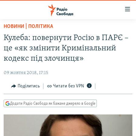
Доступність
посилання
Перейти
НОВИНИ | ПОЛІТИКА
до
РАДІО СВОБОДА – 70 РОКІВ
Кулеба: повернути Росію в ПАРЄ –
основного
ВСЕ ЗА ДОБУ
матеріалу
це «як змінити Кримінальний
СТАТТІ
Перейти
кодекс під злочинця»
до
ВІЙНА
ПОЛІТИКА
основної
09 жовтня 2018, 17:15
РОСІЙСЬКА «ФІЛЬТРАЦІЯ»
ЕКОНОМІКА
навігації
Перейти
Поділитись
Читати без VPN
ДОНБАС.РЕАЛІЇ
СУСПІЛЬСТВО
до
КРИМ.РЕАЛІЇ
КУЛЬТУРА
пошуку
Додати Радіо Свобода як бажане джерело в Google
ТИ ЯК?
СПОРТ
СХЕМИ
УКРАЇНА
ПРИАЗОВ’Я
СВІТ