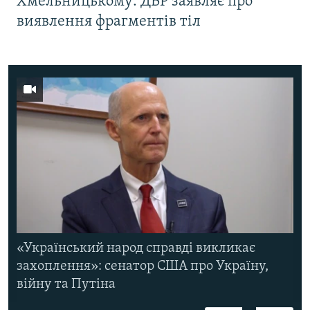
Хмельницькому: ДБР заявляє про
виявлення фрагментів тіл
«Український народ справді викликає
захоплення»: сенатор США про Україну,
війну та Путіна