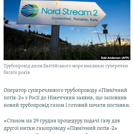
МУЛЬТИМЕДІА
ФОТО
СПЕЦПРОЄКТИ
ПОДКАСТИ
КРИМ РЕАЛІЇ
РУС
Трубопровід дном Балтійського моря викликає суперечки
УКР
багато років
КТАТ
Оператор суперечливого трубопроводу «Північний
потік-2» з Росії до Німеччини заявив, що заповнив
ДОЛУЧАЙСЯ!
новий трубопровід газом і готовий почати поставки.
«Станом на 29 грудня процедуру подачі газу для
другої нитки газопроводу «Північний потік-2»