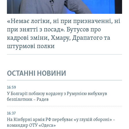
«Немає логіки, ні при призначенні, ні
при знятті з посад». Бутусов про
кадрові зміни, Хмару, Драпатого та
штурмові полки
ОСТАННІ НОВИНИ
16:59
У Болгарії поблизу кордону з Румунією вибухнув
безпілотник – Радев
16:37
На Кінбурні армія РФ перебуває «у глухій обороні» –
командир ОТУ «Одеса»