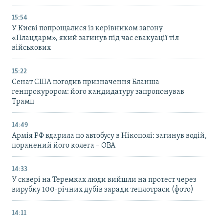
15:54
У Києві попрощалися із керівником загону
«Плацдарм», який загинув під час евакуації тіл
військових
15:22
Сенат США погодив призначення Бланша
генпрокурором: його кандидатуру запропонував
Трамп
14:49
Армія РФ вдарила по автобусу в Нікополі: загинув водій,
поранений його колега – ОВА
14:33
У сквері на Теремках люди вийшли на протест через
вирубку 100-річних дубів заради теплотраси (фото)
14:11