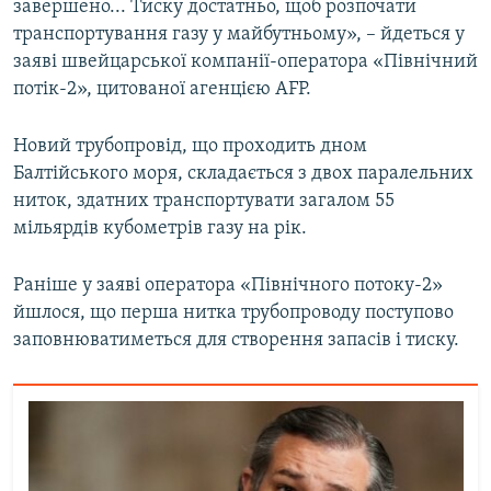
завершено... Тиску достатньо, щоб розпочати
Усі сайти RFE/RL
транспортування газу у майбутньому», – йдеться у
заяві швейцарської компанії-оператора «Північний
потік-2», цитованої агенцією AFP.
Новий трубопровід, що проходить дном
Балтійського моря, складається з двох паралельних
ниток, здатних транспортувати загалом 55
мільярдів кубометрів газу на рік.
Раніше у заяві оператора «Північного потоку-2»
йшлося, що перша нитка трубопроводу поступово
заповнюватиметься для створення запасів і тиску.