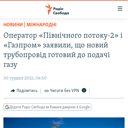
Доступність
посилання
Перейти
НОВИНИ | МІЖНАРОДНІ
до
РАДІО СВОБОДА – 70 РОКІВ
Оператор «Північного потоку-2» і
основного
ВСЕ ЗА ДОБУ
матеріалу
«Газпром» заявили, що новий
СТАТТІ
Перейти
трубопровід готовий до подачі
до
ВІЙНА
ПОЛІТИКА
газу
основної
РОСІЙСЬКА «ФІЛЬТРАЦІЯ»
ЕКОНОМІКА
навігації
30 грудня 2021, 06:50
Перейти
ДОНБАС.РЕАЛІЇ
СУСПІЛЬСТВО
до
Поділитись
Читати без VPN
КРИМ.РЕАЛІЇ
КУЛЬТУРА
пошуку
ТИ ЯК?
СПОРТ
Додати Радіо Свобода як бажане джерело в Google
СХЕМИ
УКРАЇНА
КИТАЙ.ВИКЛИКИ
СВІТ