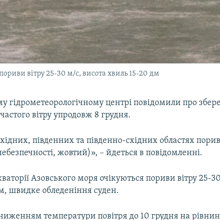
пориви вітру 25-30 м/с, висота хвиль 15-20 дм
му гідрометеорологічному центрі повідомили про збер
частого вітру упродовж 8 грудня.
ахідних, південних та південно-східних областях порив
 небезпечності, жовтий)», – йдеться в повідомленні.
акваторії Азовського моря очікуються пориви вітру 25-30
м, швидке обледеніння суден.
 зниженням температури повітря до 10 грудня на рівни