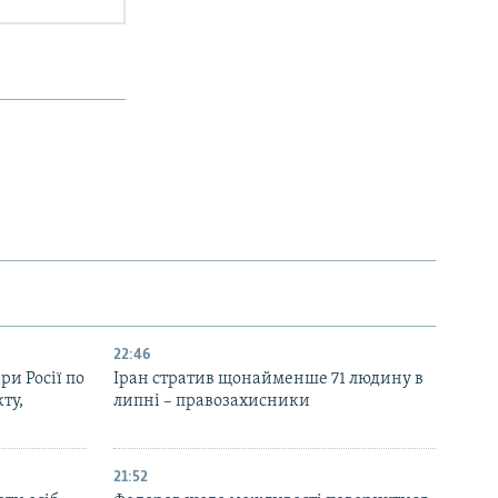
22:46
ри Росії по
Іран стратив щонайменше 71 людину в
ту,
липні – правозахисники
21:52