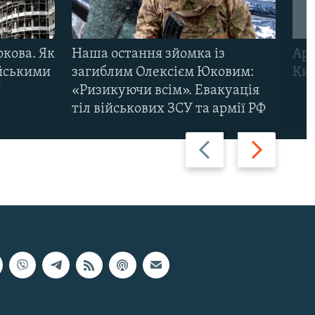
ркова. Як
Наша остання зйомка із
Арм
ійськими
загиблим Олексієм Юковим:
Киї
ї
«Ризикуючи всім». Евакуація
тіл військових ЗСУ та армії РФ
Назад
Вперед