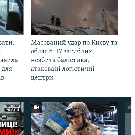
вати,
Масований удар по Києву та
С
області: 17 загиблих,
равила
незбита балістика,
 для
атаковані логістичні
ів
центри