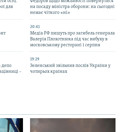
ти осіб,
Федоров щодо можливості повернутися
рої для
на посаду міністра оборони: на сьогодні
немає чіткого «ні»
20:41
зит
Медіа РФ пишуть про загибель генерала
Валерія Плохотнюка під час вибуху в
московському ресторані 1 серпня
19:29
 депо
Зеленський звільнив послів України у
ацівниці –
чотирьох країнах