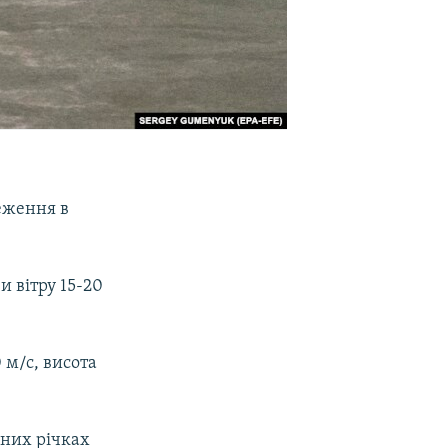
еження в
и вітру 15-20
 м/с, висота
нних річках