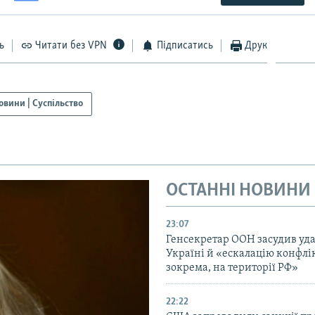
ь
Читати без VPN
Підписатись
Друк
овини | Суспільство
ОСТАННІ НОВИНИ
23:07
Генсекретар ООН засудив уда
Україні й «ескалацію конфлік
зокрема, на території РФ»
22:22