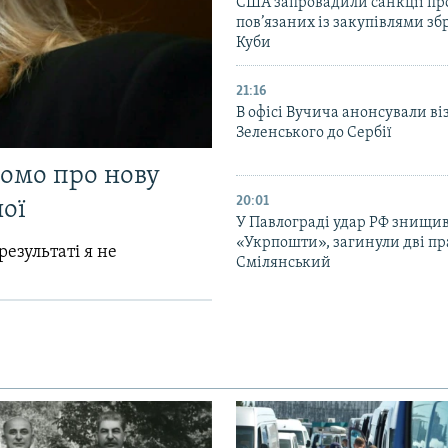
США запровадили санкції про
пов’язаних із закупівлями зб
Куби
21:16
В офісі Вучича анонсували ві
Зеленського до Сербії
домо про нову
20:01
ої
У Павлограді удар РФ знищив
«Укрпошти», загинули дві пр
результаті я не
Смілянський