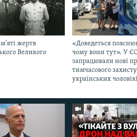
м'яті жертв
«Доведеться поясню
ького Великого
чому вони тут». У Є
запрацювали нові п
тимчасового захисту
українських чоловік