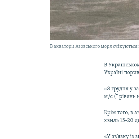
В акваторії Азовського моря очікуються 
В Українсько
Україні порив
«8 грудня у з
м/с (І рівень
Крім того, в 
хвиль 15-20 д
«У зв’язку iз