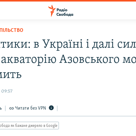
СПІЛЬСТВО
ики: в Україні і далі си
, акваторію Азовського м
мить
 09:57
ь
Читати без VPN
обода як бажане джерело в Google