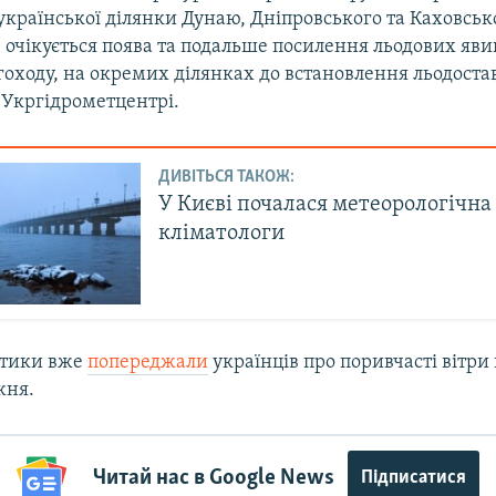
української ділянки Дунаю, Дніпровського та Каховськ
очікується поява та подальше посилення льодових яви
гоходу, на окремих ділянках до встановлення льодостав
 Укргідрометцентрі.
ДИВІТЬСЯ ТАКОЖ:
У Києві почалася метеорологічна
кліматологи
птики вже
попереджали
українців про поривчасті вітри
жня.
Читай нас в Google News
Підписатися