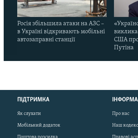
Росія збільшила атаки на АЗС –
«Україн
в Україні відкривають мобільні
виклика
автозаправні станції
США про 
Путіна
КРИМ РЕАЛІЇ
РУС
ПІДТРИМКА
ІНФОРМА
УКР
КТАТ
Як слухати
Про нас
Мобільний додаток
Наш кодек
ДОЛУЧАЙСЯ!
Поштова розсилка
Правові ас