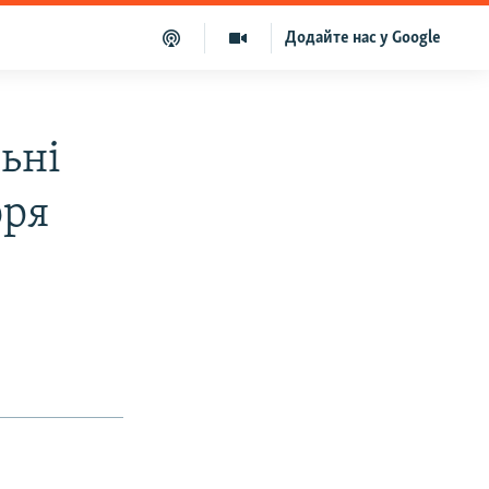
Додайте нас у Google
льні
оря