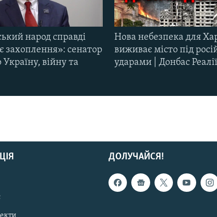
ський народ справді
Нова небезпека для Ха
є захоплення»: сенатор
виживає місто під рос
Україну, війну та
ударами | Донбас Реалі
ЦІЯ
ДОЛУЧАЙСЯ!
с
пекти