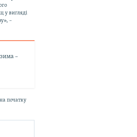
ого
щ у вигляді
у», –
 зима –
 на початку