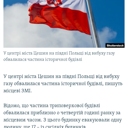
МУЛЬТИМЕДІА
ФОТО
СПЕЦПРОЄКТИ
ПОДКАСТИ
КРИМ РЕАЛІЇ
У центрі міста Цешин на півдні Польщі від вибуху газу
РУС
обвалилася частина історичної будівлі
УКР
У центрі міста Цешин на півдні Польщі від вибуху
КТАТ
газу обвалилася частина історичної будівлі, пишуть
місцеві ЗМІ.
ДОЛУЧАЙСЯ!
Відомо, що частина триповерхової будівлі
обвалилася приблизно о четвертій годині ранку за
місцевим часом. З цього будинку евакуювали одну
людину, ще 17 – із сусідніх будинків.