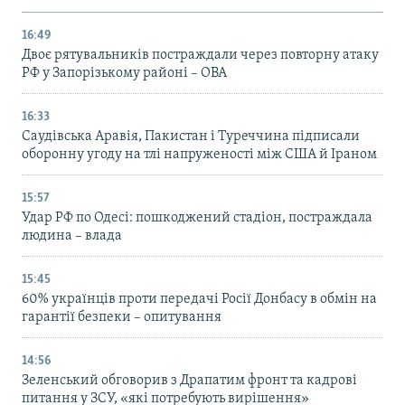
16:49
Двоє рятувальників постраждали через повторну атаку
РФ у Запорізькому районі – ОВА
16:33
Саудівська Аравія, Пакистан і Туреччина підписали
оборонну угоду на тлі напруженості між США й Іраном
15:57
Удар РФ по Одесі: пошкоджений стадіон, постраждала
людина – влада
15:45
60% українців проти передачі Росії Донбасу в обмін на
гарантії безпеки – опитування
14:56
Зеленський обговорив з Драпатим фронт та кадрові
питання у ЗСУ, «які потребують вирішення»