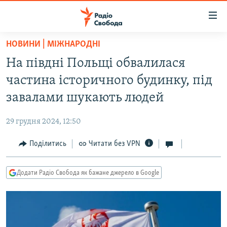
Доступність
посилання
Перейти
НОВИНИ | МІЖНАРОДНІ
до
РАДІО СВОБОДА – 70 РОКІВ
На півдні Польщі обвалилася
основного
ВСЕ ЗА ДОБУ
матеріалу
частина історичного будинку, під
СТАТТІ
Перейти
завалами шукають людей
до
ВІЙНА
ПОЛІТИКА
основної
29 грудня 2024, 12:50
РОСІЙСЬКА «ФІЛЬТРАЦІЯ»
ЕКОНОМІКА
навігації
Перейти
Поділитись
Читати без VPN
ДОНБАС.РЕАЛІЇ
СУСПІЛЬСТВО
до
КРИМ.РЕАЛІЇ
КУЛЬТУРА
пошуку
Додати Радіо Свобода як бажане джерело в Google
ТИ ЯК?
СПОРТ
СХЕМИ
УКРАЇНА
КИТАЙ.ВИКЛИКИ
СВІТ