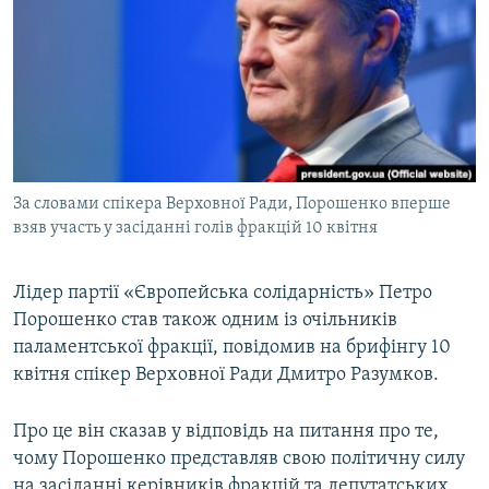
МУЛЬТИМЕДІА
ФОТО
СПЕЦПРОЄКТИ
ПОДКАСТИ
КРИМ РЕАЛІЇ
За словами спікера Верховної Ради, Порошенко вперше
РУС
взяв участь у засіданні голів фракцій 10 квітня
УКР
Лідер партії «Європейська солідарність» Петро
КТАТ
Порошенко став також одним із очільників
паламентської фракції, повідомив на брифінгу 10
ДОЛУЧАЙСЯ!
квітня спікер Верховної Ради Дмитро Разумков.
Про це він сказав у відповідь на питання про те,
чому Порошенко представляв свою політичну силу
на засіданні керівників фракцій та депутатських