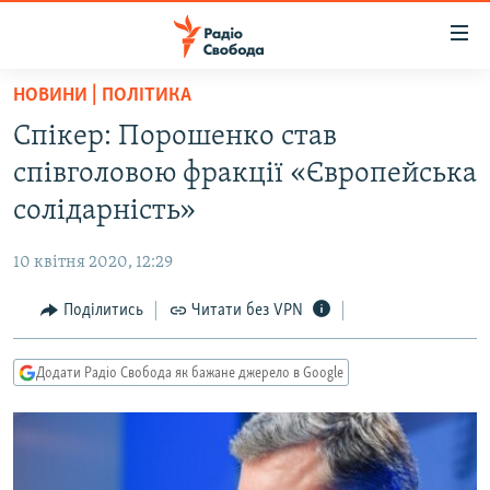
Доступність
посилання
Перейти
НОВИНИ | ПОЛІТИКА
до
РАДІО СВОБОДА – 70 РОКІВ
Спікер: Порошенко став
основного
ВСЕ ЗА ДОБУ
матеріалу
співголовою фракції «Європейська
СТАТТІ
Перейти
солідарність»
до
ВІЙНА
ПОЛІТИКА
основної
10 квітня 2020, 12:29
РОСІЙСЬКА «ФІЛЬТРАЦІЯ»
ЕКОНОМІКА
навігації
Перейти
Поділитись
Читати без VPN
ДОНБАС.РЕАЛІЇ
СУСПІЛЬСТВО
до
КРИМ.РЕАЛІЇ
КУЛЬТУРА
пошуку
Додати Радіо Свобода як бажане джерело в Google
ТИ ЯК?
СПОРТ
СХЕМИ
УКРАЇНА
КИТАЙ.ВИКЛИКИ
СВІТ