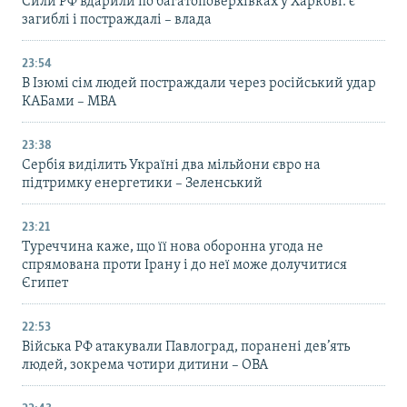
Сили РФ вдарили по багатоповерхівках у Харкові: є
загиблі і постраждалі – влада
23:54
В Ізюмі сім людей постраждали через російський удар
КАБами – МВА
23:38
Сербія виділить Україні два мільйони євро на
підтримку енергетики – Зеленський
23:21
Туреччина каже, що її нова оборонна угода не
спрямована проти Ірану і до неї може долучитися
Єгипет
22:53
Війська РФ атакували Павлоград, поранені дев’ять
людей, зокрема чотири дитини – ОВА