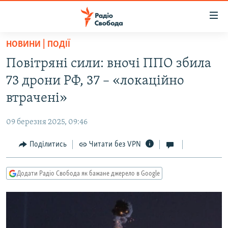
Доступність
посилання
Перейти
НОВИНИ | ПОДІЇ
до
РАДІО СВОБОДА – 70 РОКІВ
Повітряні сили: вночі ППО збила
основного
ВСЕ ЗА ДОБУ
матеріалу
73 дрони РФ, 37 – «локаційно
СТАТТІ
Перейти
втрачені»
до
ВІЙНА
ПОЛІТИКА
основної
09 березня 2025, 09:46
РОСІЙСЬКА «ФІЛЬТРАЦІЯ»
ЕКОНОМІКА
навігації
Перейти
Поділитись
Читати без VPN
ДОНБАС.РЕАЛІЇ
СУСПІЛЬСТВО
до
КРИМ.РЕАЛІЇ
КУЛЬТУРА
пошуку
Додати Радіо Свобода як бажане джерело в Google
ТИ ЯК?
СПОРТ
СХЕМИ
УКРАЇНА
КИТАЙ.ВИКЛИКИ
СВІТ