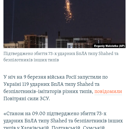
МУЛЬТИМЕДІА
ФОТО
СПЕЦПРОЄКТИ
ПОДКАСТИ
КРИМ РЕАЛІЇ
Підтверджено збиття 73-х ударних БпЛА типу Shahed та
РУС
безпілотників інших типів
УКР
У ніч на 9 березня війська Росії запустили по
КТАТ
Україні 119 ударних БпЛА типу Shahed та
безпілотників-імітаторів різних типів,
повідомили
ДОЛУЧАЙСЯ!
Повітряні сили ЗСУ.
«Станом на 09.00 підтверджено збиття 73-х
ударних БпЛА типу Shahed та безпілотників інших
типів у Харківській, Полтавській, Сумській,