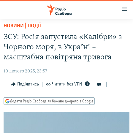
Доступність
посилання
Перейти
НОВИНИ | ПОДІЇ
до
РАДІО СВОБОДА – 70 РОКІВ
ЗСУ: Росія запустила «Калібри» з
основного
ВСЕ ЗА ДОБУ
матеріалу
Чорного моря, в Україні –
СТАТТІ
Перейти
масштабна повітряна тривога
до
ВІЙНА
ПОЛІТИКА
основної
10 лютого 2025, 23:57
РОСІЙСЬКА «ФІЛЬТРАЦІЯ»
ЕКОНОМІКА
навігації
Перейти
Поділитись
Читати без VPN
ДОНБАС.РЕАЛІЇ
СУСПІЛЬСТВО
до
КРИМ.РЕАЛІЇ
КУЛЬТУРА
пошуку
Додати Радіо Свобода як бажане джерело в Google
ТИ ЯК?
СПОРТ
СХЕМИ
УКРАЇНА
КИТАЙ.ВИКЛИКИ
СВІТ