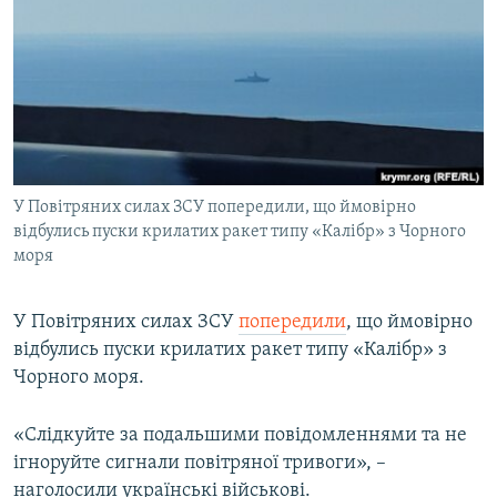
МУЛЬТИМЕДІА
ФОТО
СПЕЦПРОЄКТИ
ПОДКАСТИ
КРИМ РЕАЛІЇ
У Повітряних силах ЗСУ попередили, що ймовірно
РУС
відбулись пуски крилатих ракет типу «Калібр» з Чорного
моря
УКР
КТАТ
У Повітряних силах ЗСУ
попередили
, що ймовірно
відбулись пуски крилатих ракет типу «Калібр» з
ДОЛУЧАЙСЯ!
Чорного моря.
«Слідкуйте за подальшими повідомленнями та не
ігноруйте сигнали повітряної тривоги», –
наголосили українські військові.