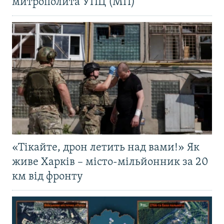
митрополита УПЦ (МП)
«Тікайте, дрон летить над вами!» Як
живе Харків – місто-мільйонник за 20
км від фронту