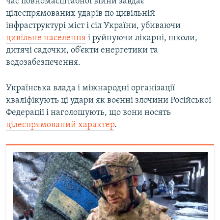
час повномасштабної війни завдає
цілеспрямованих ударів по цивільній
інфраструктурі міст і сіл України, убиваючи
цивільне населення
і руйнуючи лікарні, школи,
дитячі садочки, об’єкти енергетики та
водозабезпечення.
Українська влада і міжнародні організації
кваліфікують ці удари як воєнні злочини Російської
Федерації і наголошують, що вони носять
цілеспрямований характер
.