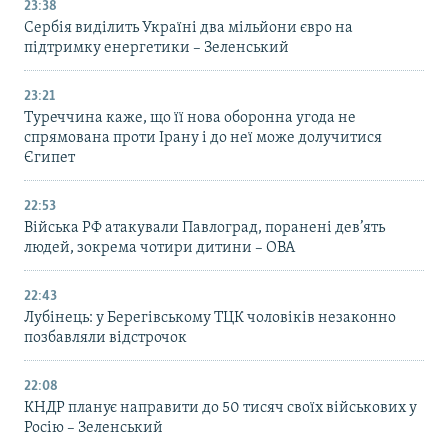
23:38
Сербія виділить Україні два мільйони євро на
підтримку енергетики – Зеленський
23:21
Туреччина каже, що її нова оборонна угода не
спрямована проти Ірану і до неї може долучитися
Єгипет
22:53
Війська РФ атакували Павлоград, поранені дев’ять
людей, зокрема чотири дитини – ОВА
22:43
Лубінець: у Берегівському ТЦК чоловіків незаконно
позбавляли відстрочок
22:08
КНДР планує направити до 50 тисяч своїх військових у
Росію – Зеленський