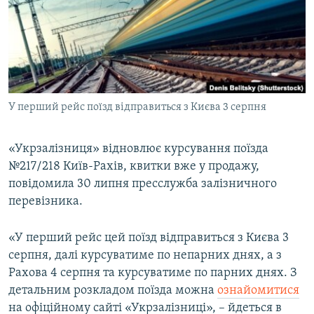
МУЛЬТИМЕДІА
ФОТО
СПЕЦПРОЄКТИ
ПОДКАСТИ
У перший рейс поїзд відправиться з Києва 3 серпня
КРИМ РЕАЛІЇ
РУС
«Укрзалізниця» відновлює курсування поїзда
№217/218 Київ-Рахів, квитки вже у продажу,
УКР
повідомила 30 липня пресслужба залізничного
КТАТ
перевізника.
ДОЛУЧАЙСЯ!
«У перший рейс цей поїзд відправиться з Києва 3
серпня, далі курсуватиме по непарних днях, а з
Рахова 4 серпня та курсуватиме по парних днях. З
детальним розкладом поїзда можна
ознайомитися
на офіційному сайті «Укрзалізниці», – йдеться в