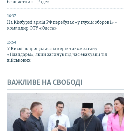
безпілотник – Радев
16:37
На Кінбурні армія РФ перебуває «у глухій обороні» –
командир ОТУ «Одеса»
15:54
У Києві попрощалися із керівником загону
«Плацдарм», який загинув під час евакуації тіл
військових
ВАЖЛИВЕ НА СВОБОДІ