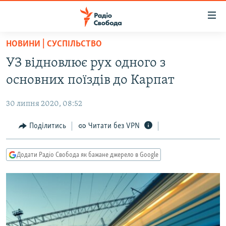
Доступність
посилання
Перейти
НОВИНИ | СУСПІЛЬСТВО
до
РАДІО СВОБОДА – 70 РОКІВ
УЗ відновлює рух одного з
основного
ВСЕ ЗА ДОБУ
матеріалу
основних поїздів до Карпат
СТАТТІ
Перейти
до
30 липня 2020, 08:52
ВІЙНА
ПОЛІТИКА
основної
РОСІЙСЬКА «ФІЛЬТРАЦІЯ»
Поділитись
Читати без VPN
ЕКОНОМІКА
навігації
Перейти
ДОНБАС.РЕАЛІЇ
СУСПІЛЬСТВО
до
Додати Радіо Свобода як бажане джерело в Google
КРИМ.РЕАЛІЇ
КУЛЬТУРА
пошуку
ТИ ЯК?
СПОРТ
СХЕМИ
УКРАЇНА
КИТАЙ.ВИКЛИКИ
СВІТ