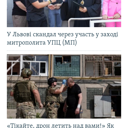
У Львові скандал через участь у заході
митрополита УПЦ (МП)
«Тікайте, дрон летить над вами!» Як