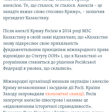
Усі сайти RFE/RL
анексією. Те, що сталося, те сталося. Анексія – це
занадто важке слово стосовно Криму», – зазначив
президент Казахстану.
Після анексії Криму Росією в 2014 році МЗС
Казахстану в своїй заяві відзначило, що «Казахстан
знову підкреслює свою прихильність
фундаментальним принципам міжнародного права
відповідно до Статуту ООН» і, що в Казахстані «з
розумінням ставляться до рішення Російської
Федерації в умовах, що склалися».
Міжнародні організації визнали окупацію і анексію
Криму незаконними і засудили дії Росії. Країни
Заходу запровадили
економічні санкції
. Росія
заперечує анексію півострова і називає це
«відновленням історичної справедливості».