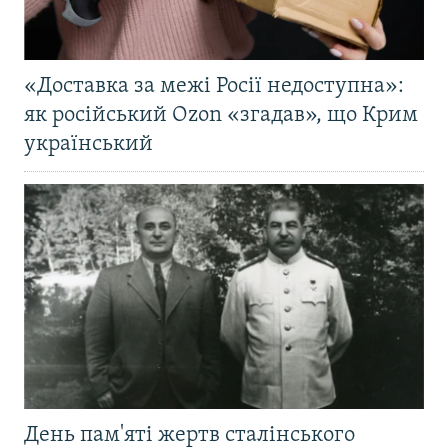
«Доставка за межі Росії недоступна»:
як російський Ozon «згадав», що Крим
український
День пам'яті жертв сталінського