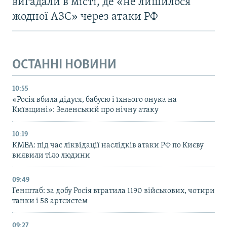
вигадали в місті, де «не лишилося
жодної АЗС» через атаки РФ
ОСТАННІ НОВИНИ
10:55
«Росія вбила дідуся, бабусю і їхнього онука на
Київщині»: Зеленський про нічну атаку
10:19
КМВА: під час ліквідації наслідків атаки РФ по Києву
виявили тіло людини
09:49
Генштаб: за добу Росія втратила 1190 військових, чотири
танки і 58 артсистем
09:27