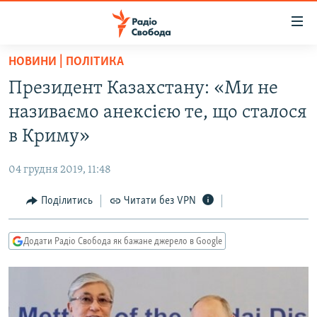
Доступність
посилання
Перейти
НОВИНИ | ПОЛІТИКА
до
РАДІО СВОБОДА – 70 РОКІВ
Президент Казахстану: «Ми не
основного
ВСЕ ЗА ДОБУ
матеріалу
називаємо анексією те, що сталося
СТАТТІ
Перейти
в Криму»
до
ВІЙНА
ПОЛІТИКА
основної
04 грудня 2019, 11:48
РОСІЙСЬКА «ФІЛЬТРАЦІЯ»
ЕКОНОМІКА
навігації
Перейти
Поділитись
Читати без VPN
ДОНБАС.РЕАЛІЇ
СУСПІЛЬСТВО
до
КРИМ.РЕАЛІЇ
КУЛЬТУРА
пошуку
Додати Радіо Свобода як бажане джерело в Google
ТИ ЯК?
СПОРТ
СХЕМИ
УКРАЇНА
КИТАЙ.ВИКЛИКИ
СВІТ