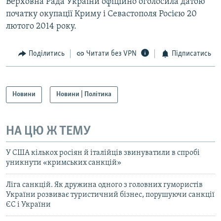
Верховна Рада України офіційно оголосила датою
початку окупації Криму і Севастополя Росією 20
лютого 2014 року.
Поділитись
Читати без VPN
Підписатись
Новини
Новини | Політика
НА ЦЮ Ж ТЕМУ
У США кількох росіян й італійців звинуватили в спробі
уникнути «кримських санкцій»
Ліга санкцій. Як дружина одного з головних гумористів
України розвиває туристичний бізнес, порушуючи санкції
ЄС і України