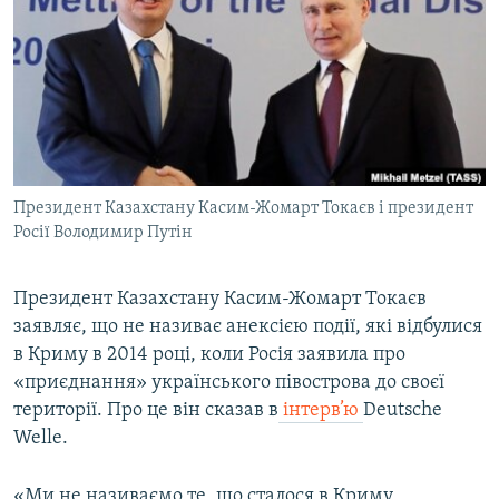
МУЛЬТИМЕДІА
ФОТО
СПЕЦПРОЄКТИ
ПОДКАСТИ
КРИМ РЕАЛІЇ
Президент Казахстану Касим-Жомарт Токаєв і президент
РУС
Росії Володимир Путін
УКР
Президент Казахстану Касим-Жомарт Токаєв
КТАТ
заявляє, що не називає анексією події, які відбулися
в Криму в 2014 році, коли Росія заявила про
ДОЛУЧАЙСЯ!
«приєднання» українського півострова до своєї
території. Про це він сказав в
інтерв’ю
Deutsche
Welle.
«Ми не називаємо те, що сталося в Криму,