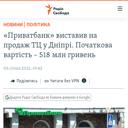
Доступність
посилання
Перейти
НОВИНИ | ПОЛІТИКА
до
РАДІО СВОБОДА – 70 РОКІВ
«Приватбанк» виставив на
основного
ВСЕ ЗА ДОБУ
матеріалу
продаж ТЦ у Дніпрі. Початкова
СТАТТІ
Перейти
вартість – 518 млн гривень
до
ВІЙНА
ПОЛІТИКА
основної
05 січня 2021, 19:42
РОСІЙСЬКА «ФІЛЬТРАЦІЯ»
ЕКОНОМІКА
навігації
Перейти
Поділитись
Читати без VPN
ДОНБАС.РЕАЛІЇ
СУСПІЛЬСТВО
до
КРИМ.РЕАЛІЇ
КУЛЬТУРА
пошуку
Додати Радіо Свобода як бажане джерело в Google
ТИ ЯК?
СПОРТ
СХЕМИ
УКРАЇНА
КИТАЙ.ВИКЛИКИ
СВІТ