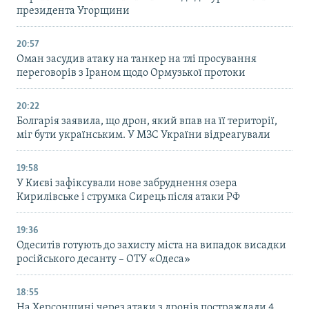
президента Угорщини
20:57
Оман засудив атаку на танкер на тлі просування
переговорів з Іраном щодо Ормузької протоки
20:22
Болгарія заявила, що дрон, який впав на її території,
міг бути українським. У МЗС України відреагували
19:58
У Києві зафіксували нове забруднення озера
Кирилівське і струмка Сирець після атаки РФ
19:36
Одеситів готують до захисту міста на випадок висадки
російського десанту – ОТУ «Одеса»
18:55
На Херсонщині через атаки з дронів постраждали 4