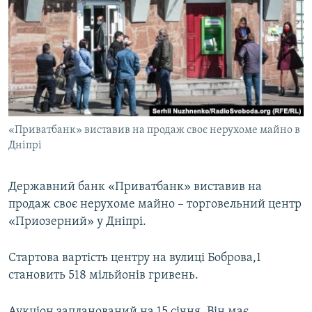
МУЛЬТИМЕДІА
ФОТО
СПЕЦПРОЄКТИ
ПОДКАСТИ
КРИМ РЕАЛІЇ
«Приватбанк» виставив на продаж своє нерухоме майно в
РУС
Дніпрі
УКР
Державний банк «Приватбанк» виставив на
КТАТ
продаж своє нерухоме майно – торговельний центр
«Приозерний» у Дніпрі.
ДОЛУЧАЙСЯ!
Стартова вартість центру на вулиці Боброва,1
становить 518 мільйонів гривень.
Аукціон запланований на 15 січня. Він має