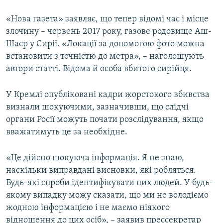
«Нова газета» заявляє, що тепер відомі час і місце
злочину – червень 2017 року, газове родовище Аш-
Шаєр у Сирії. «Локації за допомогою фото можна
встановити з точністю до метра», – наголошують
автори статті. Відома й особа вбитого сирійця.
У Кремлі опубліковані кадри жорстокого вбивства
визнали шокуючими, зазначивши, що слідчі
органи Росії можуть почати розслідування, якщо
вважатимуть це за необхідне.
«Це дійсно шокуюча інформація. Я не знаю,
наскільки виправдані висновки, які робляться.
Будь-які спроби ідентифікувати цих людей. У будь-
якому випадку можу сказати, що ми не володіємо
жодною інформацією і не маємо ніякого
відношення до цих осіб», – заявив прессекретар