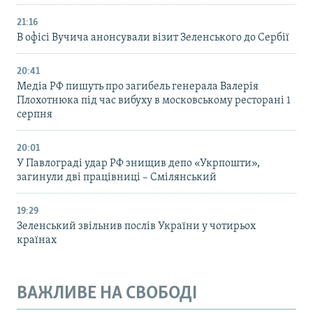
21:16
В офісі Вучича анонсували візит Зеленського до Сербії
20:41
Медіа РФ пишуть про загибель генерала Валерія
Плохотнюка під час вибуху в московському ресторані 1
серпня
20:01
У Павлограді удар РФ знищив депо «Укрпошти»,
загинули дві працівниці – Смілянський
19:29
Зеленський звільнив послів України у чотирьох
країнах
ВАЖЛИВЕ НА СВОБОДІ