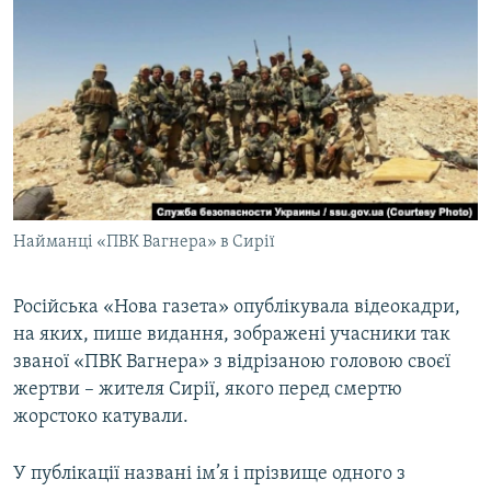
МУЛЬТИМЕДІА
ФОТО
СПЕЦПРОЄКТИ
ПОДКАСТИ
КРИМ РЕАЛІЇ
РУС
Найманці «ПВК Вагнера» в Сирії
УКР
КТАТ
Російська «Нова газета» опублікувала відеокадри,
на яких, пише видання, зображені учасники так
званої «ПВК Вагнера» з відрізаною головою своєї
ДОЛУЧАЙСЯ!
жертви – жителя Сирії, якого перед смертю
жорстоко катували.
У публікації названі ім’я і прізвище одного з