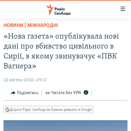
Доступність
посилання
Перейти
НОВИНИ | МІЖНАРОДНІ
до
РАДІО СВОБОДА – 70 РОКІВ
«Нова газета» опублікувала нові
основного
ВСЕ ЗА ДОБУ
матеріалу
дані про вбивство цивільного в
СТАТТІ
Перейти
Сирії, в якому звинувачує «ПВК
до
ВІЙНА
ПОЛІТИКА
Вагнера»
основної
РОСІЙСЬКА «ФІЛЬТРАЦІЯ»
ЕКОНОМІКА
навігації
22 квітня 2020, 09:17
Перейти
ДОНБАС.РЕАЛІЇ
СУСПІЛЬСТВО
до
Поділитись
Читати без VPN
КРИМ.РЕАЛІЇ
КУЛЬТУРА
пошуку
ТИ ЯК?
СПОРТ
Додати Радіо Свобода як бажане джерело в Google
СХЕМИ
УКРАЇНА
КИТАЙ.ВИКЛИКИ
СВІТ