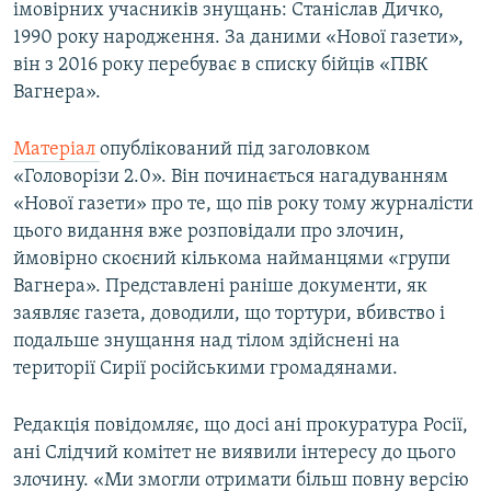
імовірних учасників знущань: Станіслав Дичко,
Усі сайти RFE/RL
1990 року народження. За даними «Нової газети»,
він з 2016 року перебуває в списку бійців «ПВК
Вагнера».
Матеріал
опублікований під заголовком
«Головорізи 2.0». Він починається нагадуванням
«Нової газети» про те, що пів року тому журналісти
цього видання вже розповідали про злочин,
ймовірно скоєний кількома найманцями «групи
Вагнера». Представлені раніше документи, як
заявляє газета, доводили, що тортури, вбивство і
подальше знущання над тілом здійснені на
території Сирії російськими громадянами.
Редакція повідомляє, що досі ані прокуратура Росії,
ані Слідчий комітет не виявили інтересу до цього
злочину. «Ми змогли отримати більш повну версію