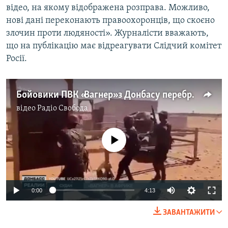
відео, на якому відображена розправа. Можливо,
нові дані переконають правоохоронців, що скоєно
злочин проти людяності». Журналісти вважають,
що на публікацію має відреагувати Слідчий комітет
Росії.
Бойовики ПВК «Вагнер» з Донбасу перебралися в Африку (відео)
відео
Радіо Свобода
No media source currently available
0:00
4:13
ЗАВАНТАЖИТИ