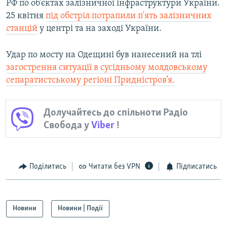
РФ по об’єктах залізничної інфраструктури України.
25 квітня
під обстріл потрапили п'ять залізничних
станцій
у центрі та на заході України.
Удар по мосту на Одещині був нанесений на тлі
загострення ситуації в сусідньому молдовському
сепаратистському регіоні Придністров’я.
Долучайтесь до спільноти Радіо
Свобода у
Viber
!
Поділитись
Читати без VPN
Підписатись
Новини
Новини | Події