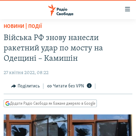
Доступність
посилання
Перейти
НОВИНИ | ПОДІЇ
до
РАДІО СВОБОДА – 70 РОКІВ
Війська РФ знову нанесли
основного
ВСЕ ЗА ДОБУ
матеріалу
ракетний удар по мосту на
СТАТТІ
Перейти
Одещині – Камишін
до
ВІЙНА
ПОЛІТИКА
основної
27 квітня 2022, 08:22
РОСІЙСЬКА «ФІЛЬТРАЦІЯ»
ЕКОНОМІКА
навігації
Перейти
Поділитись
Читати без VPN
ДОНБАС.РЕАЛІЇ
СУСПІЛЬСТВО
до
КРИМ.РЕАЛІЇ
КУЛЬТУРА
пошуку
Додати Радіо Свобода як бажане джерело в Google
ТИ ЯК?
СПОРТ
СХЕМИ
УКРАЇНА
КИТАЙ.ВИКЛИКИ
СВІТ