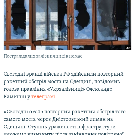
МУЛЬТИМЕДІА
ФОТО
СПЕЦПРОЄКТИ
ПОДКАСТИ
КРИМ РЕАЛІЇ
Постраждалих залізничників немає
РУС
УКР
Сьогодні вранці війська РФ здійснили повторний
ракетний обстріл моста на Одещині, повідомив
КТАТ
голова правління «Укрзалізниці» Олександр
Камишін у
телеграмі.
ДОЛУЧАЙСЯ!
«Сьогодні о 6:45 повторний ракетний обстріл того
самого моста через Дністровський лиман на
Одещині. Ступінь ураженості інфраструктури
зможемо визначити після закінчення повітряної