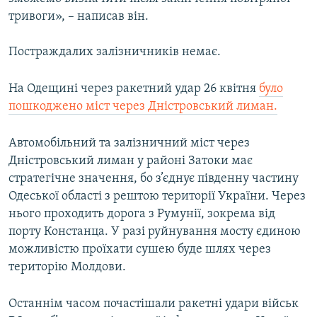
Усі сайти RFE/RL
тривоги», – написав він.
Постраждалих залізничників немає.
На Одещині через ракетний удар 26 квітня
було
пошкоджено міст через Дністровський лиман.
Автомобільний та залізничний міст через
Дністровський лиман у районі Затоки має
стратегічне значення, бо з’єднує південну частину
Одеської області з рештою території України. Через
нього проходить дорога з Румунії, зокрема від
порту Констанца. У разі руйнування мосту єдиною
можливістю проїхати сушею буде шлях через
територію Молдови.
Останнім часом почастішали ракетні удари військ