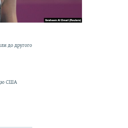
шли до другого
.
ицю США