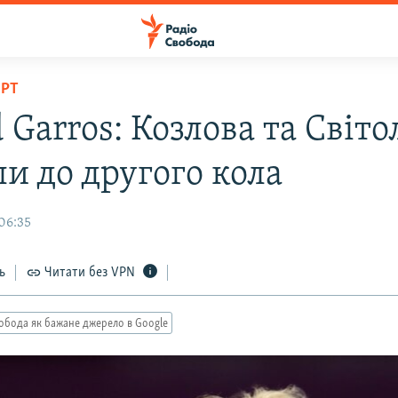
ОРТ
 Garros: Козлова та Світо
и до другого кола
06:35
ь
Читати без VPN
обода як бажане джерело в Google