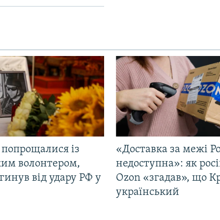
 попрощалися із
«Доставка за межі Ро
ким волонтером,
недоступна»: як рос
гинув від удару РФ у
Ozon «згадав», що 
і
український