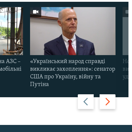
на АЗС –
«Український народ справді
Нов
мобільні
викликає захоплення»: сенатор
виж
США про Україну, війну та
уда
Путіна
Назад
Вперед