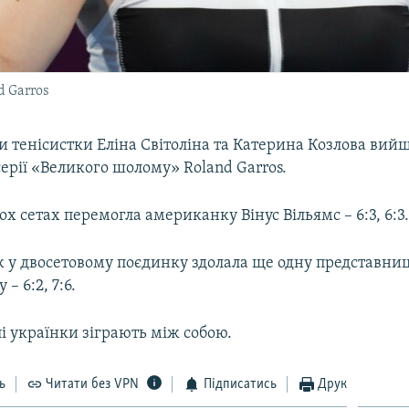
d Garros
и тенісистки Еліна Світоліна та Катерина Козлова вий
серії «Великого шолому» Roland Garros.
вох сетах перемогла американку Вінус Вільямс – 6:3, 6:3
ж у двосетовому поєдинку здолала ще одну представн
– 6:2, 7:6.
і українки зіграють між собою.
ь
Читати без VPN
Підписатись
Друк