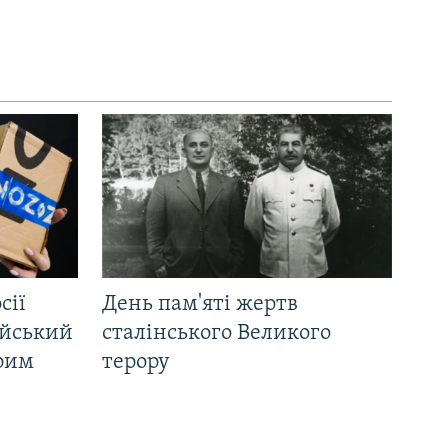
сії
День пам'яті жертв
ійський
сталінського Великого
Крим
терору