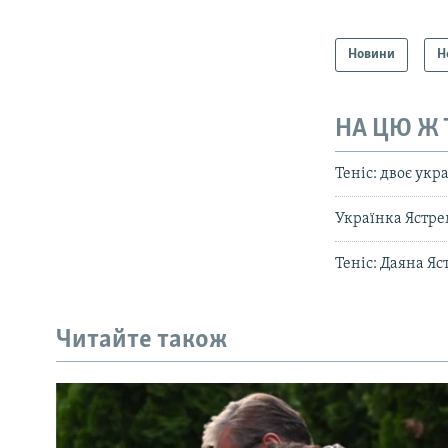
Новини
Н
НА ЦЮ Ж
Теніс: двоє укр
Українка Ястре
Теніс: Даяна Яс
Читайте також