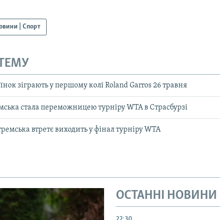
овини | Спорт
 ТЕМУ
аїнок зіграють у першому колі Roland Garros 26 травня
мська стала переможницею турніру WTA в Страсбурзі
тремська втретє виходить у фінал турніру WTA
ОСТАННІ НОВИНИ
22:30