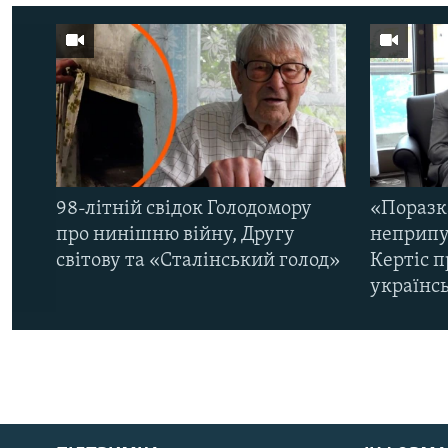
98-літній свідок Голодомору
«Поразк
про нинішню війну, Другу
неприпу
світову та «Сталінський голод»
Кертіс п
українс
КРИМ РЕАЛІЇ
РУС