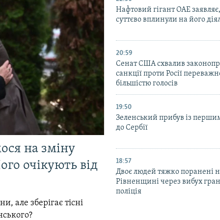
Нафтовий гігант ОАЕ заявляє
суттєво вплинули на його дія
20:59
Cенат США схвалив законопр
санкції проти Росії переваж
більшістю голосів
19:50
Зеленський прибув із перши
до Сербії
мося на зміну
18:57
ого очікують від
Двоє людей тяжко поранені 
Рівненщині через вибух гран
поліція
и, але зберігає тісні
нського?