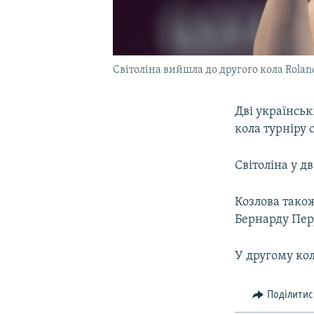
Світоліна вийшла до другого кола Rolan
Дві українськ
кола турніру 
Світоліна у д
Козлова тако
Бернарду Перу 
У другому кол
Поділитис