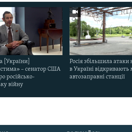
а [України]
Росія збільшила атаки 
стима» – сенатор США
в Україні відкривають 
ро російсько-
автозаправні станції
ьку війну