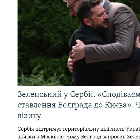
Зеленський у Сербії. «Сподіває
ставлення Белграда до Києва». Ч
візиту
Сербія підтримує територіальну цілісність Україн
зв’язки з Москвою. Чому Белград запросив Зеле