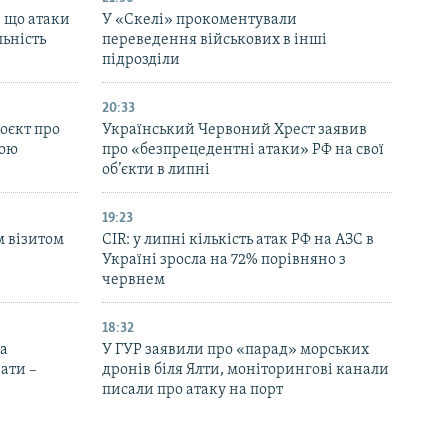
, що атаки
У «Скелі» прокоментували
льність
переведення військових в інші
підрозділи
20:33
оєкт про
Український Червоний Хрест заявив
ною
про «безпрецедентні атаки» РФ на свої
об’єкти в липні
19:23
м візитом
CIR: у липні кількість атак РФ на АЗС в
Україні зросла на 72% порівняно з
червнем
18:32
на
У ГУР заявили про «парад» морських
ати –
дронів біля Ялти, моніторингові канали
писали про атаку на порт