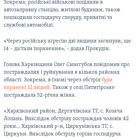
Зокрема, російські військові поцілили в
автозаправну станцію, житлові будинки, також
пошкодили господарчу споруду, приватні та
службові автомобілі.
«Через російську агресію дві людини загинули, ще
14 – дістали поранення», – додав Прокудін.
Голова Харківщини Олег Синєгубов повідомив про
постраждалих і руйнування в кількох районах
області. Зокрема, в Ізюмі через обстріл
були
поранені 12 людей
. Також у селі Пятигірське
постраждала 52-річна жінка.
«Харківський район, Дергачівська ТГ, с. Козача
Лопань. Внаслідок обстрілу постраждав чоловік 42
роки… Харківський р-н, Циркунівська ТГ, с.
Циркуни. Внаслідок обстрілу горіла господурча