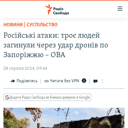
Доступність
посилання
Перейти
НОВИНИ | СУСПІЛЬСТВО
до
РАДІО СВОБОДА – 70 РОКІВ
Російські атаки: троє людей
основного
ВСЕ ЗА ДОБУ
матеріалу
загинули через удар дронів по
СТАТТІ
Перейти
Запоріжжю – ОВА
до
ВІЙНА
ПОЛІТИКА
основної
28 серпня 2024, 09:44
РОСІЙСЬКА «ФІЛЬТРАЦІЯ»
ЕКОНОМІКА
навігації
Перейти
Поділитись
Читати без VPN
ДОНБАС.РЕАЛІЇ
СУСПІЛЬСТВО
до
КРИМ.РЕАЛІЇ
КУЛЬТУРА
пошуку
Додати Радіо Свобода як бажане джерело в Google
ТИ ЯК?
СПОРТ
СХЕМИ
УКРАЇНА
КИТАЙ.ВИКЛИКИ
СВІТ