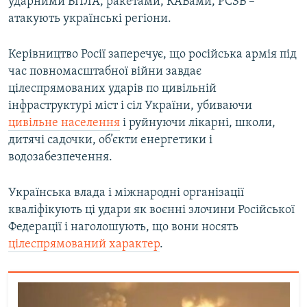
ударними БПЛА, ракетами, КАБами, РСЗВ –
атакують українські регіони.
Керівництво Росії заперечує, що російська армія під
час повномасштабної війни завдає
цілеспрямованих ударів по цивільній
інфраструктурі міст і сіл України, убиваючи
цивільне населення
і руйнуючи лікарні, школи,
дитячі садочки, об’єкти енергетики і
водозабезпечення.
Українська влада і міжнародні організації
кваліфікують ці удари як воєнні злочини Російської
Федерації і наголошують, що вони носять
цілеспрямований характер
.