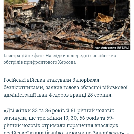
МУЛЬТИМЕДІА
ФОТО
СПЕЦПРОЄКТИ
ПОДКАСТИ
КРИМ РЕАЛІЇ
Ілюстраційне фото. Наслідки попередніх російських
РУС
обстрілів прифронтового Херсона
УКР
Російські війська атакували Запоріжжя
КТАТ
безпілотниками, заявив голова обласної військової
адміністрації Іван Федоров вранці 28 серпня.
ДОЛУЧАЙСЯ!
«Дві жінки 83 та 86 років й 61-річний чоловік
загинули, ще три жінки 19, 30, 56 років та 59-
річний чоловік отримали поранення внаслідок
російської атаки безпілотниками по Запоріжжю», –